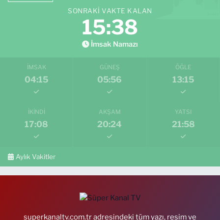
SONRAKI VAKTE KALAN
15:37
İmsak Namazı
İMSAK
GÜNEŞ
ÖĞLE
04:15
05:56
13:15
İKINDI
AKŞAM
YATSI
17:08
20:24
21:58
Aylık Vakitler
superkanaltv.com.tr adresindeki tüm yazı, resim ve