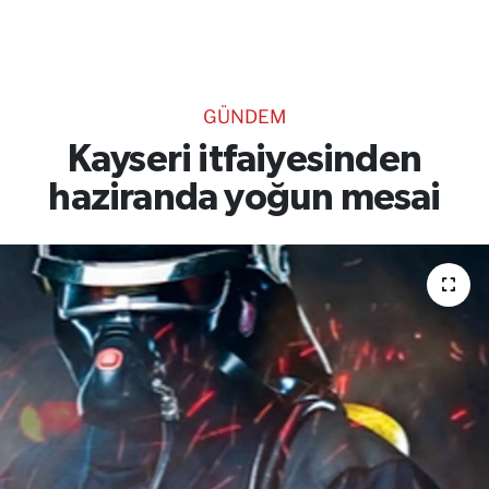
TEKNOLOJİ
CANLI DİNLE
GÜNDEM
RESMİ İLANLAR
Kayseri itfaiyesinden
haziranda yoğun mesai
Gencsesfm Canlı Dinle