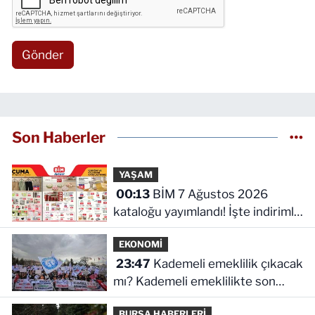
Gönder
Son Haberler
YAŞAM
00:13
BİM 7 Ağustos 2026
kataloğu yayımlandı! İşte indirimli
ürünler ve fiyatları
EKONOMİ
23:47
Kademeli emeklilik çıkacak
mı? Kademeli emeklilikte son
durum ne!
BURSA HABERLERİ