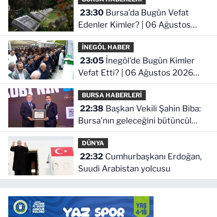
23:30
Bursa’da Bugün Vefat
Edenler Kimler? | 06 Ağustos
2026 Perşembe
İNEGÖL HABER
23:05
İnegöl'de Bugün Kimler
Vefat Etti? | 06 Ağustos 2026
Perşembe
BURSA HABERLERİ
22:38
Başkan Vekili Şahin Biba:
Bursa'nın geleceğini bütüncül
anlayışla planlıyoruz
DÜNYA
22:32
Cumhurbaşkanı Erdoğan,
Suudi Arabistan yolcusu