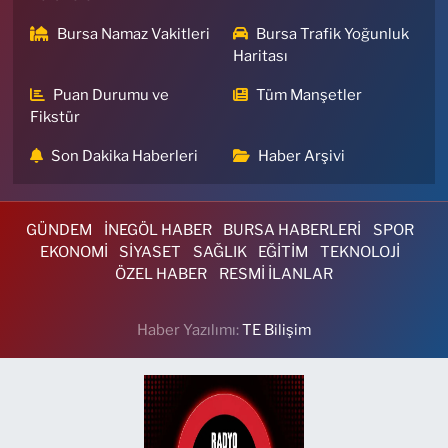
Bursa Namaz Vakitleri
Bursa Trafik Yoğunluk
Haritası
Puan Durumu ve
Tüm Manşetler
Fikstür
Son Dakika Haberleri
Haber Arşivi
GÜNDEM
İNEGÖL HABER
BURSA HABERLERİ
SPOR
EKONOMİ
SİYASET
SAĞLIK
EĞİTİM
TEKNOLOJİ
ÖZEL HABER
RESMİ İLANLAR
Haber Yazılımı:
TE Bilişim