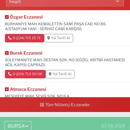
Özger Eczanesi
BURHANİYE MAH. KEMALETTİN SAMİ PAŞA CAD. NO:86
A(STADYUM YANI - SERHAT CAMİ KARŞISI)
0 (224) 715 15 71
Yol Tarifi Al
Burak Eczanesi
SÜLEYMANİYE MAH. DESTAN SOK. NO:3(ÖZEL ARİTMİ HASTANESİ
ACİL KAPISI ÇAPRAZI)
0 (224) 713 50 08
Yol Tarifi Al
Atmaca Eczanesi
MESUDİYE MAH. SEVGİ SOK. NO:6 A
Tüm Nöbetçi Eczaneler
0 (224) 711 04 24
Yol Tarifi Al
BURSA
03.08.2026