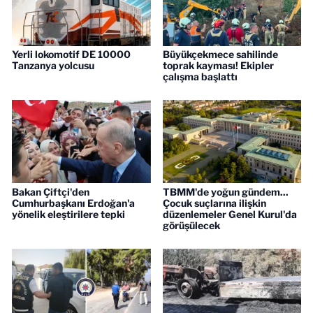
Yerli lokomotif DE 10000
Büyükçekmece sahilinde
Tanzanya yolcusu
toprak kayması! Ekipler
çalışma başlattı
Bakan Çiftçi'den
TBMM'de yoğun gündem...
Cumhurbaşkanı Erdoğan'a
Çocuk suçlarına ilişkin
yönelik eleştirilere tepki
düzenlemeler Genel Kurul'da
görüşülecek