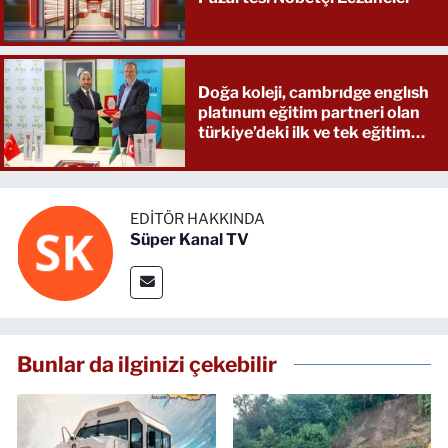
Doğa koleji, cambrıdge englısh
platınum eğitim partneri olan
türkiye’deki ilk ve tek eğitim
kurumu oldu
EDITÖR HAKKINDA
Süper Kanal TV
Bunlar da ilginizi çekebilir