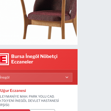
Bursa İnegöl Nöbetçi
Eczaneler
Uğur Eczanesi
LEYMANİYE MAH. PARK YOLU CAD.
:70(YENİ İNEGÖL DEVLET HASTANESİ
RŞISI)