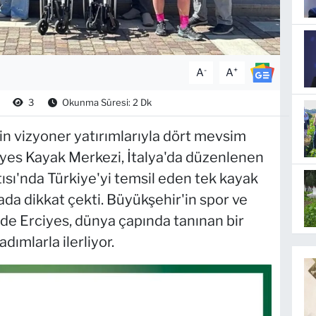
-
+
A
A
3
Okunma Süresi: 2 Dk
in vizyoner yatırımlarıyla dört mevsim
iyes Kayak Merkezi, İtalya'da düzenlenen
ı'nda Türkiye'yi temsil eden tek kayak
ada dikkat çekti. Büyükşehir'in spor ve
nde Erciyes, dünya çapında tanınan bir
ımlarla ilerliyor.