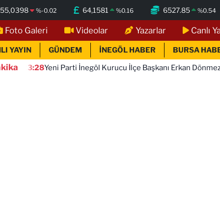
55,0398
64,1581
6527.85
%
-0.02
%
0.16
%
0.54
Foto Galeri
Videolar
Yazarlar
Canlı Y
LI YAYIN
GÜNDEM
İNEGÖL HABER
BURSA HAB
kika
eni Parti İnegöl Kurucu İlçe Başkanı Erkan Dönmez Oldu
1