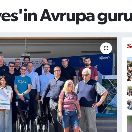
yes'in Avrupa gur
S