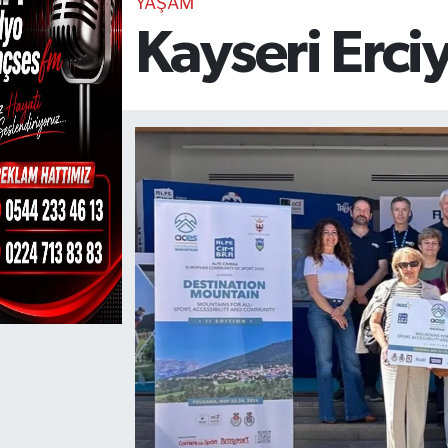
YAŞAM
Kayseri Erci
TEKNOLOJİ
CANLI DİNLE
RESMİ İLANLAR
Gencsesfm Canlı Dinle