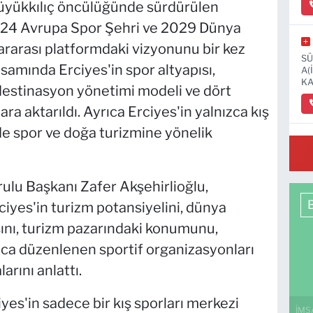
üyükkılıç öncülüğünde sürdürülen
2024 Avrupa Spor Şehri ve 2029 Dünya
lararası platformdaki vizyonunu bir kez
SÜ
amında Erciyes'in spor altyapısı,
A(
KA
 destinasyon yönetimi modeli ve dört
ra aktarıldı. Ayrıca Erciyes'in yalnızca kış
de spor ve doğa turizmine yönelik
OS
MA
ulu Başkanı Zafer Akşehirlioğlu,
ciyes'in turizm potansiyelini, dünya
ısını, turizm pazarındaki konumunu,
nca düzenlenen sportif organizasyonları
rını anlattı.
yes'in sadece bir kış sporları merkezi
İMS