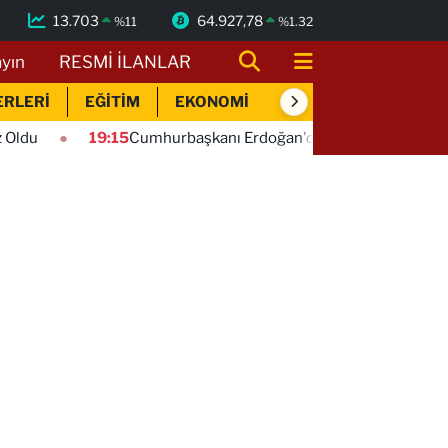
13.703
64.927,78
%
11
%
1.32
ayın
RESMİ İLANLAR
ERLERİ
EĞİTİM
EKONOMİ
SİYASET
SPOR
9:15
Cumhurbaşkanı Erdoğan'dan 'Terörsüz Türkiye' mesajı