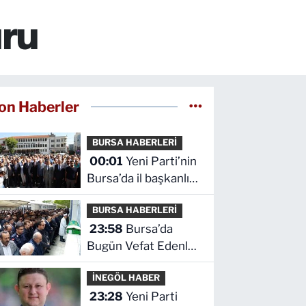
uru
on Haberler
BURSA HABERLERİ
00:01
Yeni Parti’nin
Bursa’da il başkanlığı
ve yönetim kurulu
BURSA HABERLERİ
belli oldu
23:58
Bursa’da
Bugün Vefat Edenler
Kimler? | 05 Ağustos
İNEGÖL HABER
2026 Çarşamba
23:28
Yeni Parti