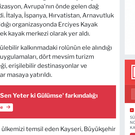
nizasyon, Avrupa'nın önde gelen dağ
i. İtalya, İspanya, Hırvatistan, Arnavutluk
ıldığı organizasyonda Erciyes Kayak
ek kayak merkezi olarak yer aldı.
lebilir kalkınmadaki rolünün ele alındığı
m uygulamaları, dört mevsim turizm
eği, erişilebilir destinasyonlar ve
lar masaya yatırıldı.
Sen Yeter ki Gülümse' farkındalığı
le
SÜ
NO
ülkemizi temsil eden Kayseri, Büyükşehir
KA