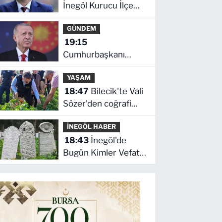
İnegöl Kurucu İlçe
Başkanı Erkan
GÜNDEM
Dönmez Oldu
19:15
Cumhurbaşkanı
Erdoğan'dan
YAŞAM
'Terörsüz Türkiye'
18:47
Bilecik'te Vali
mesajı
Sözer'den coğrafi
işaretli Kamber
İNEGÖL HABER
Biberi hasadı
18:43
İnegöl'de
Bugün Kimler Vefat
Etti? | 05 Ağustos
2026 Çarşamba