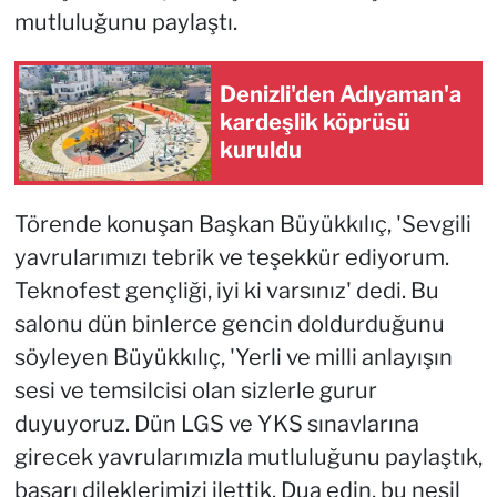
mutluluğunu paylaştı.
Denizli'den Adıyaman'a
kardeşlik köprüsü
kuruldu
Törende konuşan Başkan Büyükkılıç, 'Sevgili
yavrularımızı tebrik ve teşekkür ediyorum.
Teknofest gençliği, iyi ki varsınız' dedi. Bu
salonu dün binlerce gencin doldurduğunu
söyleyen Büyükkılıç, 'Yerli ve milli anlayışın
sesi ve temsilcisi olan sizlerle gurur
duyuyoruz. Dün LGS ve YKS sınavlarına
girecek yavrularımızla mutluluğunu paylaştık,
başarı dileklerimizi ilettik. Dua edin, bu nesil