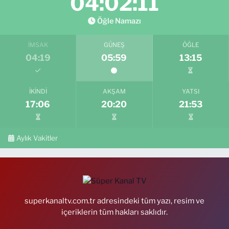
04:02:10
Öğle Namazı
İMSAK
GÜNEŞ
ÖĞLE
04:19
05:59
13:15
İKINDI
AKŞAM
YATSI
17:06
20:20
21:53
Aylık Vakitler
superkanaltv.com.tr adresindeki tüm yazı, resim ve
içeriklerin tüm hakları saklıdır.