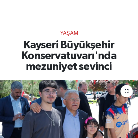
TEKNOLOJİ
CANLI DİNLE
YAŞAM
RESMİ İLANLAR
Kayseri Büyükşehir
Konservatuvarı'nda
Gencsesfm Canlı Dinle
mezuniyet sevinci