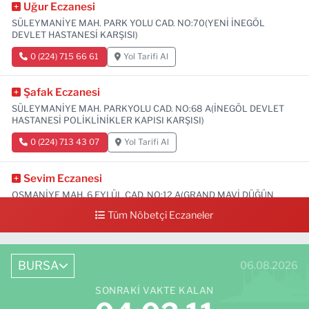
Uğur Eczanesi
SÜLEYMANİYE MAH. PARK YOLU CAD. NO:70(YENİ İNEGÖL
DEVLET HASTANESİ KARŞISI)
0 (224) 715 66 61
Yol Tarifi Al
Şafak Eczanesi
SÜLEYMANİYE MAH. PARKYOLU CAD. NO:68 A(İNEGÖL DEVLET
HASTANESİ POLİKLİNİKLER KAPISI KARŞISI)
0 (224) 713 43 07
Yol Tarifi Al
Sevim Eczanesi
OSMANİYE MAH. 6 EYLÜL CAD. NO:12 A(GRAND MAVİ DÜĞÜN
SALONU ALTI)
Tüm Nöbetçi Eczaneler
0 (552) 829 22 16
Yol Tarifi Al
BURSA
06.08.2026
SONRAKI VAKTE KALAN