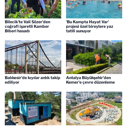
Bilecik'te Vali Sözer'den
'Bu Kampta Hayat Var'
coğrafi işaretli Kamber
projesi özel bireylere yaz
Biberi hasadı
tatili sunuyor
Balıkesir'de kıyılar anlık takip
Antalya Büyükşehir'den
ediliyor
Kemer'e çevre düzenleme