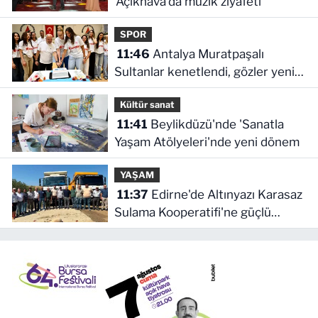
'Açıkhava'da müzik ziyafeti
SPOR
11:46
Antalya Muratpaşalı
Sultanlar kenetlendi, gözler yeni
sezonda
Kültür sanat
11:41
Beylikdüzü'nde 'Sanatla
Yaşam Atölyeleri'nde yeni dönem
YAŞAM
11:37
Edirne'de Altınyazı Karasaz
Sulama Kooperatifi'ne güçlü
takviye