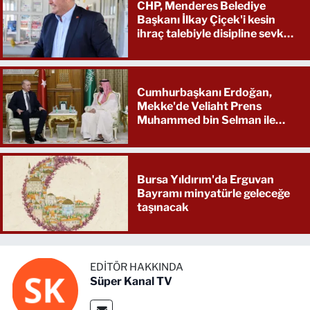
CHP, Menderes Belediye
Başkanı İlkay Çiçek'i kesin
ihraç talebiyle disipline sevk
etti
Cumhurbaşkanı Erdoğan,
Mekke'de Veliaht Prens
Muhammed bin Selman ile
görüştü
Bursa Yıldırım'da Erguvan
Bayramı minyatürle geleceğe
taşınacak
EDITÖR HAKKINDA
Süper Kanal TV