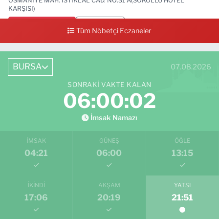
OSMANİYE MAH. İSTİKLAL CAD. NO:31 A(SOKOLLU HOTEL
KARŞISI)
0 (224) 712 33 73
Yol Tarifi Al
Tüm Nöbetçi Eczaneler
BURSA
07.08.2026
SONRAKI VAKTE KALAN
06:00:02
İmsak Namazı
İMSAK
GÜNEŞ
ÖĞLE
04:21
06:00
13:15
İKINDI
AKŞAM
YATSI
17:06
20:19
21:51