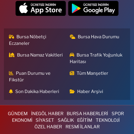
Bursa Nöbetçi
Bursa Hava Durumu
Eczaneler
Bursa Namaz Vakitleri
Bursa Trafik Yoğunluk
Haritası
Puan Durumu ve
Tüm Manşetler
Fikstür
Son Dakika Haberleri
Haber Arşivi
GÜNDEM
İNEGÖL HABER
BURSA HABERLERİ
SPOR
EKONOMİ
SİYASET
SAĞLIK
EĞİTİM
TEKNOLOJİ
ÖZEL HABER
RESMİ İLANLAR