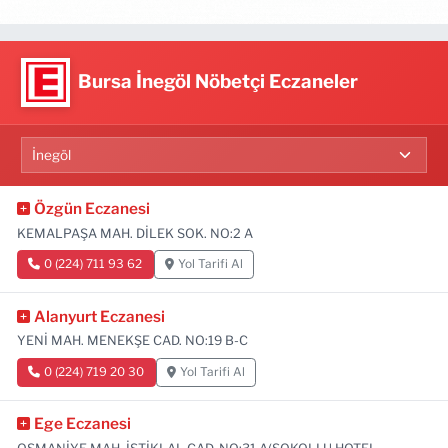
Bursa İnegöl Nöbetçi Eczaneler
Özgün Eczanesi
KEMALPAŞA MAH. DİLEK SOK. NO:2 A
0 (224) 711 93 62
Yol Tarifi Al
Alanyurt Eczanesi
YENİ MAH. MENEKŞE CAD. NO:19 B-C
0 (224) 719 20 30
Yol Tarifi Al
Ege Eczanesi