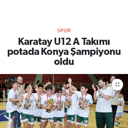
TEKNOLOJİ
CANLI DİNLE
SPOR
RESMİ İLANLAR
Karatay U12 A Takımı
potada Konya Şampiyonu
Gencsesfm Canlı Dinle
oldu