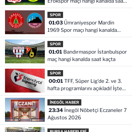
Erokspor maçı hangi kanalda saat
kaçta
SPOR
01:03
Ümraniyespor Mardin
1969 Spor maçı hangi kanalda
saat kaçta!
SPOR
01:01
Bandırmaspor İstanbulspor
maç hangi kanalda saat kaçta
SPOR
00:01
TFF, Süper Lig'de 2. ve 3.
hafta programlarını açıkladı! İşte
maçların başlama saati
İNEGÖL HABER
23:34
İnegöl Nöbetçi Eczaneler 7
Ağustos 2026
BURSA HABERLERİ