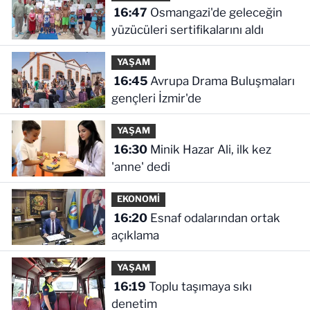
16:47
Osmangazi'de geleceğin
yüzücüleri sertifikalarını aldı
YAŞAM
16:45
Avrupa Drama Buluşmaları
gençleri İzmir'de
YAŞAM
16:30
Minik Hazar Ali, ilk kez
'anne' dedi
EKONOMİ
16:20
Esnaf odalarından ortak
açıklama
YAŞAM
16:19
Toplu taşımaya sıkı
denetim