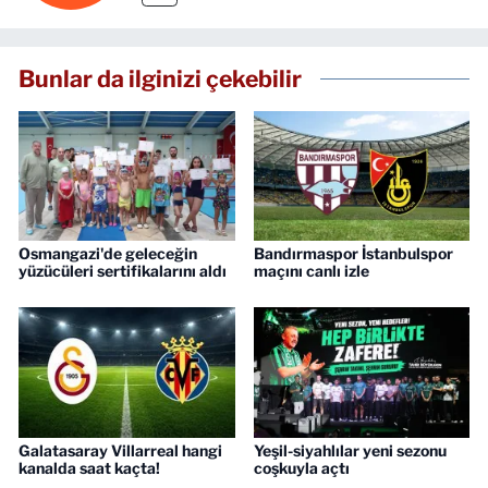
Bunlar da ilginizi çekebilir
Osmangazi'de geleceğin
Bandırmaspor İstanbulspor
yüzücüleri sertifikalarını aldı
maçını canlı izle
Galatasaray Villarreal hangi
Yeşil-siyahlılar yeni sezonu
kanalda saat kaçta!
coşkuyla açtı