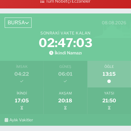
Tüm Nöbetçi Eczaneler
0 (224) 711 64 49
Yol Tarifi Al
BURSA
08.08.2026
SONRAKI VAKTE KALAN
02:47:02
İkindi Namazı
İMSAK
GÜNEŞ
ÖĞLE
04:22
06:01
13:15
İKINDI
AKŞAM
YATSI
17:05
20:18
21:50
Aylık Vakitler