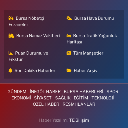
Bursa Nöbetçi
Bursa Hava Durumu
Eczaneler
Bursa Namaz Vakitleri
Bursa Trafik Yoğunluk
Haritası
Puan Durumu ve
Tüm Manşetler
Fikstür
Son Dakika Haberleri
Haber Arşivi
GÜNDEM
İNEGÖL HABER
BURSA HABERLERİ
SPOR
EKONOMİ
SİYASET
SAĞLIK
EĞİTİM
TEKNOLOJİ
ÖZEL HABER
RESMİ İLANLAR
Haber Yazılımı:
TE Bilişim