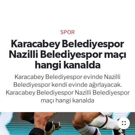
TEKNOLOJİ
CANLI DİNLE
SPOR
RESMİ İLANLAR
Karacabey Belediyespor
Nazilli Belediyespor maçı
Gencsesfm Canlı Dinle
hangi kanalda
Karacabey Belediyespor evinde Nazilli
Belediyespor kendi evinde ağırlayacak.
Karacabey Belediyespor Nazilli Belediyespor
maçı hangi kanalda