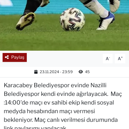
Paylaş
-
+
A
A
23.11.2024 - 23:59
45
Karacabey Belediyespor evinde Nazilli
Belediyespor kendi evinde ağırlayacak. Maç
:14:00'de maçı ev sahibi ekip kendi sosyal
medyda hesabından maçı vermesi
bekleniyor. Maç canlı verilmesi durumunda
link paylaşımı yapılacak.