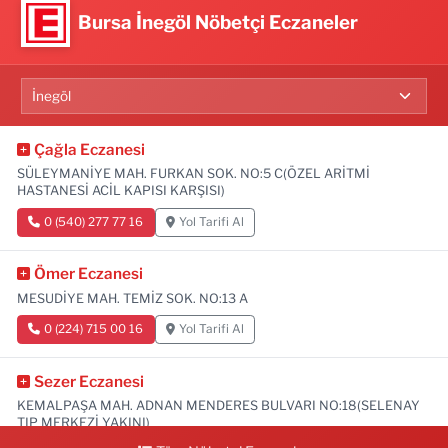
Bursa İnegöl Nöbetçi Eczaneler
Çağla Eczanesi
SÜLEYMANİYE MAH. FURKAN SOK. NO:5 C(ÖZEL ARİTMİ
HASTANESİ ACİL KAPISI KARŞISI)
0 (540) 277 77 16
Yol Tarifi Al
Ömer Eczanesi
MESUDİYE MAH. TEMİZ SOK. NO:13 A
0 (224) 715 00 16
Yol Tarifi Al
Sezer Eczanesi
KEMALPAŞA MAH. ADNAN MENDERES BULVARI NO:18(SELENAY
TIP MERKEZİ YAKINI)