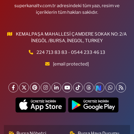
superkanaltv.com.tr adresindeki tüm yazı, resim ve
içeriklerin tüm hakları saklıdır.
KEMALPAŞA MAHALLESİ ÇAMDERE SOKAK NO: 2/A
İNEGÖL /BURSA, İNEGOL, TURKEY
224 713 83 83 - 0544 233 46 13
[email protected]
Bursa Nöbetçi
Bursa Hava Durumu