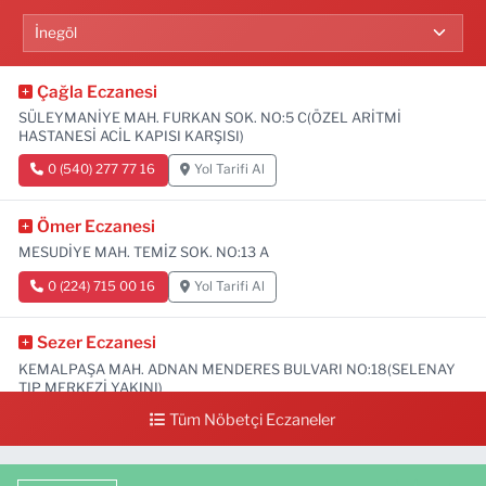
Çağla Eczanesi
SÜLEYMANİYE MAH. FURKAN SOK. NO:5 C(ÖZEL ARİTMİ
HASTANESİ ACİL KAPISI KARŞISI)
0 (540) 277 77 16
Yol Tarifi Al
Ömer Eczanesi
MESUDİYE MAH. TEMİZ SOK. NO:13 A
0 (224) 715 00 16
Yol Tarifi Al
Sezer Eczanesi
KEMALPAŞA MAH. ADNAN MENDERES BULVARI NO:18(SELENAY
TIP MERKEZİ YAKINI)
Tüm Nöbetçi Eczaneler
0 (224) 711 64 49
Yol Tarifi Al