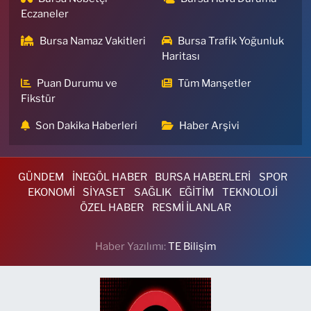
Eczaneler
Bursa Namaz Vakitleri
Bursa Trafik Yoğunluk
Haritası
Puan Durumu ve
Tüm Manşetler
Fikstür
Son Dakika Haberleri
Haber Arşivi
GÜNDEM
İNEGÖL HABER
BURSA HABERLERİ
SPOR
EKONOMİ
SİYASET
SAĞLIK
EĞİTİM
TEKNOLOJİ
ÖZEL HABER
RESMİ İLANLAR
Haber Yazılımı:
TE Bilişim