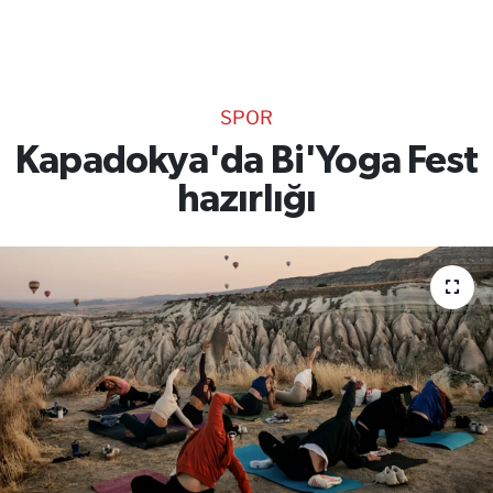
TEKNOLOJİ
CANLI DİNLE
SPOR
RESMİ İLANLAR
Kapadokya'da Bi'Yoga Fest
hazırlığı
Gencsesfm Canlı Dinle