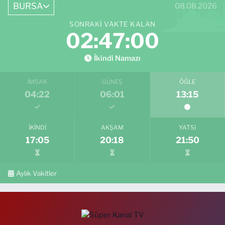
BURSA
08.08.2026
SONRAKI VAKTE KALAN
02:46:59
İkindi Namazı
İMSAK
GÜNEŞ
ÖĞLE
04:22
06:01
13:15
İKINDI
AKŞAM
YATSI
17:05
20:18
21:50
Aylık Vakitler