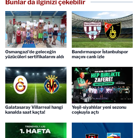
Bunlar da ilginizi çekebilir
Osmangazi'de geleceğin
Bandırmaspor İstanbulspor
yüzücüleri sertifikalarını aldı
maçını canlı izle
Galatasaray Villarreal hangi
Yeşil-siyahlılar yeni sezonu
kanalda saat kaçta!
coşkuyla açtı