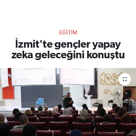
TEKNOLOJİ
CANLI DİNLE
EĞİTİM
RESMİ İLANLAR
İzmit'te gençler yapay
zeka geleceğini konuştu
Gencsesfm Canlı Dinle