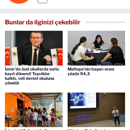
Bunlar da ilginizi çekebilir
İzmir'de özel okullarda zorlu
Maltepe'nin başarı oranı
kayıt dönemi! Teşvikler
yüzde 94,3
kalktı, veli devlet okuluna
yöneldi