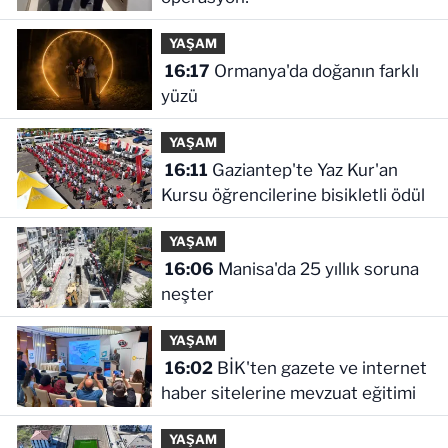
YAŞAM
16:17
Ormanya'da doğanın farklı
yüzü
YAŞAM
16:11
Gaziantep'te Yaz Kur'an
Kursu öğrencilerine bisikletli ödül
YAŞAM
16:06
Manisa'da 25 yıllık soruna
neşter
YAŞAM
16:02
BİK'ten gazete ve internet
haber sitelerine mevzuat eğitimi
YAŞAM