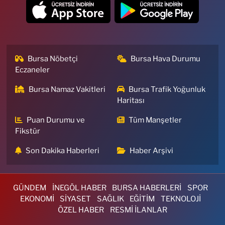
Bursa Nöbetçi
Bursa Hava Durumu
Eczaneler
Bursa Namaz Vakitleri
Bursa Trafik Yoğunluk
Haritası
Puan Durumu ve
Tüm Manşetler
Fikstür
Son Dakika Haberleri
Haber Arşivi
GÜNDEM
İNEGÖL HABER
BURSA HABERLERİ
SPOR
EKONOMİ
SİYASET
SAĞLIK
EĞİTİM
TEKNOLOJİ
ÖZEL HABER
RESMİ İLANLAR