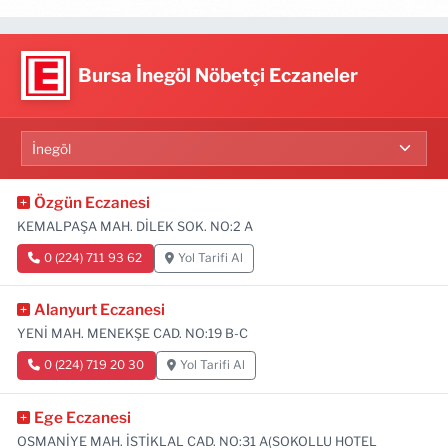
Bursa İnegöl Nöbetçi Eczaneler
Özgün Eczanesi
KEMALPAŞA MAH. DİLEK SOK. NO:2 A
0 (224) 711 93 62
Yol Tarifi Al
Alanyurt Eczanesi
YENİ MAH. MENEKŞE CAD. NO:19 B-C
0 (224) 719 20 30
Yol Tarifi Al
Ege Eczanesi
OSMANİYE MAH. İSTİKLAL CAD. NO:31 A(SOKOLLU HOTEL