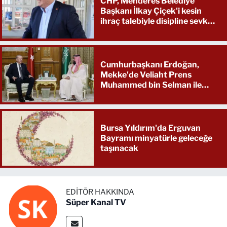
CHP, Menderes Belediye
Başkanı İlkay Çiçek'i kesin
ihraç talebiyle disipline sevk
etti
Cumhurbaşkanı Erdoğan,
Mekke'de Veliaht Prens
Muhammed bin Selman ile
görüştü
Bursa Yıldırım'da Erguvan
Bayramı minyatürle geleceğe
taşınacak
EDITÖR HAKKINDA
Süper Kanal TV