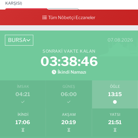
KARŞISI)
0 (224) 712 33 73
Yol Tarifi Al
Tüm Nöbetçi Eczaneler
BURSA
07.08.2026
SONRAKI VAKTE KALAN
03:38:45
İkindi Namazı
İMSAK
GÜNEŞ
ÖĞLE
04:21
06:00
13:15
İKINDI
AKŞAM
YATSI
17:06
20:19
21:51