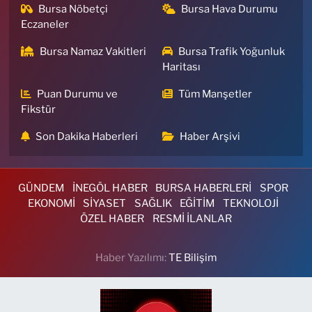
Bursa Nöbetçi
Bursa Hava Durumu
Eczaneler
Bursa Namaz Vakitleri
Bursa Trafik Yoğunluk
Haritası
Puan Durumu ve
Tüm Manşetler
Fikstür
Son Dakika Haberleri
Haber Arşivi
GÜNDEM
İNEGÖL HABER
BURSA HABERLERİ
SPOR
EKONOMİ
SİYASET
SAĞLIK
EĞİTİM
TEKNOLOJİ
ÖZEL HABER
RESMİ İLANLAR
Haber Yazılımı:
TE Bilişim