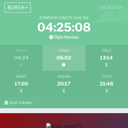
BURSA
09.08.2026
SONRAKI VAKTE KALAN
04:25:07
Öğle Namazı
İMSAK
GÜNEŞ
ÖĞLE
04:24
06:02
13:14
İKINDI
AKŞAM
YATSI
17:05
20:17
21:48
Aylık Vakitler