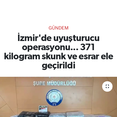
TEKNOLOJİ
CANLI DİNLE
GÜNDEM
RESMİ İLANLAR
İzmir'de uyuşturucu
operasyonu... 371
Gencsesfm Canlı Dinle
kilogram skunk ve esrar ele
geçirildi