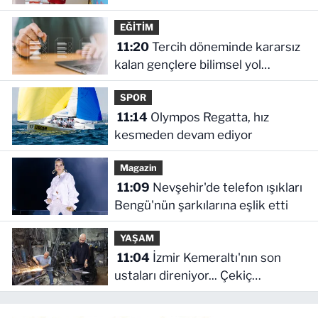
EĞİTİM
11:20
Tercih döneminde kararsız
kalan gençlere bilimsel yol
haritası... Halen kararsızsanız bu
SPOR
testi çözün!
11:14
Olympos Regatta, hız
kesmeden devam ediyor
Magazin
11:09
Nevşehir'de telefon ışıkları
Bengü'nün şarkılarına eşlik etti
YAŞAM
11:04
İzmir Kemeraltı'nın son
ustaları direniyor... Çekiç
sesleriyle yaşayan miras