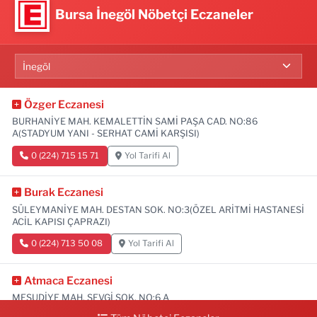
Bursa İnegöl Nöbetçi Eczaneler
Özger Eczanesi
BURHANİYE MAH. KEMALETTİN SAMİ PAŞA CAD. NO:86
A(STADYUM YANI - SERHAT CAMİ KARŞISI)
0 (224) 715 15 71
Yol Tarifi Al
Burak Eczanesi
SÜLEYMANİYE MAH. DESTAN SOK. NO:3(ÖZEL ARİTMİ HASTANESİ
ACİL KAPISI ÇAPRAZI)
0 (224) 713 50 08
Yol Tarifi Al
Atmaca Eczanesi
MESUDİYE MAH. SEVGİ SOK. NO:6 A