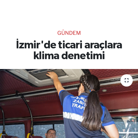
TEKNOLOJİ
CANLI DİNLE
GÜNDEM
RESMİ İLANLAR
İzmir'de ticari araçlara
klima denetimi
Gencsesfm Canlı Dinle