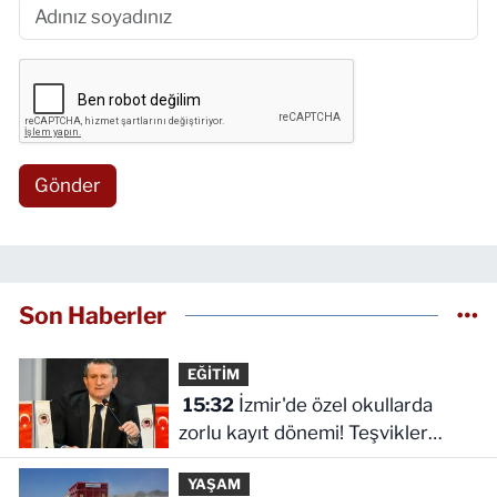
Gönder
Son Haberler
EĞİTİM
15:32
İzmir'de özel okullarda
zorlu kayıt dönemi! Teşvikler
kalktı, veli devlet okuluna yöneldi
YAŞAM