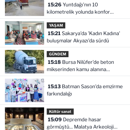
15:26
Yuntdağı'nın 10
kilometrelik yolunda konfor
çalışması
YAŞAM
15:21
Sakarya'da 'Kadın Kadına'
buluşmalar Akyazı'da sürdü
GÜNDEM
15:18
Bursa Nilüfer'de beton
mikserinden kamu alanına
döküme 150 bin TL ceza
15:13
Batman Sason'da emzirme
farkındalığı
Kültür sanat
15:09
Depremde hasar
görmüştü... Malatya Arkeoloji