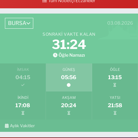
Tüm Nöbetçi Eczaneler
0 (224) 711 04 24
Yol Tarifi Al
BURSA
03.08.2026
SONRAKI VAKTE KALAN
31:23
Öğle Namazı
İMSAK
GÜNEŞ
ÖĞLE
04:15
05:56
13:15
İKINDI
AKŞAM
YATSI
17:08
20:24
21:58
Aylık Vakitler