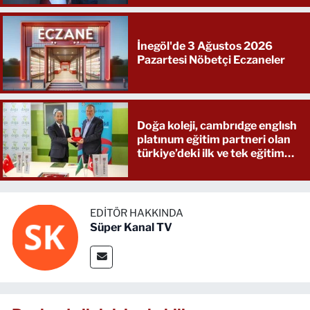
İnegöl'de 3 Ağustos 2026
Pazartesi Nöbetçi Eczaneler
Doğa koleji, cambrıdge englısh
platınum eğitim partneri olan
türkiye’deki ilk ve tek eğitim
kurumu oldu
EDITÖR HAKKINDA
Süper Kanal TV