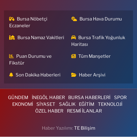
Bursa Nöbetçi
Bursa Hava Durumu
Eczaneler
Bursa Namaz Vakitleri
Bursa Trafik Yoğunluk
Haritası
Puan Durumu ve
Tüm Manşetler
Fikstür
Son Dakika Haberleri
Haber Arşivi
GÜNDEM
İNEGÖL HABER
BURSA HABERLERİ
SPOR
EKONOMİ
SİYASET
SAĞLIK
EĞİTİM
TEKNOLOJİ
ÖZEL HABER
RESMİ İLANLAR
Haber Yazılımı:
TE Bilişim