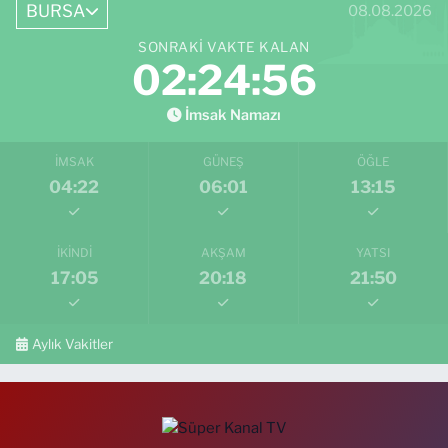
BURSA
08.08.2026
SONRAKI VAKTE KALAN
02:24:55
İmsak Namazı
İMSAK
GÜNEŞ
ÖĞLE
04:22
06:01
13:15
İKINDI
AKŞAM
YATSI
17:05
20:18
21:50
Aylık Vakitler