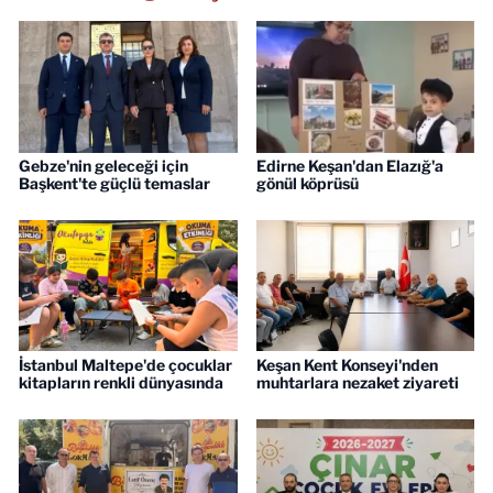
Gebze'nin geleceği için
Edirne Keşan'dan Elazığ'a
Başkent'te güçlü temaslar
gönül köprüsü
İstanbul Maltepe'de çocuklar
Keşan Kent Konseyi'nden
kitapların renkli dünyasında
muhtarlara nezaket ziyareti