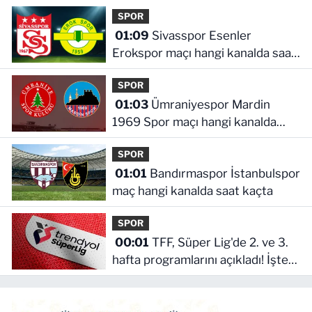
saat kaçta
SPOR
01:09
Sivasspor Esenler
Erokspor maçı hangi kanalda saat
kaçta
SPOR
01:03
Ümraniyespor Mardin
1969 Spor maçı hangi kanalda
saat kaçta!
SPOR
01:01
Bandırmaspor İstanbulspor
maç hangi kanalda saat kaçta
SPOR
00:01
TFF, Süper Lig'de 2. ve 3.
hafta programlarını açıkladı! İşte
maçların başlama saati