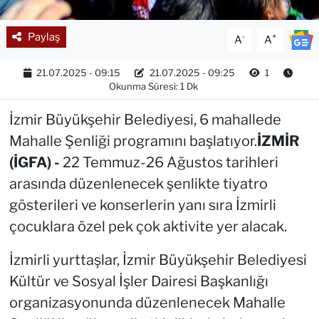
Paylaş
-
+
A
A
21.07.2025 - 09:15
21.07.2025 - 09:25
1
Okunma Süresi: 1 Dk
İzmir Büyükşehir Belediyesi, 6 mahallede
Mahalle Şenliği programını başlatıyor.
İZMİR
(İGFA) -
22 Temmuz-26 Ağustos tarihleri
arasında düzenlenecek şenlikte tiyatro
gösterileri ve konserlerin yanı sıra İzmirli
çocuklara özel pek çok aktivite yer alacak.
İzmirli yurttaşlar, İzmir Büyükşehir Belediyesi
Kültür ve Sosyal İşler Dairesi Başkanlığı
organizasyonunda düzenlenecek Mahalle