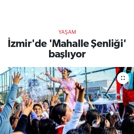
TEKNOLOJİ
CANLI DİNLE
YAŞAM
RESMİ İLANLAR
İzmir'de 'Mahalle Şenliği'
başlıyor
Gencsesfm Canlı Dinle