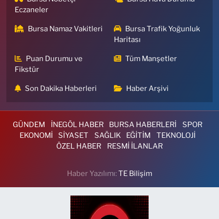
Eczaneler
Bursa Namaz Vakitleri
Bursa Trafik Yoğunluk
Haritası
Puan Durumu ve
Tüm Manşetler
Fikstür
Son Dakika Haberleri
Haber Arşivi
GÜNDEM
İNEGÖL HABER
BURSA HABERLERİ
SPOR
EKONOMİ
SİYASET
SAĞLIK
EĞİTİM
TEKNOLOJİ
ÖZEL HABER
RESMİ İLANLAR
Haber Yazılımı:
TE Bilişim