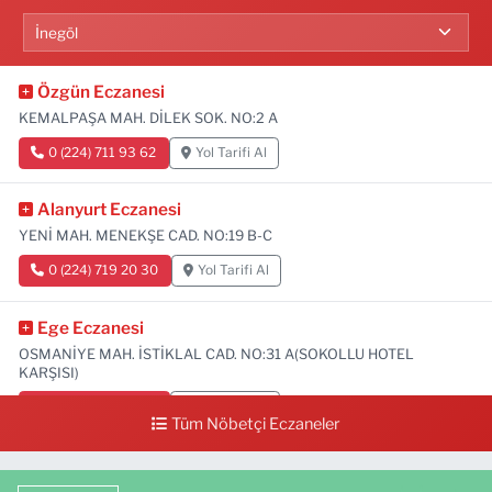
Özgün Eczanesi
KEMALPAŞA MAH. DİLEK SOK. NO:2 A
0 (224) 711 93 62
Yol Tarifi Al
Alanyurt Eczanesi
YENİ MAH. MENEKŞE CAD. NO:19 B-C
0 (224) 719 20 30
Yol Tarifi Al
Ege Eczanesi
OSMANİYE MAH. İSTİKLAL CAD. NO:31 A(SOKOLLU HOTEL
KARŞISI)
0 (224) 712 33 73
Yol Tarifi Al
Tüm Nöbetçi Eczaneler