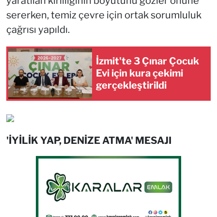
yaratılan kirliliğinin boyutunu gözler önüne
sererken, temiz çevre için ortak sorumluluk
çağrısı yapıldı.
İzmit'te 3 Çınar Çocuk
Evi için kura çekimi
gerçekleştirildi
'İYİLİK YAP, DENİZE ATMA' MESAJI