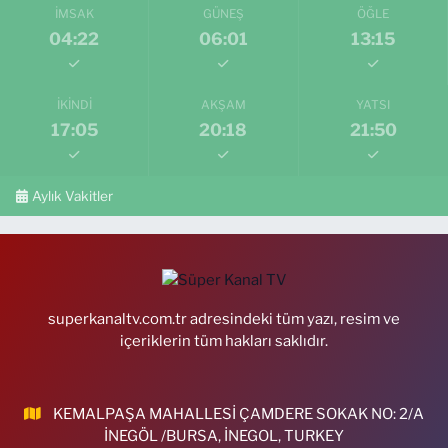
İMSAK
GÜNEŞ
ÖĞLE
04:22
06:01
13:15
İKINDI
AKŞAM
YATSI
17:05
20:18
21:50
Aylık Vakitler
superkanaltv.com.tr adresindeki tüm yazı, resim ve
içeriklerin tüm hakları saklıdır.
KEMALPAŞA MAHALLESİ ÇAMDERE SOKAK NO: 2/A
İNEGÖL /BURSA, İNEGOL, TURKEY