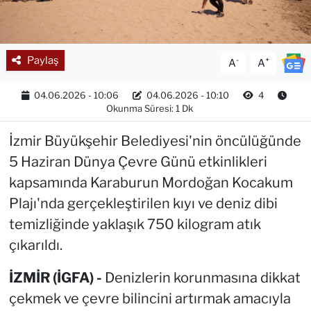
Paylaş
-
+
A
A
04.06.2026 - 10:06
04.06.2026 - 10:10
4
Okunma Süresi: 1 Dk
İzmir Büyükşehir Belediyesi'nin öncülüğünde
5 Haziran Dünya Çevre Günü etkinlikleri
kapsamında Karaburun Mordoğan Kocakum
Plajı'nda gerçekleştirilen kıyı ve deniz dibi
temizliğinde yaklaşık 750 kilogram atık
çıkarıldı.
İZMİR (İGFA) -
Denizlerin korunmasına dikkat
çekmek ve çevre bilincini artırmak amacıyla