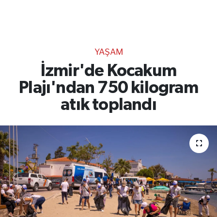
TEKNOLOJİ
CANLI DİNLE
YAŞAM
RESMİ İLANLAR
İzmir'de Kocakum
Plajı'ndan 750 kilogram
Gencsesfm Canlı Dinle
atık toplandı