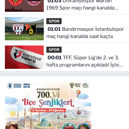
01:03
Ümraniyespor Mardin
1969 Spor maçı hangi kanalda
saat kaçta!
SPOR
01:01
Bandırmaspor İstanbulspor
maç hangi kanalda saat kaçta
SPOR
00:01
TFF, Süper Lig'de 2. ve 3.
hafta programlarını açıkladı! İşte
maçların başlama saati