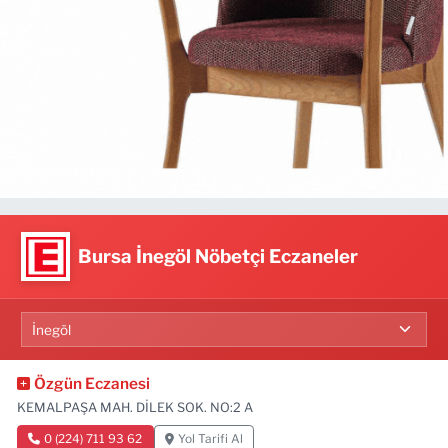
Bursa İnegöl Nöbetçi Eczaneler
Özgün Eczanesi
KEMALPAŞA MAH. DİLEK SOK. NO:2 A
0 (224) 711 93 62
Yol Tarifi Al