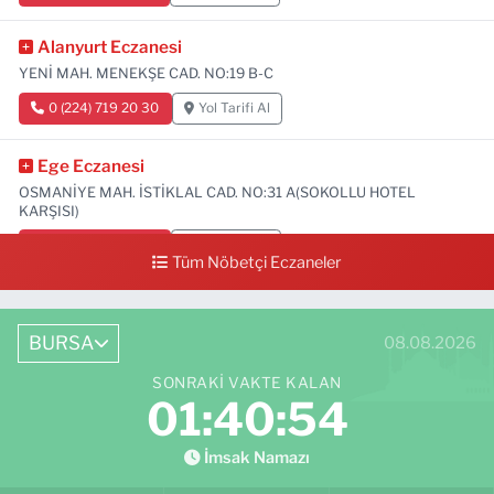
Alanyurt Eczanesi
YENİ MAH. MENEKŞE CAD. NO:19 B-C
0 (224) 719 20 30
Yol Tarifi Al
Ege Eczanesi
OSMANİYE MAH. İSTİKLAL CAD. NO:31 A(SOKOLLU HOTEL
KARŞISI)
0 (224) 712 33 73
Yol Tarifi Al
Tüm Nöbetçi Eczaneler
BURSA
08.08.2026
SONRAKI VAKTE KALAN
01:40:53
İmsak Namazı