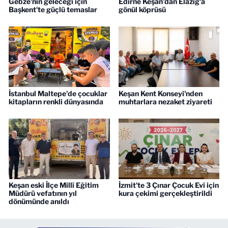
Gebze'nin geleceği için
Edirne Keşan'dan Elazığ'a
Başkent'te güçlü temaslar
gönül köprüsü
İstanbul Maltepe'de çocuklar
Keşan Kent Konseyi'nden
kitapların renkli dünyasında
muhtarlara nezaket ziyareti
Keşan eski İlçe Millî Eğitim
İzmit'te 3 Çınar Çocuk Evi için
Müdürü vefatının yıl
kura çekimi gerçekleştirildi
dönümünde anıldı