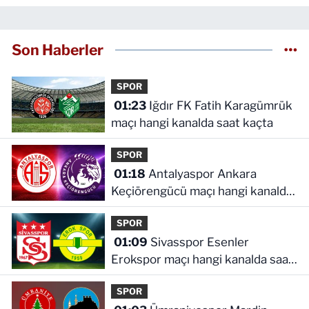
Son Haberler
SPOR
01:23
Iğdır FK Fatih Karagümrük
maçı hangi kanalda saat kaçta
SPOR
01:18
Antalyaspor Ankara
Keçiörengücü maçı hangi kanalda
saat kaçta
SPOR
01:09
Sivasspor Esenler
Erokspor maçı hangi kanalda saat
kaçta
SPOR