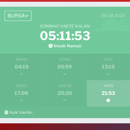
BURSA
06.08.2026
SONRAKI VAKTE KALAN
05:11:52
İmsak Namazı
İMSAK
GÜNEŞ
ÖĞLE
04:19
05:59
13:15
İKINDI
AKŞAM
YATSI
17:06
20:20
21:53
Aylık Vakitler