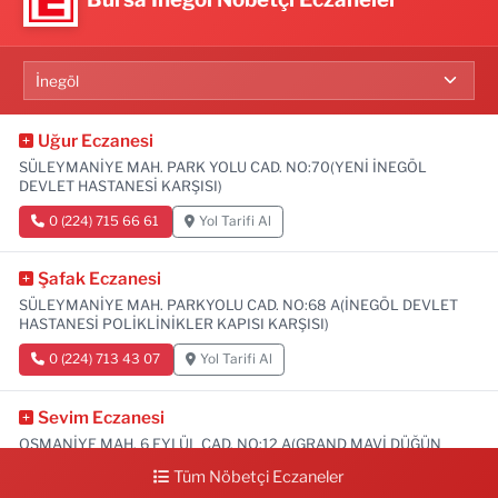
Uğur Eczanesi
SÜLEYMANİYE MAH. PARK YOLU CAD. NO:70(YENİ İNEGÖL
DEVLET HASTANESİ KARŞISI)
0 (224) 715 66 61
Yol Tarifi Al
Şafak Eczanesi
SÜLEYMANİYE MAH. PARKYOLU CAD. NO:68 A(İNEGÖL DEVLET
HASTANESİ POLİKLİNİKLER KAPISI KARŞISI)
0 (224) 713 43 07
Yol Tarifi Al
Sevim Eczanesi
OSMANİYE MAH. 6 EYLÜL CAD. NO:12 A(GRAND MAVİ DÜĞÜN
SALONU ALTI)
Tüm Nöbetçi Eczaneler
0 (552) 829 22 16
Yol Tarifi Al