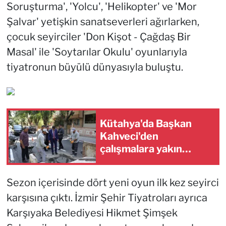
Soruşturma', 'Yolcu', 'Helikopter' ve 'Mor
Şalvar' yetişkin sanatseverleri ağırlarken,
çocuk seyirciler 'Don Kişot - Çağdaş Bir
Masal' ile 'Soytarılar Okulu' oyunlarıyla
tiyatronun büyülü dünyasıyla buluştu.
Kütahya'da Başkan
Kahveci'den
çalışmalara yakın
mercek
Sezon içerisinde dört yeni oyun ilk kez seyirci
karşısına çıktı. İzmir Şehir Tiyatroları ayrıca
Karşıyaka Belediyesi Hikmet Şimşek