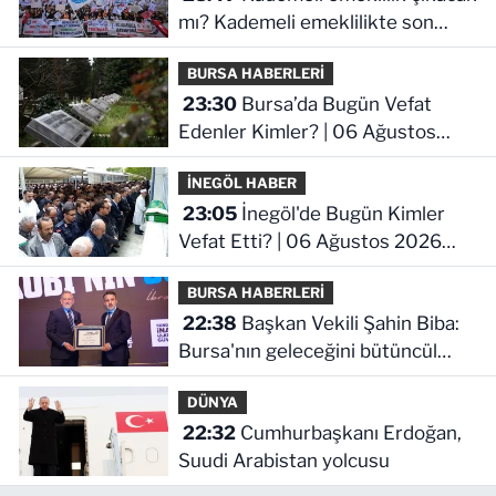
mı? Kademeli emeklilikte son
durum ne!
BURSA HABERLERİ
23:30
Bursa’da Bugün Vefat
Edenler Kimler? | 06 Ağustos
2026 Perşembe
İNEGÖL HABER
23:05
İnegöl'de Bugün Kimler
Vefat Etti? | 06 Ağustos 2026
Perşembe
BURSA HABERLERİ
22:38
Başkan Vekili Şahin Biba:
Bursa'nın geleceğini bütüncül
anlayışla planlıyoruz
DÜNYA
22:32
Cumhurbaşkanı Erdoğan,
Suudi Arabistan yolcusu