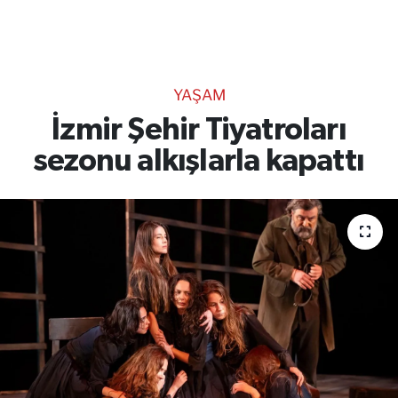
TEKNOLOJİ
CANLI DİNLE
YAŞAM
RESMİ İLANLAR
İzmir Şehir Tiyatroları
sezonu alkışlarla kapattı
Gencsesfm Canlı Dinle