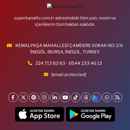
superkanaltv.com.tr adresindeki tüm yazı, resim ve
içeriklerin tüm hakları saklıdır.
KEMALPAŞA MAHALLESİ ÇAMDERE SOKAK NO: 2/A
İNEGÖL /BURSA, İNEGOL, TURKEY
224 713 83 83 - 0544 233 46 13
[email protected]