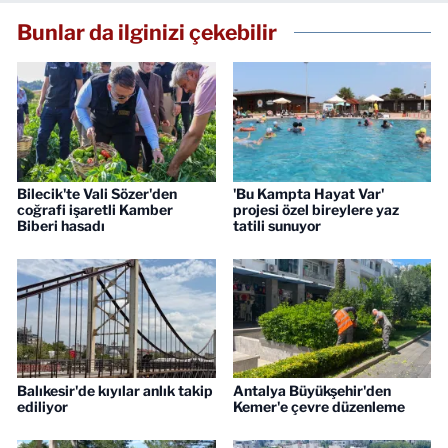
Bunlar da ilginizi çekebilir
Bilecik'te Vali Sözer'den
'Bu Kampta Hayat Var'
coğrafi işaretli Kamber
projesi özel bireylere yaz
Biberi hasadı
tatili sunuyor
Balıkesir'de kıyılar anlık takip
Antalya Büyükşehir'den
ediliyor
Kemer'e çevre düzenleme