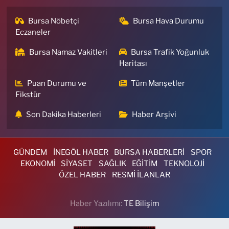
Bursa Nöbetçi
Bursa Hava Durumu
Eczaneler
Bursa Namaz Vakitleri
Bursa Trafik Yoğunluk
Haritası
Puan Durumu ve
Tüm Manşetler
Fikstür
Son Dakika Haberleri
Haber Arşivi
GÜNDEM
İNEGÖL HABER
BURSA HABERLERİ
SPOR
EKONOMİ
SİYASET
SAĞLIK
EĞİTİM
TEKNOLOJİ
ÖZEL HABER
RESMİ İLANLAR
Haber Yazılımı:
TE Bilişim