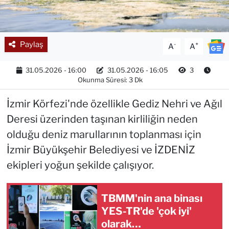
Paylaş
-
+
A
A
31.05.2026 - 16:00
31.05.2026 - 16:05
3
Okunma Süresi: 3 Dk
İzmir Körfezi'nde özellikle Gediz Nehri ve Ağıl
Deresi üzerinden taşınan kirliliğin neden
olduğu deniz marullarının toplanması için
İzmir Büyükşehir Belediyesi ve İZDENİZ
ekipleri yoğun şekilde çalışıyor.
TBMM'nin ana binası
YES-TR'de 'çok iyi'
olarak