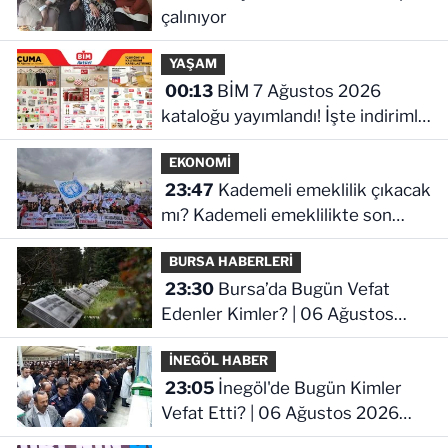
çalınıyor
YAŞAM
00:13
BİM 7 Ağustos 2026
kataloğu yayımlandı! İşte indirimli
ürünler ve fiyatları
EKONOMİ
23:47
Kademeli emeklilik çıkacak
mı? Kademeli emeklilikte son
durum ne!
BURSA HABERLERİ
23:30
Bursa’da Bugün Vefat
Edenler Kimler? | 06 Ağustos
2026 Perşembe
İNEGÖL HABER
23:05
İnegöl'de Bugün Kimler
Vefat Etti? | 06 Ağustos 2026
Perşembe