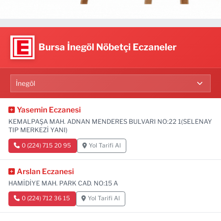
Bursa İnegöl Nöbetçi Eczaneler
Yasemin Eczanesi
KEMALPAŞA MAH. ADNAN MENDERES BULVARI NO:22 1(SELENAY
TIP MERKEZİ YANI)
0 (224) 715 20 95
Yol Tarifi Al
Arslan Eczanesi
HAMİDİYE MAH. PARK CAD. NO:15 A
0 (224) 712 36 15
Yol Tarifi Al