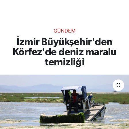
TEKNOLOJİ
CANLI DİNLE
GÜNDEM
RESMİ İLANLAR
İzmir Büyükşehir'den
Körfez'de deniz maralu
Gencsesfm Canlı Dinle
temizliği