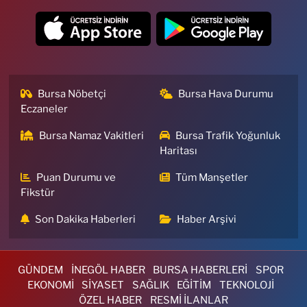
Bursa Nöbetçi
Bursa Hava Durumu
Eczaneler
Bursa Namaz Vakitleri
Bursa Trafik Yoğunluk
Haritası
Puan Durumu ve
Tüm Manşetler
Fikstür
Son Dakika Haberleri
Haber Arşivi
GÜNDEM
İNEGÖL HABER
BURSA HABERLERİ
SPOR
EKONOMİ
SİYASET
SAĞLIK
EĞİTİM
TEKNOLOJİ
ÖZEL HABER
RESMİ İLANLAR