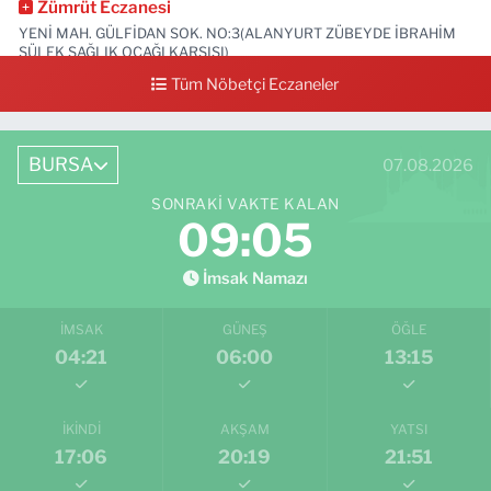
Zümrüt Eczanesi
YENİ MAH. GÜLFİDAN SOK. NO:3(ALANYURT ZÜBEYDE İBRAHİM
SÜLEK SAĞLIK OCAĞI KARŞISI)
Tüm Nöbetçi Eczaneler
0 (531) 239 44 04
Yol Tarifi Al
BURSA
07.08.2026
SONRAKI VAKTE KALAN
09:03
İmsak Namazı
İMSAK
GÜNEŞ
ÖĞLE
04:21
06:00
13:15
İKINDI
AKŞAM
YATSI
17:06
20:19
21:51