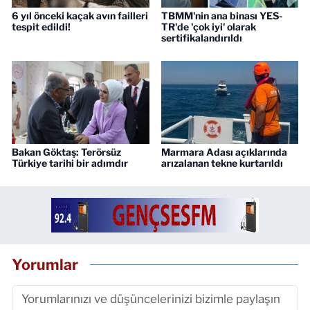
6 yıl önceki kaçak avın failleri
TBMM'nin ana binası YES-
tespit edildi!
TR'de 'çok iyi' olarak
sertifikalandırıldı
Bakan Göktaş: Terörsüz
Marmara Adası açıklarında
Türkiye tarihi bir adımdır
arızalanan tekne kurtarıldı
Yorumlar