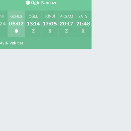
Öğle Namazı
AK
GÜNEŞ
ÖĞLE
İKINDI
AKŞAM
YATSI
:24
06:02
13:14
17:05
20:17
21:48
Aylık Vakitler