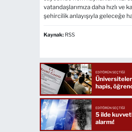
vatandaşlarımıza daha hızlı ve ka
şehircilik anlayışıyla geleceğe ha
Kaynak:
RSS
EDITÖRÜN SEÇTIĞI
Üniversitele
hapis, öğren
EDITÖRÜN SEÇTIĞI
5 ilde kuvvet
alarmı!