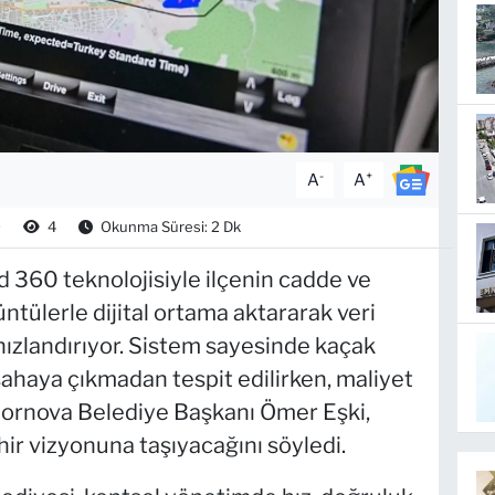
-
+
A
A
0
4
Okunma Süresi: 2 Dk
 360 teknolojisiyle ilçenin cadde ve
tülerle dijital ortama aktararak veri
hızlandırıyor. Sistem sayesinde kaçak
ahaya çıkmadan tespit edilirken, maliyet
Bornova Belediye Başkanı Ömer Eşki,
hir vizyonuna taşıyacağını söyledi.