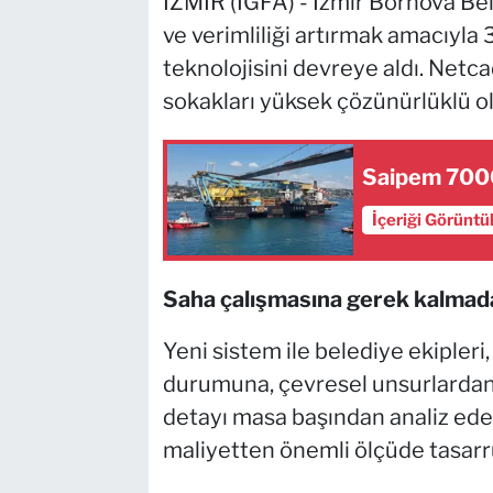
İZMİR (İGFA) - İzmir Bornova Bel
ve verimliliği artırmak amacıy
teknolojisini devreye aldı. Netc
sokakları yüksek çözünürlüklü ola
Saipem 7000
İçeriği Görüntü
Saha çalışmasına gerek kalmad
Yeni sistem ile belediye ekipler
durumuna, çevresel unsurlardan 
detayı masa başından analiz ed
maliyetten önemli ölçüde tasarru