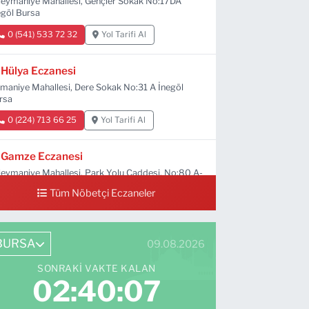
leymaniye Mahallesi, Gençler Sokak No:17DA
egöl Bursa
0 (541) 533 72 32
Yol Tarifi Al
Hülya Eczanesi
maniye Mahallesi, Dere Sokak No:31 A İnegöl
rsa
0 (224) 713 66 25
Yol Tarifi Al
Gamze Eczanesi
leymaniye Mahallesi, Park Yolu Caddesi, No:80 A-
C-D İnegöl Bursa
Tüm Nöbetçi Eczaneler
0 (224) 713 01 91
Yol Tarifi Al
BURSA
09.08.2026
SONRAKI VAKTE KALAN
02:40:06