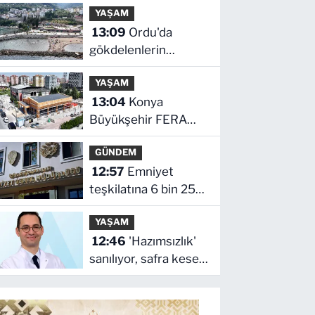
Sağlık ve Tarım
YAŞAM
Girişimleri Haritası'
13:09
Ordu'da
çağrısı
gökdelenlerin
yıkıldığı sahil halkın
YAŞAM
hizmetine açıldı
13:04
Konya
Büyükşehir FERA
şubelerini
GÜNDEM
yaygınlaştırıyor
12:57
Emniyet
teşkilatına 6 bin 250
yeni kadro! Detaylar
YAŞAM
belli oldu
12:46
'Hazımsızlık'
sanılıyor, safra kesesi
iltihabı çıkıyor