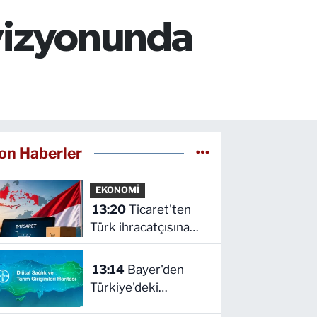
 vizyonunda
on Haberler
EKONOMİ
13:20
Ticaret'ten
Türk ihracatçısına
Endonezya pazarı
rehberi
13:14
Bayer'den
Türkiye'deki
girişimcilere 'Dijital