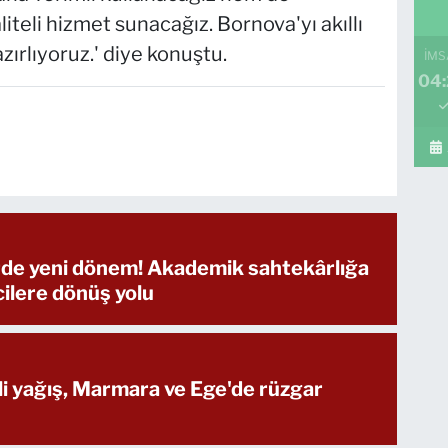
liteli hizmet sunacağız. Bornova'yı akıllı
zırlıyoruz.' diye konuştu.
İMS
04
rde yeni dönem! Akademik sahtekârlığa
cilere dönüş yolu
li yağış, Marmara ve Ege'de rüzgar