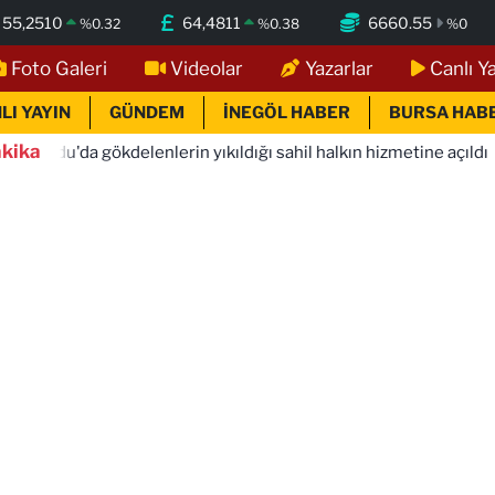
55,2510
64,4811
6660.55
%
0.32
%
0.38
%
0
Foto Galeri
Videolar
Yazarlar
Canlı Y
LI YAYIN
GÜNDEM
İNEGÖL HABER
BURSA HAB
kika
delenlerin yıkıldığı sahil halkın hizmetine açıldı
13:04
Kon