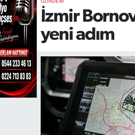
GÜNDEM
İzmir Bornov
TEKNOLOJİ
CANLI DİNLE
yeni adım
RESMİ İLANLAR
Gencsesfm Canlı Dinle