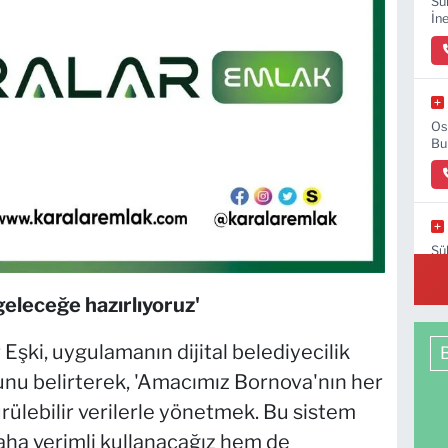
Sü
İn
Os
Bu
Sü
B-
eleceğe hazırlıyoruz'
şki, uygulamanın dijital belediyecilik
unu belirterek, 'Amacımız Bornova'nın her
rülebilir verilerle yönetmek. Bu sistem
ha verimli kullanacağız hem de