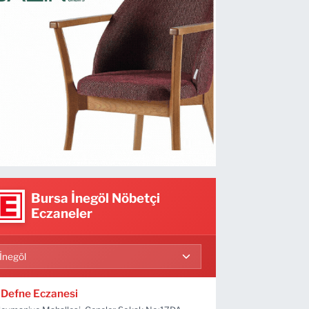
Bursa İnegöl Nöbetçi
Eczaneler
Defne Eczanesi