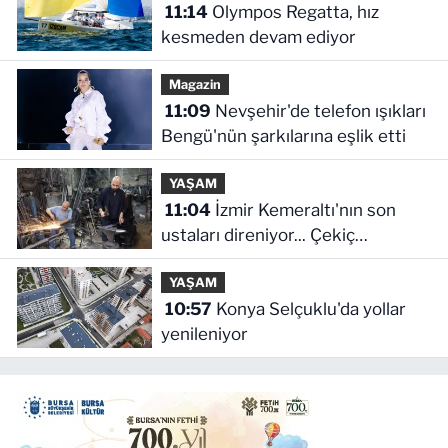
11:14
Olympos Regatta, hız
kesmeden devam ediyor
Magazin
11:09
Nevşehir'de telefon ışıkları
Bengü'nün şarkılarına eşlik etti
YAŞAM
11:04
İzmir Kemeraltı'nın son
ustaları direniyor... Çekiç
sesleriyle yaşayan miras
YAŞAM
10:57
Konya Selçuklu'da yollar
yenileniyor