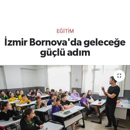
TEKNOLOJİ
CANLI DİNLE
EĞİTİM
RESMİ İLANLAR
İzmir Bornova'da geleceğe
güçlü adım
Gencsesfm Canlı Dinle