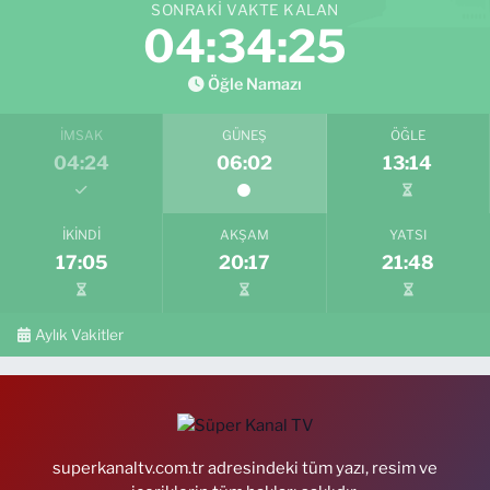
SONRAKI VAKTE KALAN
04:34:23
Öğle Namazı
İMSAK
GÜNEŞ
ÖĞLE
04:24
06:02
13:14
İKINDI
AKŞAM
YATSI
17:05
20:17
21:48
Aylık Vakitler
superkanaltv.com.tr adresindeki tüm yazı, resim ve