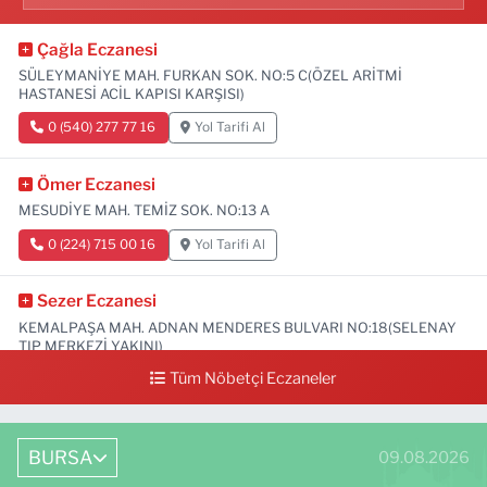
Çağla Eczanesi
SÜLEYMANİYE MAH. FURKAN SOK. NO:5 C(ÖZEL ARİTMİ
HASTANESİ ACİL KAPISI KARŞISI)
0 (540) 277 77 16
Yol Tarifi Al
Ömer Eczanesi
MESUDİYE MAH. TEMİZ SOK. NO:13 A
0 (224) 715 00 16
Yol Tarifi Al
Sezer Eczanesi
KEMALPAŞA MAH. ADNAN MENDERES BULVARI NO:18(SELENAY
TIP MERKEZİ YAKINI)
Tüm Nöbetçi Eczaneler
0 (224) 711 64 49
Yol Tarifi Al
BURSA
09.08.2026