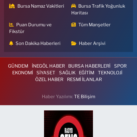
Bursa Namaz Vakitleri
Bursa Trafik Yoğunluk
Haritası
Puan Durumu ve
Tüm Manşetler
Fikstür
Son Dakika Haberleri
Haber Arşivi
GÜNDEM
İNEGÖL HABER
BURSA HABERLERİ
SPOR
EKONOMİ
SİYASET
SAĞLIK
EĞİTİM
TEKNOLOJİ
ÖZEL HABER
RESMİ İLANLAR
Haber Yazılımı:
TE Bilişim