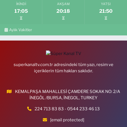
İKINDI
AKŞAM
YATSI
17:05
20:18
21:50
Aylık Vakitler
superkanaltv.com.tr adresindeki tüm yazı, resim ve
içeriklerin tüm hakları saklıdır.
KEMALPAŞA MAHALLESİ ÇAMDERE SOKAK NO: 2/A
İNEGÖL /BURSA, İNEGOL, TURKEY
224 713 83 83 - 0544 233 46 13
[email protected]