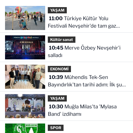
YAŞAM
11:00
Türkiye Kültür Yolu
Festivali Nevşehir'de tam gaz
sürüyor
Kültür sanat
10:45
Merve Özbey Nevşehir'i
salladı
EKONOMİ
10:39
Mühendis Tek-Sen
Bayındırlık'tan tarihi adım: İlk şube
Diyarbakır'da açıldı
YAŞAM
10:30
Muğla Milas'ta 'Mylasa
Band' izdihamı
SPOR