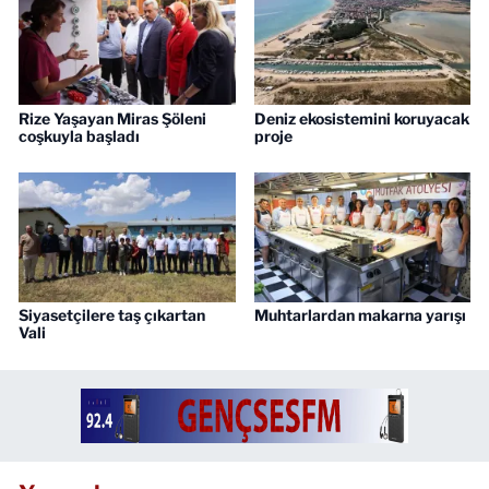
Rize Yaşayan Miras Şöleni
Deniz ekosistemini koruyacak
coşkuyla başladı
proje
Siyasetçilere taş çıkartan
Muhtarlardan makarna yarışı
Vali