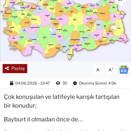
Paylaş
-
+
A
A
04.06.2026 - 13:47
30
Okunma Süresi: 4 Dk
Çok konuşulan ve latifeyle karışık tartışılan
bir konudur;
Bayburt il olmadan önce de…