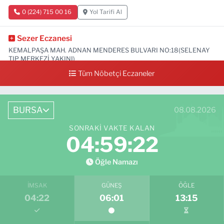
0 (224) 715 00 16
Yol Tarifi Al
Sezer Eczanesi
KEMALPAŞA MAH. ADNAN MENDERES BULVARI NO:18(SELENAY
TIP MERKEZİ YAKINI)
Tüm Nöbetçi Eczaneler
0 (224) 711 64 49
Yol Tarifi Al
BURSA
08.08.2026
SONRAKI VAKTE KALAN
04:59:21
Öğle Namazı
İMSAK
GÜNEŞ
ÖĞLE
04:22
06:01
13:15