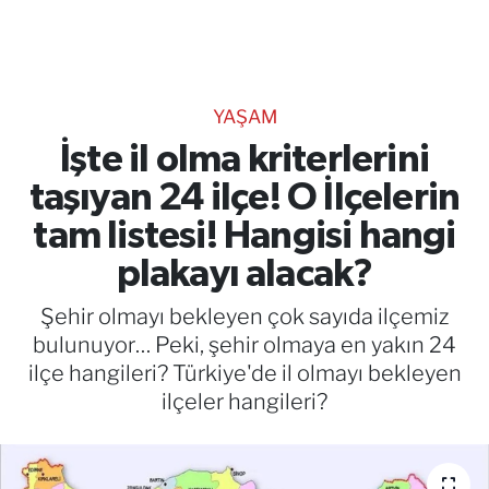
TEKNOLOJİ
CANLI DİNLE
YAŞAM
RESMİ İLANLAR
İşte il olma kriterlerini
taşıyan 24 ilçe! O İlçelerin
Gencsesfm Canlı Dinle
tam listesi! Hangisi hangi
plakayı alacak?
Şehir olmayı bekleyen çok sayıda ilçemiz
bulunuyor… Peki, şehir olmaya en yakın 24
ilçe hangileri? Türkiye'de il olmayı bekleyen
ilçeler hangileri?