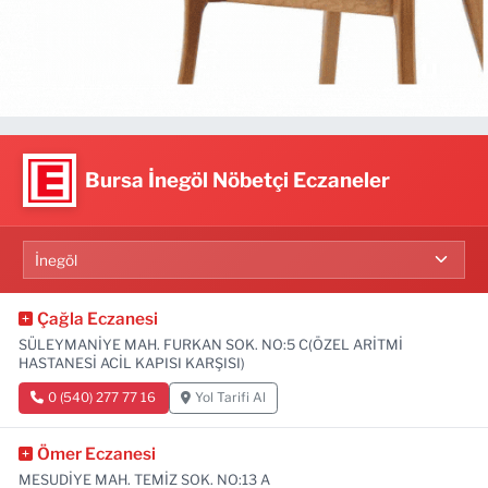
Bursa İnegöl Nöbetçi Eczaneler
Çağla Eczanesi
SÜLEYMANİYE MAH. FURKAN SOK. NO:5 C(ÖZEL ARİTMİ
HASTANESİ ACİL KAPISI KARŞISI)
0 (540) 277 77 16
Yol Tarifi Al
Ömer Eczanesi
MESUDİYE MAH. TEMİZ SOK. NO:13 A