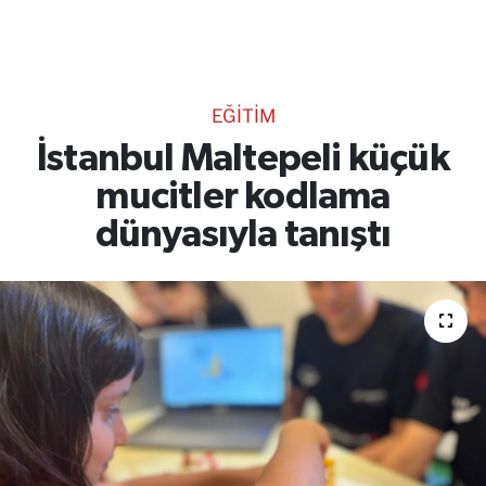
TEKNOLOJİ
CANLI DİNLE
EĞİTİM
RESMİ İLANLAR
İstanbul Maltepeli küçük
mucitler kodlama
Gencsesfm Canlı Dinle
dünyasıyla tanıştı