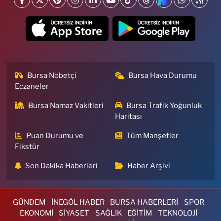
Bursa Nöbetçi
Bursa Hava Durumu
Eczaneler
Bursa Namaz Vakitleri
Bursa Trafik Yoğunluk
Haritası
Puan Durumu ve
Tüm Manşetler
Fikstür
Son Dakika Haberleri
Haber Arşivi
GÜNDEM
İNEGÖL HABER
BURSA HABERLERİ
SPOR
EKONOMİ
SİYASET
SAĞLIK
EĞİTİM
TEKNOLOJİ