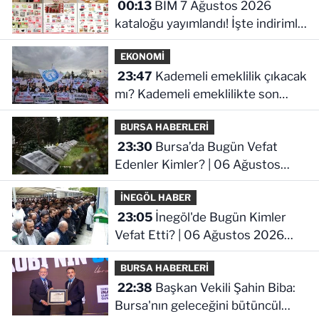
00:13
BİM 7 Ağustos 2026
kataloğu yayımlandı! İşte indirimli
ürünler ve fiyatları
EKONOMİ
23:47
Kademeli emeklilik çıkacak
mı? Kademeli emeklilikte son
durum ne!
BURSA HABERLERİ
23:30
Bursa’da Bugün Vefat
Edenler Kimler? | 06 Ağustos
2026 Perşembe
İNEGÖL HABER
23:05
İnegöl'de Bugün Kimler
Vefat Etti? | 06 Ağustos 2026
Perşembe
BURSA HABERLERİ
22:38
Başkan Vekili Şahin Biba:
Bursa'nın geleceğini bütüncül