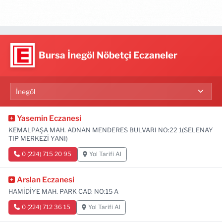
Bursa İnegöl Nöbetçi Eczaneler
Yasemin Eczanesi
KEMALPAŞA MAH. ADNAN MENDERES BULVARI NO:22 1(SELENAY
TIP MERKEZİ YANI)
0 (224) 715 20 95
Yol Tarifi Al
Arslan Eczanesi
HAMİDİYE MAH. PARK CAD. NO:15 A
0 (224) 712 36 15
Yol Tarifi Al