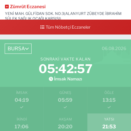
Zümrüt Eczanesi
YENİ MAH. GÜLFİDAN SOK. NO:3(ALANYURT ZÜBEYDE İBRAHİM
SÜLEK SAĞLIK OCAĞI KARŞISI)
Tüm Nöbetçi Eczaneler
0 (531) 239 44 04
Yol Tarifi Al
BURSA
06.08.2026
SONRAKI VAKTE KALAN
05:42:56
İmsak Namazı
İMSAK
GÜNEŞ
ÖĞLE
04:19
05:59
13:15
İKINDI
AKŞAM
YATSI
17:06
20:20
21:53