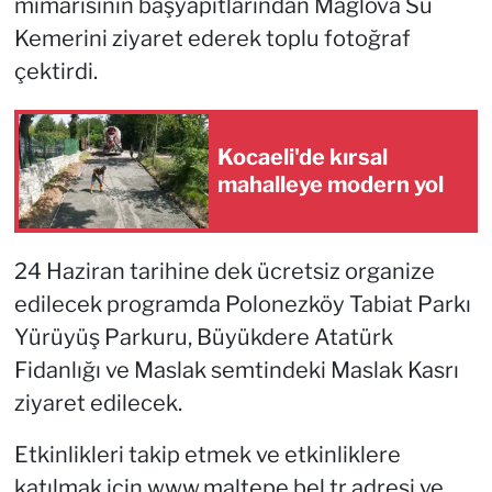
mimarisinin başyapıtlarından Mağlova Su
Kemerini ziyaret ederek toplu fotoğraf
çektirdi.
Kocaeli'de kırsal
mahalleye modern yol
24 Haziran tarihine dek ücretsiz organize
edilecek programda Polonezköy Tabiat Parkı
Yürüyüş Parkuru, Büyükdere Atatürk
Fidanlığı ve Maslak semtindeki Maslak Kasrı
ziyaret edilecek.
Etkinlikleri takip etmek ve etkinliklere
katılmak için www.maltepe.bel.tr adresi ve