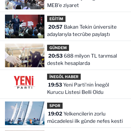
MEB'e ziyaret
EĞİTİM
20:57
Bakan Tekin üniversite
adaylarıyla tecrübe paylaştı
GÜNDEM
20:53
688 milyon TL tarımsal
destek hesaplarda
İNEGÖL HABER
19:53
Yeni Parti'nin İnegöl
Kurucu Listesi Belli Oldu
SPOR
19:02
Yelkencilerin zorlu
mücadelesi ilk günde nefes kesti