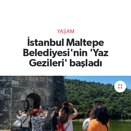
TEKNOLOJİ
CANLI DİNLE
YAŞAM
RESMİ İLANLAR
İstanbul Maltepe
Belediyesi'nin 'Yaz
Gencsesfm Canlı Dinle
Gezileri' başladı