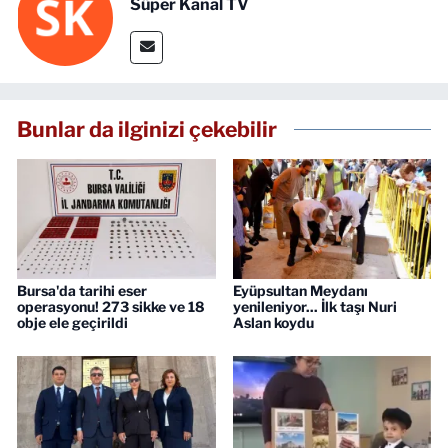
Süper Kanal TV
Bunlar da ilginizi çekebilir
Bursa'da tarihi eser
Eyüpsultan Meydanı
operasyonu! 273 sikke ve 18
yenileniyor... İlk taşı Nuri
obje ele geçirildi
Aslan koydu