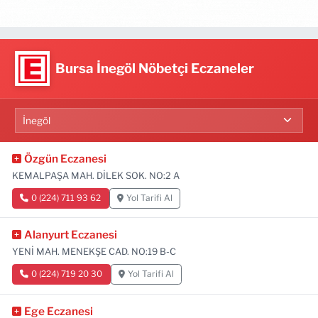
Bursa İnegöl Nöbetçi Eczaneler
Özgün Eczanesi
KEMALPAŞA MAH. DİLEK SOK. NO:2 A
0 (224) 711 93 62
Yol Tarifi Al
Alanyurt Eczanesi
YENİ MAH. MENEKŞE CAD. NO:19 B-C
0 (224) 719 20 30
Yol Tarifi Al
Ege Eczanesi