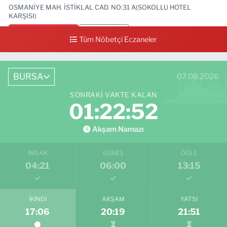
OSMANİYE MAH. İSTİKLAL CAD. NO:31 A(SOKOLLU HOTEL
KARŞISI)
0 (224) 712 33 73
Yol Tarifi Al
Tüm Nöbetçi Eczaneler
BURSA
07.08.2026
SONRAKI VAKTE KALAN
01:22:50
Akşam Namazı
İMSAK
GÜNEŞ
ÖĞLE
04:21
06:00
13:15
İKINDI
AKŞAM
YATSI
17:06
20:19
21:51