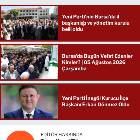
Yeni Parti’nin Bursa’da il
başkanlığı ve yönetim kurulu
belli oldu
Bursa’da Bugün Vefat Edenler
Kimler? | 05 Ağustos 2026
Çarşamba
Yeni Parti İnegöl Kurucu İlçe
Başkanı Erkan Dönmez Oldu
EDITÖR HAKKINDA