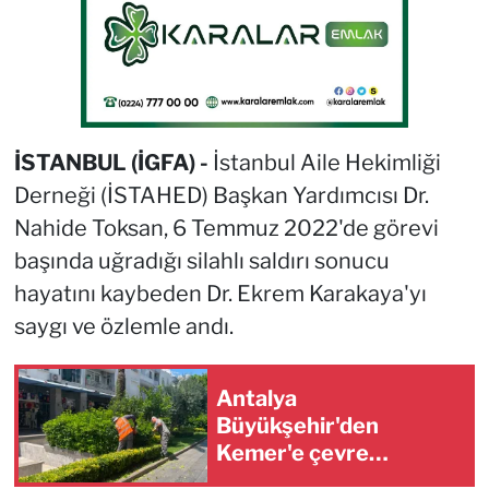
İSTANBUL (İGFA) -
İstanbul Aile Hekimliği
Derneği (İSTAHED) Başkan Yardımcısı Dr.
Nahide Toksan, 6 Temmuz 2022'de görevi
başında uğradığı silahlı saldırı sonucu
hayatını kaybeden Dr. Ekrem Karakaya'yı
saygı ve özlemle andı.
Antalya
Büyükşehir'den
Kemer'e çevre
düzenleme