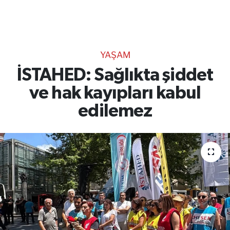
TEKNOLOJİ
CANLI DİNLE
YAŞAM
RESMİ İLANLAR
İSTAHED: Sağlıkta şiddet
ve hak kayıpları kabul
Gencsesfm Canlı Dinle
edilemez