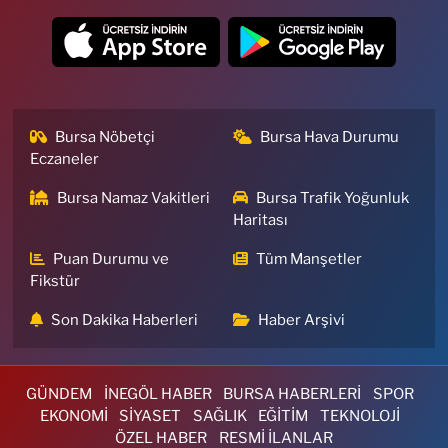
Bursa Nöbetçi
Bursa Hava Durumu
Eczaneler
Bursa Namaz Vakitleri
Bursa Trafik Yoğunluk
Haritası
Puan Durumu ve
Tüm Manşetler
Fikstür
Son Dakika Haberleri
Haber Arşivi
GÜNDEM
İNEGÖL HABER
BURSA HABERLERİ
SPOR
EKONOMİ
SİYASET
SAĞLIK
EĞİTİM
TEKNOLOJİ
ÖZEL HABER
RESMİ İLANLAR