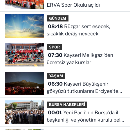
ERVA Spor Okulu açıldı
GÜNDEM
08:48
Rüzgar sert esecek,
sıcaklık değişmeyecek
SPOR
07:30
Kayseri Melikgazi'den
ücretsiz yaz kursları
YAŞAM
06:30
Kayseri Büyükşehir
gökyüzü tutkunlarını Erciyes'te
buluşturacak
BURSA HABERLERİ
00:01
Yeni Parti’nin Bursa’da il
başkanlığı ve yönetim kurulu belli
oldu