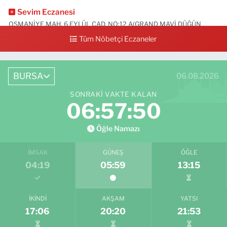
Sevim Eczanesi
OSMANİYE MAH. 6 EYLÜL CAD. NO:12 A(GRAND MAVİ DÜĞÜN
SALONU ALTI)
Tüm Nöbetçi Eczaneler
0 (552) 829 22 16
Yol Tarifi Al
BURSA
06.08.2026
SONRAKI VAKTE KALAN
06:57:49
Öğle Namazı
İMSAK
GÜNEŞ
ÖĞLE
04:19
05:59
13:15
İKINDI
AKŞAM
YATSI
17:06
20:20
21:53