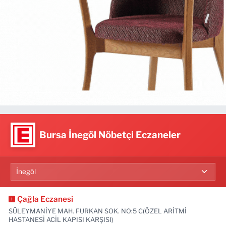
Bursa İnegöl Nöbetçi Eczaneler
Çağla Eczanesi
SÜLEYMANİYE MAH. FURKAN SOK. NO:5 C(ÖZEL ARİTMİ
HASTANESİ ACİL KAPISI KARŞISI)