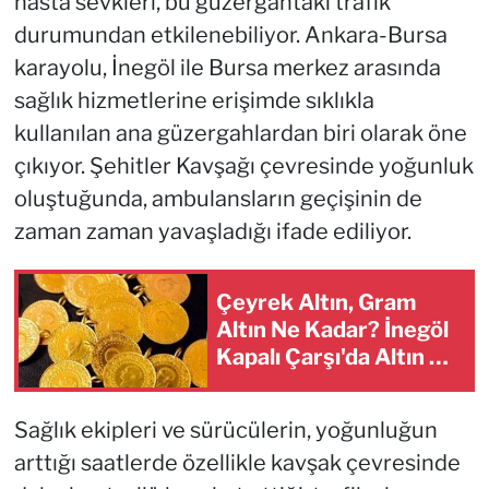
hasta sevkleri, bu güzergahtaki trafik
durumundan etkilenebiliyor. Ankara-Bursa
karayolu, İnegöl ile Bursa merkez arasında
sağlık hizmetlerine erişimde sıklıkla
kullanılan ana güzergahlardan biri olarak öne
çıkıyor. Şehitler Kavşağı çevresinde yoğunluk
oluştuğunda, ambulansların geçişinin de
zaman zaman yavaşladığı ifade ediliyor.
Çeyrek Altın, Gram
Altın Ne Kadar? İnegöl
Kapalı Çarşı'da Altın Ne
Kadar?
Sağlık ekipleri ve sürücülerin, yoğunluğun
arttığı saatlerde özellikle kavşak çevresinde