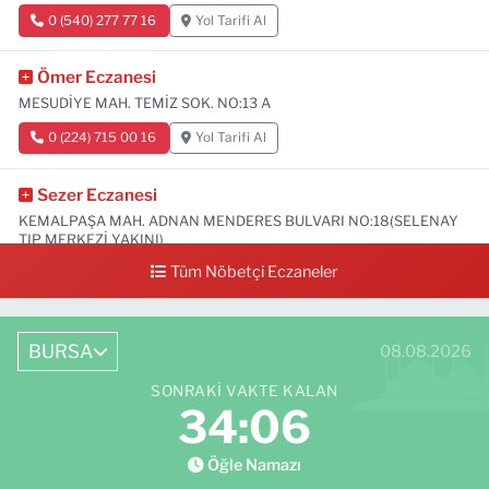
0 (540) 277 77 16
Yol Tarifi Al
Ömer Eczanesi
MESUDİYE MAH. TEMİZ SOK. NO:13 A
0 (224) 715 00 16
Yol Tarifi Al
Sezer Eczanesi
KEMALPAŞA MAH. ADNAN MENDERES BULVARI NO:18(SELENAY
TIP MERKEZİ YAKINI)
Tüm Nöbetçi Eczaneler
0 (224) 711 64 49
Yol Tarifi Al
BURSA
08.08.2026
SONRAKI VAKTE KALAN
34:05
Öğle Namazı