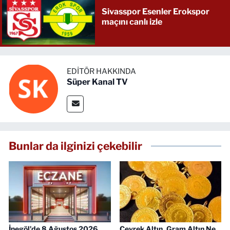
Sivasspor Esenler Erokspor
maçını canlı izle
EDITÖR HAKKINDA
Süper Kanal TV
Bunlar da ilginizi çekebilir
İnegöl'de 8 Ağustos 2026
Çeyrek Altın, Gram Altın Ne