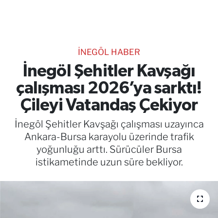
TEKNOLOJİ
CANLI DİNLE
İNEGÖL HABER
RESMİ İLANLAR
İnegöl Şehitler Kavşağı
çalışması 2026’ya sarktı!
Gencsesfm Canlı Dinle
Çileyi Vatandaş Çekiyor
İnegöl Şehitler Kavşağı çalışması uzayınca
Ankara-Bursa karayolu üzerinde trafik
yoğunluğu arttı. Sürücüler Bursa
istikametinde uzun süre bekliyor.