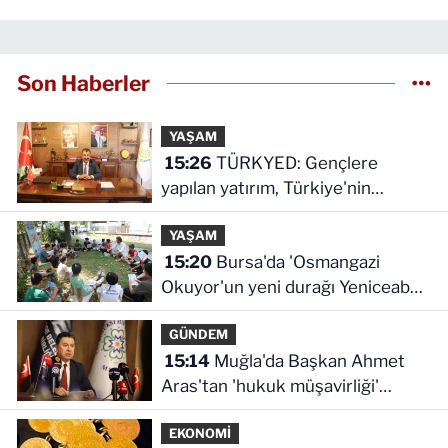
Son Haberler
YAŞAM
15:26
TÜRKYED: Gençlere
yapılan yatırım, Türkiye'nin
geleceğine yatırımdır
YAŞAM
15:20
Bursa'da 'Osmangazi
Okuyor'un yeni durağı Yeniceabat
oldu
GÜNDEM
15:14
Muğla'da Başkan Ahmet
Aras'tan 'hukuk müşavirliği'
açıklaması
EKONOMİ