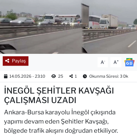
Paylaş
-
+
A
A
14.05.2026 - 23:10
25
1
Okunma Süresi: 3 Dk
İNEGÖL ŞEHİTLER KAVŞAĞI
ÇALIŞMASI UZADI
Ankara-Bursa karayolu İnegöl çıkışında
yapımı devam eden Şehitler Kavşağı,
bölgede trafik akışını doğrudan etkiliyor.