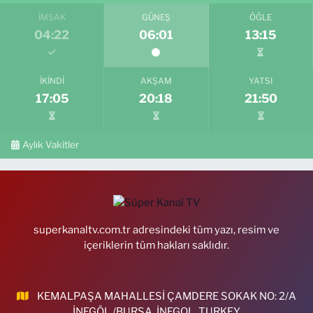
İMSAK
GÜNEŞ
ÖĞLE
04:22
06:01
13:15
İKINDI
AKŞAM
YATSI
17:05
20:18
21:50
Aylık Vakitler
superkanaltv.com.tr adresindeki tüm yazı, resim ve
içeriklerin tüm hakları saklıdır.
KEMALPAŞA MAHALLESİ ÇAMDERE SOKAK NO: 2/A
İNEGÖL /BURSA, İNEGOL, TURKEY