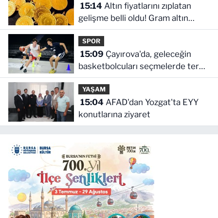
15:14
Altın fiyatlarını zıplatan
gelişme belli oldu! Gram altın
yeniden fırladı
SPOR
15:09
Çayırova'da, geleceğin
basketbolcuları seçmelerde ter
döktü
YAŞAM
15:04
AFAD'dan Yozgat'ta EYY
konutlarına ziyaret