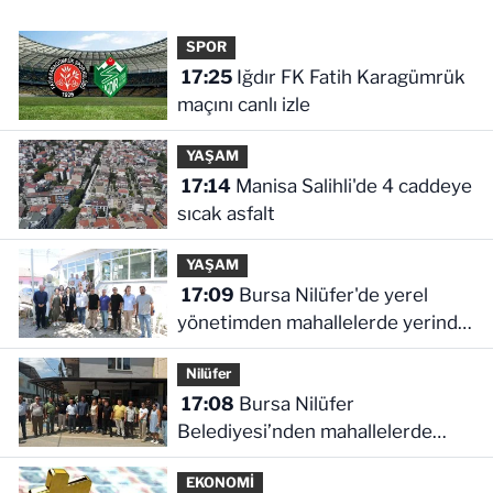
SPOR
17:25
Iğdır FK Fatih Karagümrük
maçını canlı izle
YAŞAM
17:14
Manisa Salihli'de 4 caddeye
sıcak asfalt
YAŞAM
17:09
Bursa Nilüfer'de yerel
yönetimden mahallelerde yerinde
inceleme
Nilüfer
17:08
Bursa Nilüfer
Belediyesi’nden mahallelerde
yerinde inceleme
EKONOMİ