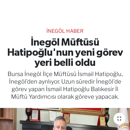
TEKNOLOJİ
CANLI DİNLE
İNEGÖL HABER
RESMİ İLANLAR
İnegöl Müftüsü
Hatipoğlu'nun yeni görev
Gencsesfm Canlı Dinle
yeri belli oldu
Bursa İnegöl İlçe Müftüsü İsmail Hatipoğlu,
İnegöl’den ayrılıyor. Uzun süredir İnegöl'de
görev yapan İsmail Hatipoğlu Balıkesir İl
Müftü Yardımcısı olarak göreve yapacak.