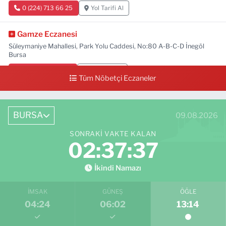
0 (224) 713 66 25
Yol Tarifi Al
Gamze Eczanesi
Süleymaniye Mahallesi, Park Yolu Caddesi, No:80 A-B-C-D İnegöl
Bursa
0 (224) 713 01 91
Yol Tarifi Al
Tüm Nöbetçi Eczaneler
BURSA
09.08.2026
SONRAKI VAKTE KALAN
02:37:36
İkindi Namazı
İMSAK
GÜNEŞ
ÖĞLE
04:24
06:02
13:14