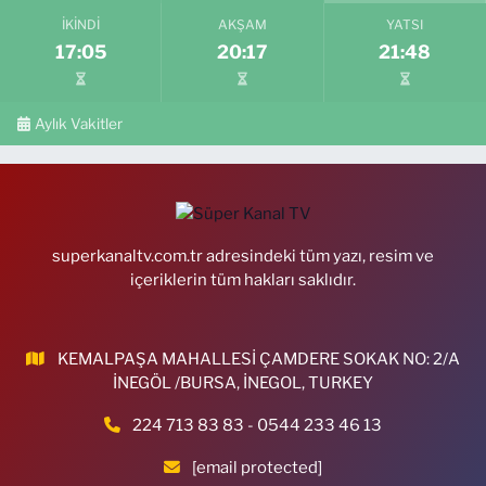
İKINDI
AKŞAM
YATSI
17:05
20:17
21:48
Aylık Vakitler
superkanaltv.com.tr adresindeki tüm yazı, resim ve
içeriklerin tüm hakları saklıdır.
KEMALPAŞA MAHALLESİ ÇAMDERE SOKAK NO: 2/A
İNEGÖL /BURSA, İNEGOL, TURKEY
224 713 83 83 - 0544 233 46 13
[email protected]