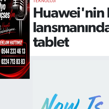
TEKNOLOJİ
Huawei'nin B
TEKNOLOJİ
CANLI DİNLE
lansmanında
RESMİ İLANLAR
tablet
Gencsesfm Canlı Dinle