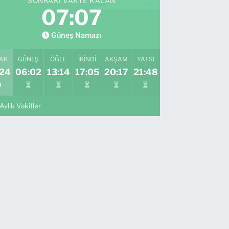
SONRAKI VAKTE KALAN
07:06
Güneş Namazı
AK
GÜNEŞ
ÖĞLE
İKINDI
AKŞAM
YATSI
:24
06:02
13:14
17:05
20:17
21:48
Aylık Vakitler