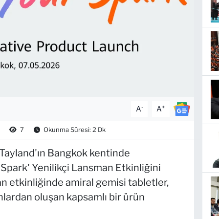
-
+
A
A
7
Okunma Süresi: 2 Dk
 Tayland'ın Bangkok kentinde
park' Yenilikçi Lansman Etkinliğini
 etkinliğinde amiral gemisi tabletler,
efonlardan oluşan kapsamlı bir ürün