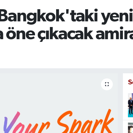
angkok'taki yenil
 öne çıkacak amira
S