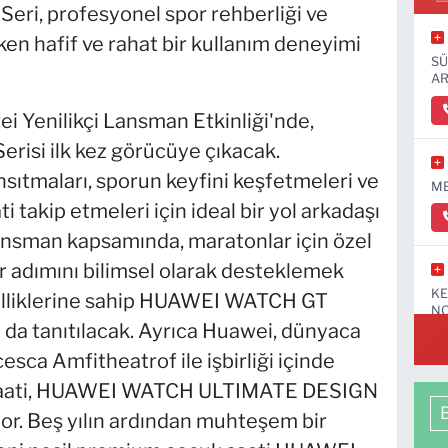
. Seri, profesyonel spor rehberliği ve
rken hafif ve rahat bir kullanım deneyimi
SÜ
AR
 Yenilikçi Lansman Etkinliği'nde,
isi ilk kez görücüye çıkacak.
yansıtmaları, sporun keyfini keşfetmeleri ve
ME
 takip etmeleri için ideal bir yol arkadaşı
lansman kapsamında, maratonlar için özel
r adımını bilimsel olarak desteklemek
KE
özelliklerine sahip HUAWEI WATCH GT
NO
da tanıtılacak. Ayrıca Huawei, dünyaca
sca Amfitheatrof ile işbirliği içinde
llı saati, HUAWEI WATCH ULTIMATE DESIGN
yor. Beş yılın ardından muhteşem bir