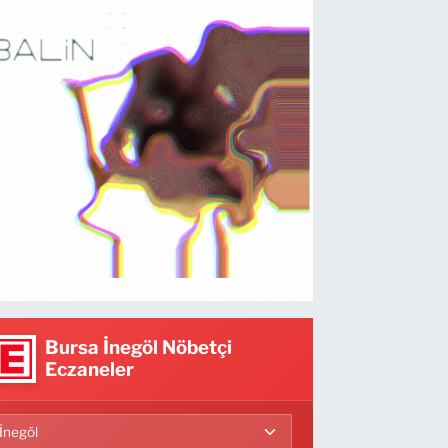
Bursa İnegöl Nöbetçi
Eczaneler