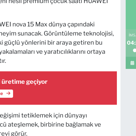
yeni nesil premium çocuk saati HUAWEI
AWEI nova 15 Max dünya çapındaki
eneyim sunacak. Görüntüleme teknolojisi,
İMS
ki güçlü yönlerini bir araya getiren bu
04
yakalamaları ve yaratıcılıklarını ortaya
ır.
al üretime geçiyor
le
eğişimi tetiklemek için dünyayı
gücü ateşlemek, birbirine bağlamak ve
evi görür.