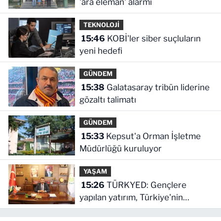
'ara eleman' alarmı
TEKNOLOJİ
15:46
KOBİ'ler siber suçluların
yeni hedefi
GÜNDEM
15:38
Galatasaray tribün liderine
gözaltı talimatı
GÜNDEM
15:33
Kepsut'a Orman İşletme
Müdürlüğü kuruluyor
YAŞAM
15:26
TÜRKYED: Gençlere
yapılan yatırım, Türkiye'nin
geleceğine yatırımdır