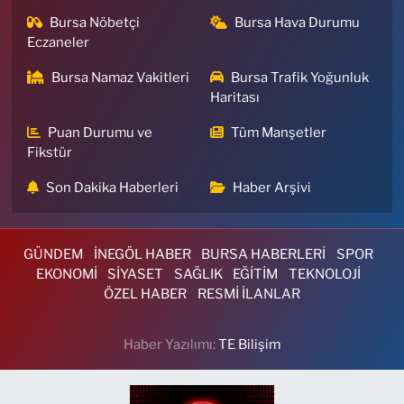
Bursa Nöbetçi
Bursa Hava Durumu
Eczaneler
Bursa Namaz Vakitleri
Bursa Trafik Yoğunluk
Haritası
Puan Durumu ve
Tüm Manşetler
Fikstür
Son Dakika Haberleri
Haber Arşivi
GÜNDEM
İNEGÖL HABER
BURSA HABERLERİ
SPOR
EKONOMİ
SİYASET
SAĞLIK
EĞİTİM
TEKNOLOJİ
ÖZEL HABER
RESMİ İLANLAR
Haber Yazılımı:
TE Bilişim