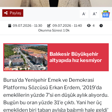
Paylaş
-
+
A
A
09.07.2026 - 11:30
09.07.2026 - 11:40
4
Okunma Süresi: 1 Dk
Balıkesir Büyükşehir
altyapıda hız kesmiyor
Bursa'da Yenişehir Emek ve Demokrasi
Platformu Sözcüsü Erkan Erdem, '2019'da
emeklilerin yüzde 7'si en düşük aylık alıyordu.
Bugün bu oran yüzde 31'e çıktı. Yani her üç
emekliden biri taban aylığa bağımlı hale geldi'