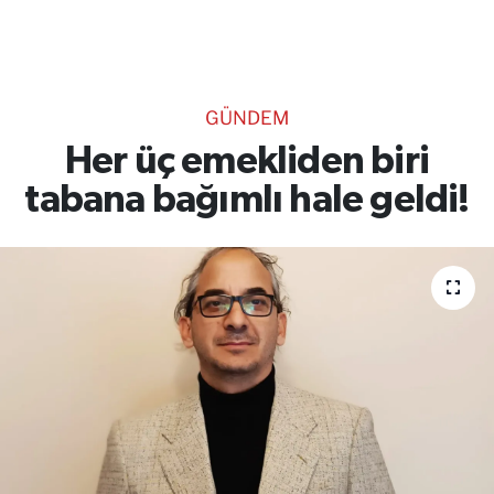
TEKNOLOJİ
CANLI DİNLE
GÜNDEM
RESMİ İLANLAR
Her üç emekliden biri
tabana bağımlı hale geldi!
Gencsesfm Canlı Dinle