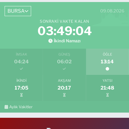
BURSA
09.08.2026
SONRAKI VAKTE KALAN
03:49:03
İkindi Namazı
İMSAK
GÜNEŞ
ÖĞLE
04:24
06:02
13:14
İKINDI
AKŞAM
YATSI
17:05
20:17
21:48
Aylık Vakitler