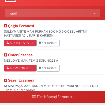
Çağla Eczanesi
SÜLEYMANİYE MAH. FURKAN SOK. NO:5 C(ÖZEL ARİTMİ
HASTANESİ ACİL KAPISI KARŞISI)
0 (540) 277 77 16
Yol Tarifi Al
Ömer Eczanesi
MESUDİYE MAH. TEMİZ SOK. NO:13 A
0 (224) 715 00 16
Yol Tarifi Al
Sezer Eczanesi
KEMALPAŞA MAH. ADNAN MENDERES BULVARI NO:18(SELENAY
TIP MERKEZİ YAKINI)
Tüm Nöbetçi Eczaneler
0 (224) 711 64 49
Yol Tarifi Al