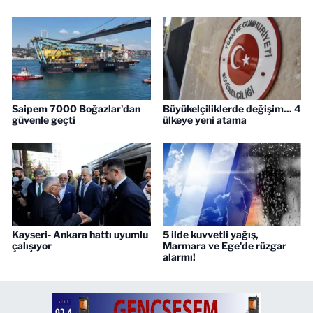
Saipem 7000 Boğazlar'dan
Büyükelçiliklerde değişim... 4
güvenle geçti
ülkeye yeni atama
Kayseri- Ankara hattı uyumlu
5 ilde kuvvetli yağış,
çalışıyor
Marmara ve Ege'de rüzgar
alarmı!