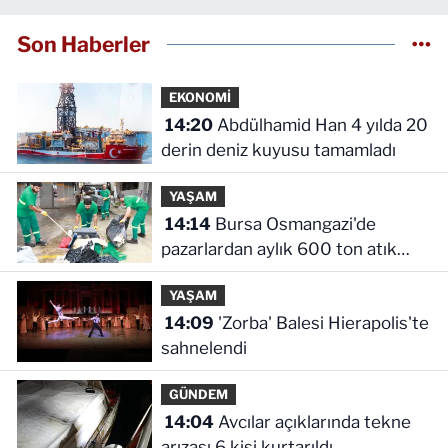
Son Haberler
EKONOMİ
14:20
Abdülhamid Han 4 yılda 20
derin deniz kuyusu tamamladı
YAŞAM
14:14
Bursa Osmangazi'de
pazarlardan aylık 600 ton atık
toplanıyor
YAŞAM
14:09
'Zorba' Balesi Hierapolis'te
sahnelendi
GÜNDEM
14:04
Avcılar açıklarında tekne
arızası 6 kişi kurtarıldı