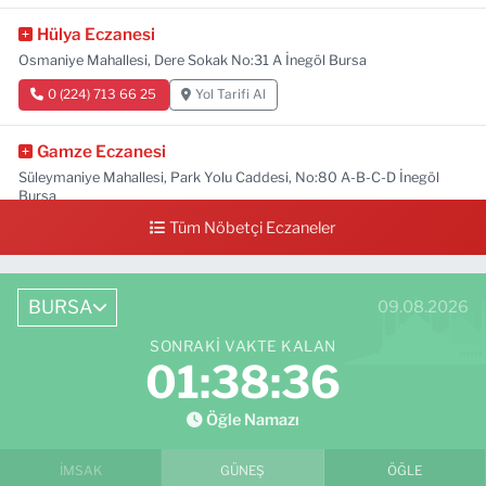
Hülya Eczanesi
Osmaniye Mahallesi, Dere Sokak No:31 A İnegöl Bursa
0 (224) 713 66 25
Yol Tarifi Al
Gamze Eczanesi
Süleymaniye Mahallesi, Park Yolu Caddesi, No:80 A-B-C-D İnegöl
Bursa
Tüm Nöbetçi Eczaneler
0 (224) 713 01 91
Yol Tarifi Al
BURSA
09.08.2026
SONRAKI VAKTE KALAN
01:38:35
Öğle Namazı
İMSAK
GÜNEŞ
ÖĞLE