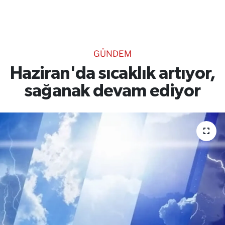
TEKNOLOJİ
CANLI DİNLE
GÜNDEM
RESMİ İLANLAR
Haziran'da sıcaklık artıyor,
sağanak devam ediyor
Gencsesfm Canlı Dinle