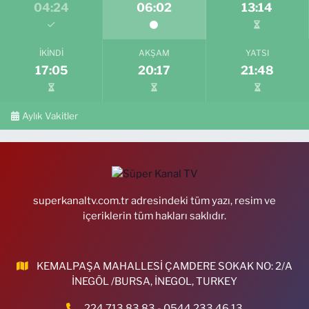
04:24
06:02
13:14
İKINDI
AKŞAM
YATSI
17:05
20:17
21:48
Aylık Vakitler
superkanaltv.com.tr adresindeki tüm yazı, resim ve
içeriklerin tüm hakları saklıdır.
KEMALPAŞA MAHALLESİ ÇAMDERE SOKAK NO: 2/A
İNEGÖL /BURSA, İNEGOL, TURKEY
224 713 83 83 - 0544 233 46 13