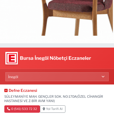
Bursa İnegöl Nöbetçi Eczaneler
Defne Eczanesi
SÜLEYMANİYE MAH. GENÇLER SOK. NO:17DA(ÖZEL CİHANGİR
HASTANESİ VE Z-BİR AVM YANI)
0 (541) 533 72 32
Yol Tarifi Al