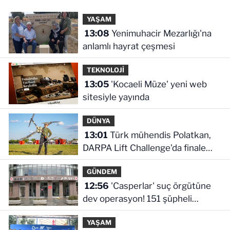
YAŞAM
13:08
Yenimuhacir Mezarlığı'na
anlamlı hayrat çeşmesi
TEKNOLOJİ
13:05
'Kocaeli Müze' yeni web
sitesiyle yayında
DÜNYA
13:01
Türk mühendis Polatkan,
DARPA Lift Challenge'da finale
kaldı
GÜNDEM
12:56
'Casperlar' suç örgütüne
dev operasyon! 151 şüpheli
hakkında dava açıldı
YAŞAM