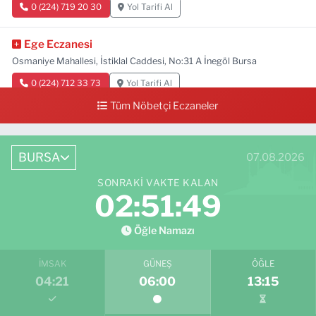
0 (224) 719 20 30
Yol Tarifi Al
Ege Eczanesi
Osmaniye Mahallesi, İstiklal Caddesi, No:31 A İnegöl Bursa
0 (224) 712 33 73
Yol Tarifi Al
Tüm Nöbetçi Eczaneler
BURSA
07.08.2026
SONRAKI VAKTE KALAN
02:51:48
Öğle Namazı
İMSAK
GÜNEŞ
ÖĞLE
04:21
06:00
13:15