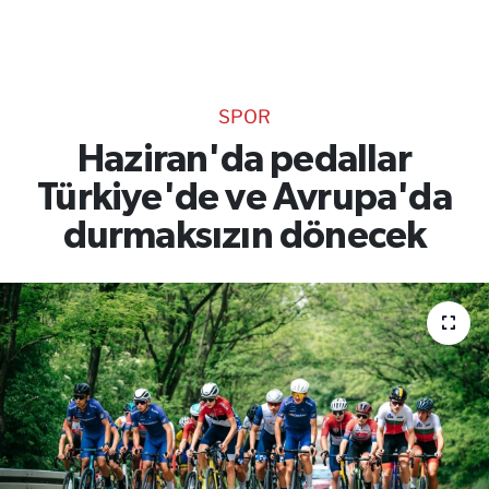
TEKNOLOJİ
CANLI DİNLE
SPOR
RESMİ İLANLAR
Haziran'da pedallar
Türkiye'de ve Avrupa'da
Gencsesfm Canlı Dinle
durmaksızın dönecek