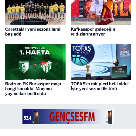
Carettalar yeni sezona hırslı
Kafkasspor geleceğin
başladı!
yıldızlarını arıyor
Bodrum FK Bursaspor maçı
TOFAŞ'ın rakipleri belli oldu!
hangi kanalda! Maçının
İşte yeni sezon fikstürü
yayıncıları belli oldu