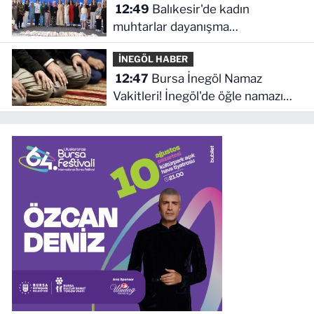
12:49
Balıkesir'de kadın
muhtarlar dayanışma
kahvaltısında
İNEGÖL HABER
12:47
Bursa İnegöl Namaz
Vakitleri! İnegöl'de öğle namazı
kaçta