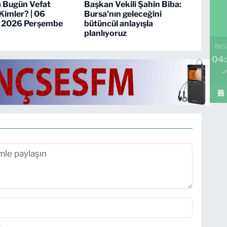
a Bugün Vefat
Başkan Vekili Şahin Biba:
Kimler? | 06
Bursa'nın geleceğini
 2026 Perşembe
bütüncül anlayışla
planlıyoruz
İMS
04