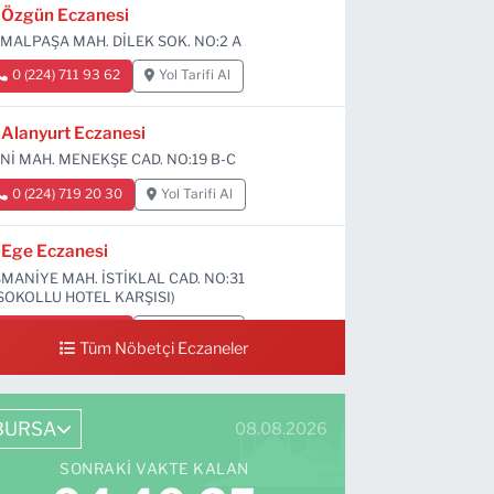
Özgün Eczanesi
MALPAŞA MAH. DİLEK SOK. NO:2 A
0 (224) 711 93 62
Yol Tarifi Al
Alanyurt Eczanesi
Nİ MAH. MENEKŞE CAD. NO:19 B-C
0 (224) 719 20 30
Yol Tarifi Al
Ege Eczanesi
MANİYE MAH. İSTİKLAL CAD. NO:31
SOKOLLU HOTEL KARŞISI)
0 (224) 712 33 73
Yol Tarifi Al
Tüm Nöbetçi Eczaneler
BURSA
08.08.2026
SONRAKI VAKTE KALAN