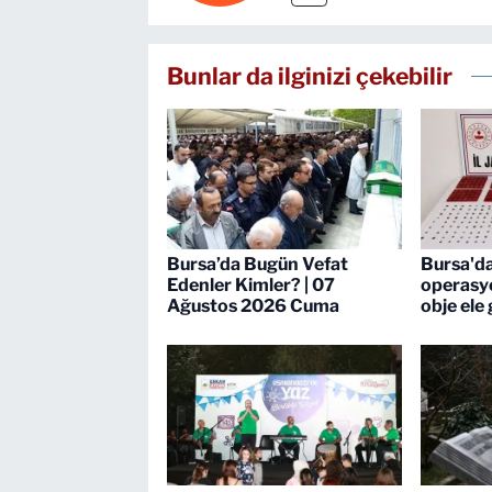
Bunlar da ilginizi çekebilir
Bursa’da Bugün Vefat
Bursa'da
Edenler Kimler? | 07
operasyo
Ağustos 2026 Cuma
obje ele 