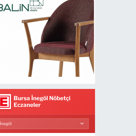
Bursa İnegöl Nöbetçi
Eczaneler