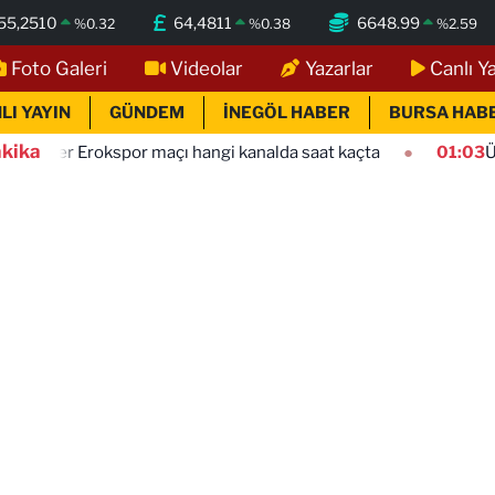
55,2510
64,4811
6648.99
%
0.32
%
0.38
%
2.59
Foto Galeri
Videolar
Yazarlar
Canlı Y
LI YAYIN
GÜNDEM
İNEGÖL HABER
BURSA HAB
kika
or maçı hangi kanalda saat kaçta
01:03
Ümraniyespor Mar