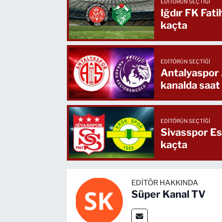
EDITÖRÜN SEÇTIĞI
Iğdır FK Fat
kaçta
EDITÖRÜN SEÇTIĞI
Antalyaspor
kanalda saat
EDITÖRÜN SEÇTIĞI
Sivasspor Es
kaçta
EDITÖR HAKKINDA
Süper Kanal TV