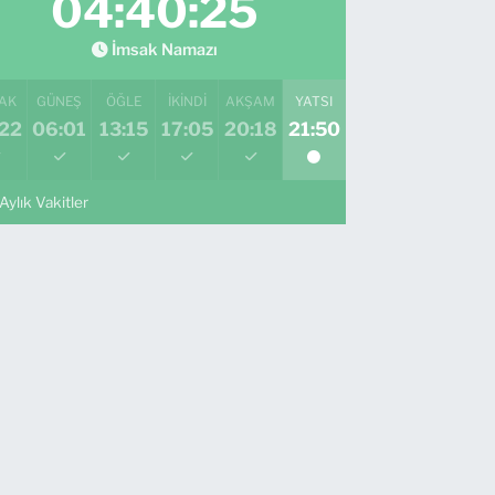
04:40:23
İmsak Namazı
AK
GÜNEŞ
ÖĞLE
İKINDI
AKŞAM
YATSI
:22
06:01
13:15
17:05
20:18
21:50
Aylık Vakitler