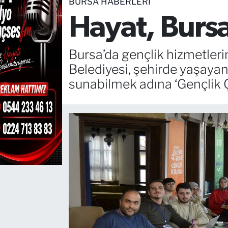
BURSA HABERLERİ
Hayat, Bursa
TEKNOLOJİ
CANLI DİNLE
Bursa’da gençlik hizmetlerin
Belediyesi, şehirde yaşayan ge
RESMİ İLANLAR
sunabilmek adına ‘Gençlik Ç
Gencsesfm Canlı Dinle