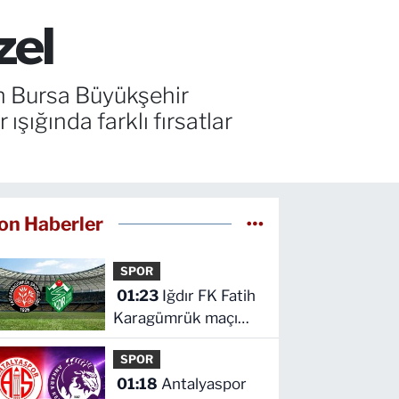
zel
an Bursa Büyükşehir
 ışığında farklı fırsatlar
on Haberler
SPOR
01:23
Iğdır FK Fatih
Karagümrük maçı
hangi kanalda saat
SPOR
kaçta
01:18
Antalyaspor