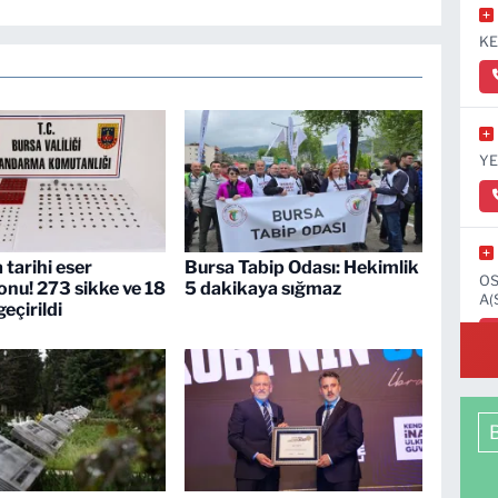
KE
YE
 tarihi eser
Bursa Tabip Odası: Hekimlik
OS
nu! 273 sikke ve 18
5 dakikaya sığmaz
A(
geçirildi