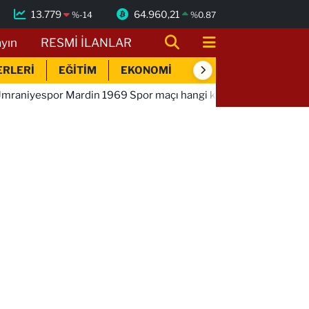
13.779
64.960,21
%
-14
%
0.87
ayın
RESMİ İLANLAR
ERLERİ
EĞİTİM
EKONOMİ
SİYASET
SPOR
din 1969 Spor maçı hangi kanalda saat kaçta!
01:01
Band