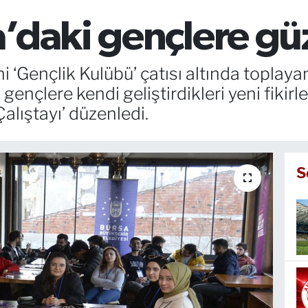
’daki gençlere gü
i ‘Gençlik Kulübü’ çatısı altında toplay
nçlere kendi geliştirdikleri yeni fikirler
alıştayı’ düzenledi.
S