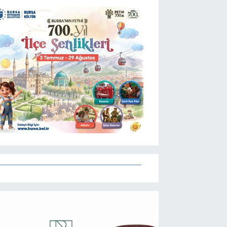
açıkladı! İşte maçların
başlama saati