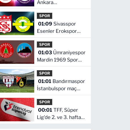
Ankara
Keçiörengücü maçı
SPOR
hangi kanalda saat
01:09
Sivasspor
kaçta
Esenler Erokspor
maçı hangi kanalda
SPOR
saat kaçta
01:03
Ümraniyespor
Mardin 1969 Spor
maçı hangi kanalda
SPOR
saat kaçta!
01:01
Bandırmaspor
İstanbulspor maç
hangi kanalda saat
SPOR
kaçta
00:01
TFF, Süper
Lig'de 2. ve 3. hafta
programlarını