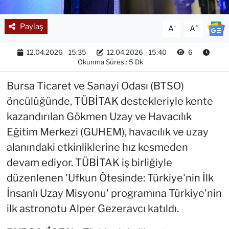
Paylaş
-
+
A
A
12.04.2026 - 15:35
12.04.2026 - 15:40
6
Okunma Süresi: 5 Dk
Bursa Ticaret ve Sanayi Odası (BTSO)
öncülüğünde, TÜBİTAK destekleriyle kente
kazandırılan Gökmen Uzay ve Havacılık
Eğitim Merkezi (GUHEM), havacılık ve uzay
alanındaki etkinliklerine hız kesmeden
devam ediyor. TÜBİTAK iş birliğiyle
düzenlenen 'Ufkun Ötesinde: Türkiye'nin İlk
İnsanlı Uzay Misyonu' programına Türkiye'nin
ilk astronotu Alper Gezeravcı katıldı.