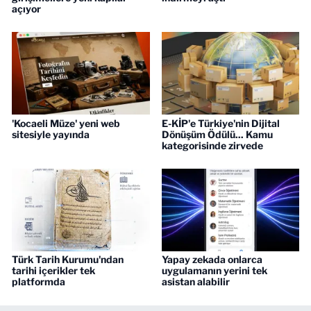
açıyor
'Kocaeli Müze' yeni web
E-KİP'e Türkiye'nin Dijital
sitesiyle yayında
Dönüşüm Ödülü... Kamu
kategorisinde zirvede
Türk Tarih Kurumu'ndan
Yapay zekada onlarca
tarihi içerikler tek
uygulamanın yerini tek
platformda
asistan alabilir