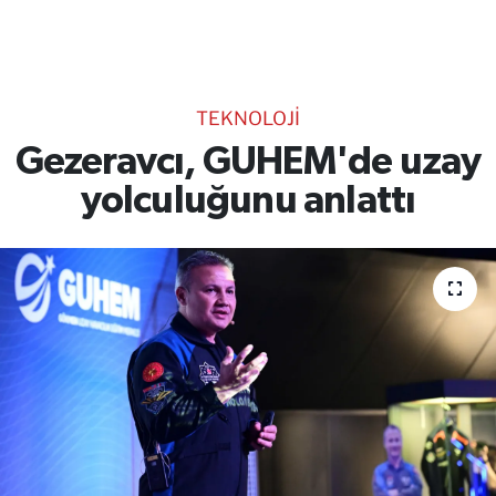
TEKNOLOJİ
CANLI DİNLE
TEKNOLOJİ
RESMİ İLANLAR
Gezeravcı, GUHEM'de uzay
yolculuğunu anlattı
Gencsesfm Canlı Dinle