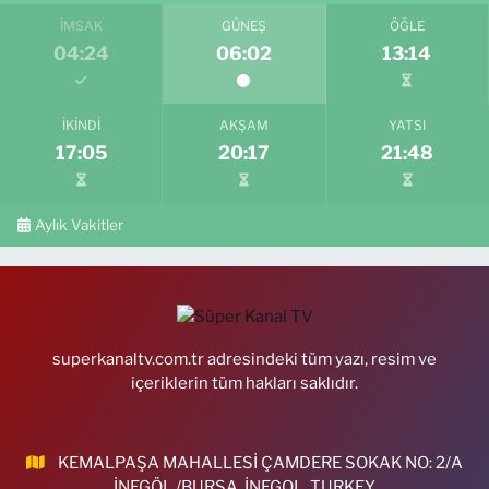
İMSAK
GÜNEŞ
ÖĞLE
04:24
06:02
13:14
İKINDI
AKŞAM
YATSI
17:05
20:17
21:48
Aylık Vakitler
superkanaltv.com.tr adresindeki tüm yazı, resim ve
içeriklerin tüm hakları saklıdır.
KEMALPAŞA MAHALLESİ ÇAMDERE SOKAK NO: 2/A
İNEGÖL /BURSA, İNEGOL, TURKEY