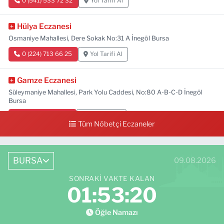
0 (541) 533 72 32
Yol Tarifi Al
Hülya Eczanesi
Osmaniye Mahallesi, Dere Sokak No:31 A İnegöl Bursa
0 (224) 713 66 25
Yol Tarifi Al
Gamze Eczanesi
Süleymaniye Mahallesi, Park Yolu Caddesi, No:80 A-B-C-D İnegöl
Bursa
0 (224) 713 01 91
Yol Tarifi Al
Tüm Nöbetçi Eczaneler
BURSA
09.08.2026
SONRAKI VAKTE KALAN
01:53:19
Öğle Namazı