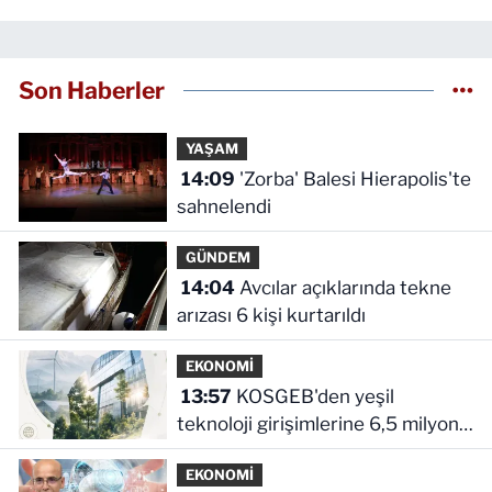
Son Haberler
YAŞAM
14:09
'Zorba' Balesi Hierapolis'te
sahnelendi
GÜNDEM
14:04
Avcılar açıklarında tekne
arızası 6 kişi kurtarıldı
EKONOMİ
13:57
KOSGEB'den yeşil
teknoloji girişimlerine 6,5 milyon
TL'ye kadar destek
EKONOMİ