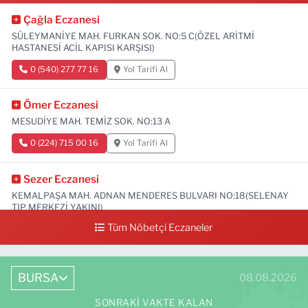
Çağla Eczanesi
SÜLEYMANİYE MAH. FURKAN SOK. NO:5 C(ÖZEL ARİTMİ
HASTANESİ ACİL KAPISI KARŞISI)
0 (540) 277 77 16
Yol Tarifi Al
Ömer Eczanesi
MESUDİYE MAH. TEMİZ SOK. NO:13 A
0 (224) 715 00 16
Yol Tarifi Al
Sezer Eczanesi
KEMALPAŞA MAH. ADNAN MENDERES BULVARI NO:18(SELENAY
TIP MERKEZİ YAKINI)
Tüm Nöbetçi Eczaneler
0 (224) 711 64 49
Yol Tarifi Al
BURSA
08.08.2026
SONRAKI VAKTE KALAN