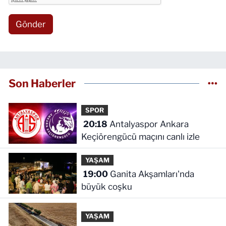
Gönder
Son Haberler
SPOR
20:18
Antalyaspor Ankara
Keçiörengücü maçını canlı izle
YAŞAM
19:00
Ganita Akşamları'nda
büyük coşku
YAŞAM