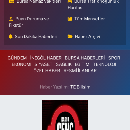
Bursa Namaz Vakitleri
Bursa Trafik Yoğunluk
Haritası
Puan Durumu ve
Tüm Manşetler
Fikstür
Son Dakika Haberleri
Haber Arşivi
GÜNDEM
İNEGÖL HABER
BURSA HABERLERİ
SPOR
EKONOMİ
SİYASET
SAĞLIK
EĞİTİM
TEKNOLOJİ
ÖZEL HABER
RESMİ İLANLAR
Haber Yazılımı:
TE Bilişim