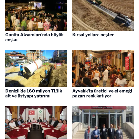
Ganita Akşamları'nda büyük
Kırsal yollara neşter
coşku
Denizli'de 160 milyon TL'lik
Ayvalık'ta üretici ve el emeği
alt ve üstyapı yatırımı
pazarı renk katıyor