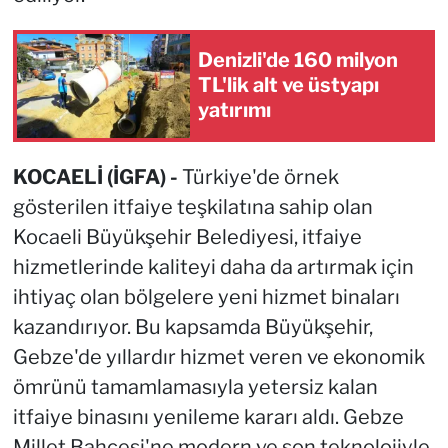
Denizli'de 160 milyon
TL'lik alt ve üstyapı
yatırımı
KOCAELİ (İGFA) -
Türkiye'de örnek
gösterilen itfaiye teşkilatına sahip olan
Kocaeli Büyükşehir Belediyesi, itfaiye
hizmetlerinde kaliteyi daha da artırmak için
ihtiyaç olan bölgelere yeni hizmet binaları
kazandırıyor. Bu kapsamda Büyükşehir,
Gebze'de yıllardır hizmet veren ve ekonomik
ömrünü tamamlamasıyla yetersiz kalan
itfaiye binasını yenileme kararı aldı. Gebze
Millet Bahçesi'ne modern ve son teknolojiyle