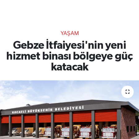
TEKNOLOJİ
CANLI DİNLE
YAŞAM
RESMİ İLANLAR
Gebze İtfaiyesi'nin yeni
hizmet binası bölgeye güç
Gencsesfm Canlı Dinle
katacak