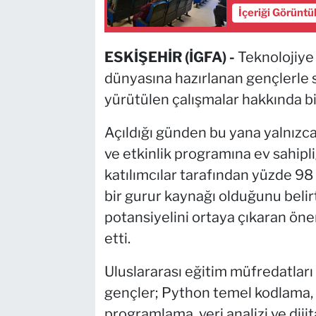
İçeriği Görüntü
ESKİŞEHİR (İGFA) -
Teknolojiye 
dünyasına hazırlanan gençlerle
yürütülen çalışmalar hakkında bil
Açıldığı günden bu yana yalnızca i
ve etkinlik programına ev sahipli
katılımcılar tarafından yüzde 
bir gurur kaynağı olduğunu beli
potansiyelini ortaya çıkaran önem
etti.
Uluslararası eğitim müfredatlar
gençler; Python temel kodlama,
programlama, veri analizi ve dij