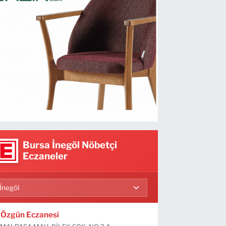
Bursa İnegöl Nöbetçi
Eczaneler
Özgün Eczanesi