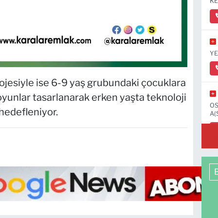
KE
YE
rojesiyle ise 6-9 yaş grubundaki çocuklara
l oyunlar tasarlanarak erken yaşta teknoloji
OS
hedefleniyor.
A(