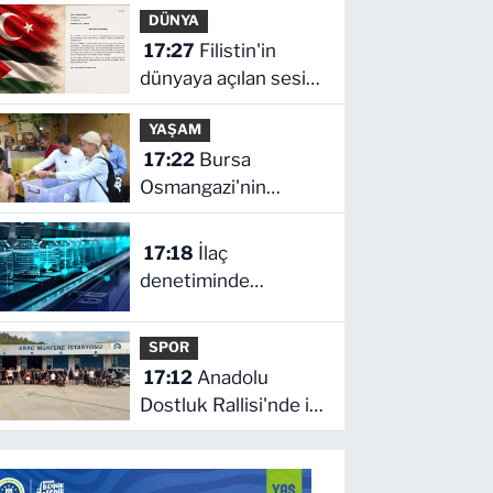
DÜNYA
istikrarın güçlendiği
17:27
Filistin'in
gelecek hedefliyoruz
dünyaya açılan sesi
olmaya devam
YAŞAM
edeceğiz
17:22
Bursa
Osmangazi'nin
nabzını Küplüpınar'da
tuttu
17:18
İlaç
denetiminde
uluslararası standart
dönemi
SPOR
17:12
Anadolu
Dostluk Rallisi'nde ilk
yarı tamamlandı