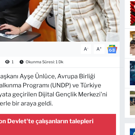
-
+
A
A
1
Okunma Süresi: 1 Dk
aşkanı Ayşe Ünlüce, Avrupa Birliği
 Kalkınma Programı (UNDP) ve Türkiye
ayata geçirilen Dijital Gençlik Merkezi'ni
rle bir araya geldi.
 Devlet'te çalışanların talepleri