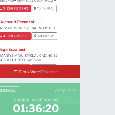
MALPAŞA MAH. DİLEK SOK. NO:2 A
0 (224) 711 93 62
Yol Tarifi Al
Alanyurt Eczanesi
Nİ MAH. MENEKŞE CAD. NO:19 B-C
0 (224) 719 20 30
Yol Tarifi Al
Ege Eczanesi
MANİYE MAH. İSTİKLAL CAD. NO:31
SOKOLLU HOTEL KARŞISI)
0 (224) 712 33 73
Yol Tarifi Al
Tüm Nöbetçi Eczaneler
BURSA
07.08.2026
SONRAKI VAKTE KALAN
01:36:19