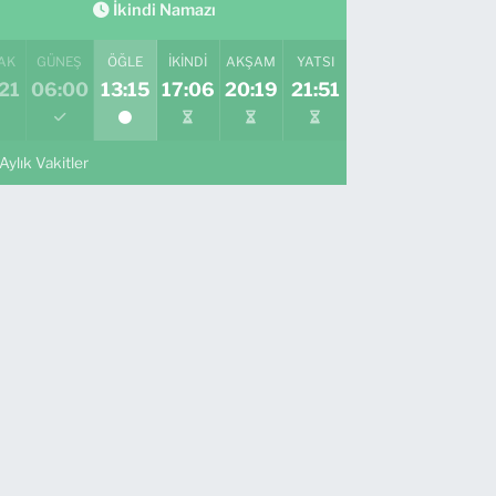
İkindi Namazı
AK
GÜNEŞ
ÖĞLE
İKINDI
AKŞAM
YATSI
21
06:00
13:15
17:06
20:19
21:51
Aylık Vakitler