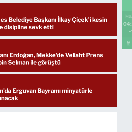
İMS
s Belediye Başkanı İlkay Çiçek'i kesin
04:
e disipline sevk etti
nı Erdoğan, Mekke'de Veliaht Prens
n Selman ile görüştü
ım'da Erguvan Bayramı minyatürle
ınacak