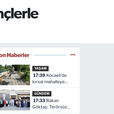
nçlerle
on Haberler
YAŞAM
17:39
Kocaeli'de
kırsal mahalleye
modern yol
GÜNDEM
17:33
Bakan
Göktaş: Terörsüz
Türkiye ile barışın ve