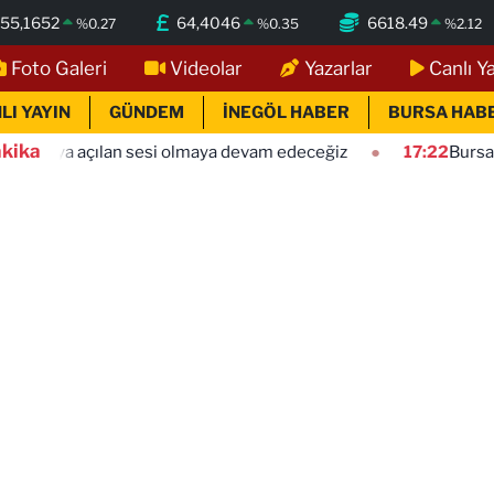
55,1652
64,4046
6618.49
%
0.27
%
0.35
%
2.12
Foto Galeri
Videolar
Yazarlar
Canlı Y
LI YAYIN
GÜNDEM
İNEGÖL HABER
BURSA HAB
kika
an sesi olmaya devam edeceğiz
17:22
Bursa Osmangazi'nin n