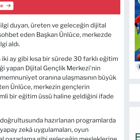
le
ilgi duyan, üreten ve geleceğin dijital
 sohbet eden Başkan Ünlüce, merkezde
gi aldı.
ki ay gibi kısa bir sürede 30 farklı eğitim
ği yapan Dijital Gençlik Merkezi'nin
98 memnuniyet oranına ulaşmasının büyük
rten Ünlüce, merkezin gençlerin
li bir eğitim üssü haline geldiğini ifade
ı doğrultusunda hazırlanan programlarda
 yapay zekâ uygulamaları, oyun
ital pazarlama gibi geleceğin mesleklerine