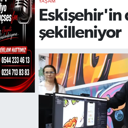
YAŞAM
Eskişehir'in 
TEKNOLOJİ
CANLI DİNLE
şekilleniyor
RESMİ İLANLAR
Gencsesfm Canlı Dinle