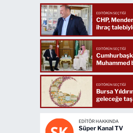
EDITÖRÜN SEÇTIĞI
CHP, Mendere
ihraç talebiyl
EDITÖRÜN SEÇTIĞI
Cumhurbaşka
Muhammed bi
EDITÖRÜN SEÇTIĞI
Bursa Yıldır
geleceğe taş
EDITÖR HAKKINDA
Süper Kanal TV