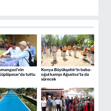
smangazi'nin
Konya Büyükşehir'in baba-
Küplüpınar'da tuttu
oğul kampı Ağustos'ta da
sürecek