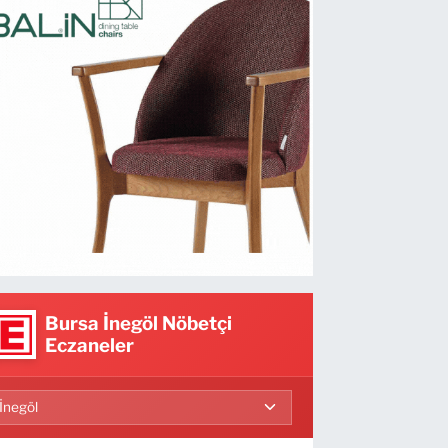
Bursa İnegöl Nöbetçi
Eczaneler