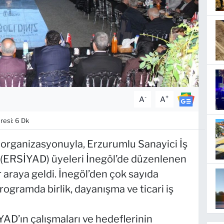
-
+
A
A
esi: 6 Dk
 organizasyonuyla, Erzurumlu Sanayici İş
i (ERSİYAD) üyeleri İnegöl’de düzenlenen
r araya geldi. İnegöl’den çok sayıda
programda birlik, dayanışma ve ticari iş
AD’ın çalışmaları ve hedeflerinin