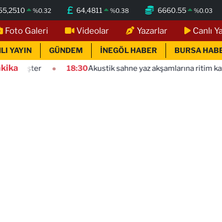
55,2510
64,4811
6660.55
%
0.32
%
0.38
%
0.03
Foto Galeri
Videolar
Yazarlar
Canlı Y
LI YAYIN
GÜNDEM
İNEGÖL HABER
BURSA HAB
kika
r
18:30
Akustik sahne yaz akşamlarına ritim katıyor