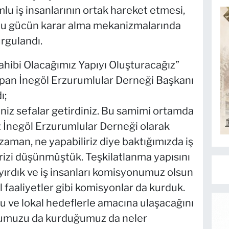
u iş insanlarının ortak hareket etmesi,
e bu gücün karar alma mekanizmalarında
urgulandı.
ahibi Olacağımız Yapıyı Oluşturacağız”
apan İnegöl Erzurumlular Derneği Başkanı
ı;
niz sefalar getirdiniz. Bu samimi ortamda
 İnegöl Erzurumlular Derneği olarak
man, ne yapabiliriz diye baktığımızda iş
lirizi düşünmüştük. Teşkilatlanma yapısını
yırdık ve iş insanları komisyonumuz olsun
 faaliyetler gibi komisyonlar da kurduk.
u ve lokal hedeflerle amacına ulaşacağını
numuzu da kurduğumuz da neler