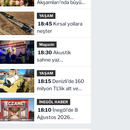
Akşamları'nda büyük
coşku
YAŞAM
18:45
Kırsal yollara
neşter
Magazin
18:30
Akustik
sahne yaz
akşamlarına ritim
YAŞAM
katıyor
18:15
Denizli'de 160
milyon TL'lik alt ve
üstyapı yatırımı
İNEGÖL HABER
18:10
İnegöl'de 8
Ağustos 2026
Cumartesi Nöbetçi