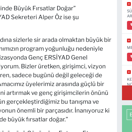
ğinde Büyük Fırsatlar Doğar”
SÜ
D Sekreteri Alper Öz ise şu
AR
a sizlerle sir arada olmaktan büyük bir
ımızın program yoğunluğu nedeniyle
ME
nizasyonda Genç ERSİYAD Genel
iyorum. Bizler üretken, girişimci, vizyon
etiren, sadece bugünü değil geleceği de
KE
 Amacımız üyelerimiz arasında güçlü bir
NO
rini artırmak ve genç girişimcilerin önünü
ün gerçekleştirdiğimiz bu tanışma ve
onun önemli bir parçasıdır. İnanıyoruz ki
de büyük fırsatlar doğar.”