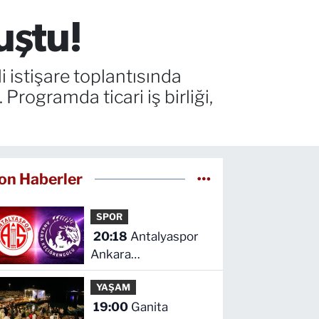
uştu!
 istişare toplantısında
 Programda ticari iş birliği,
on Haberler
SPOR
20:18
Antalyaspor
Ankara
Keçiörengücü maçını
YAŞAM
canlı izle
19:00
Ganita