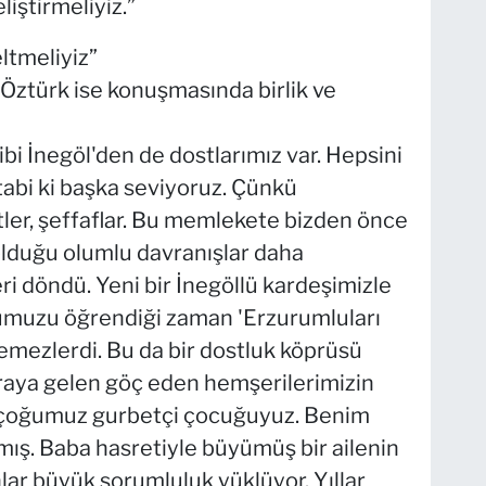
liştirmeliyiz.”
ltmeliyiz”
Öztürk ise konuşmasında birlik ve
bi İnegöl'den de dostlarımız var. Hepsini
tabi ki başka seviyoruz. Çünkü
ler, şeffaflar. Bu memlekete bizden önce
lduğu olumlu davranışlar daha
i döndü. Yeni bir İnegöllü kardeşimizle
umuzu öğrendiği zaman 'Erzurumluları
remezlerdi. Bu da bir dostluk köprüsü
raya gelen göç eden hemşerilerimizin
Birçoğumuz gurbetçi çocuğuyuz. Benim
mış. Baba hasretiyle büyümüş bir ailenin
ar büyük sorumluluk yüklüyor. Yıllar