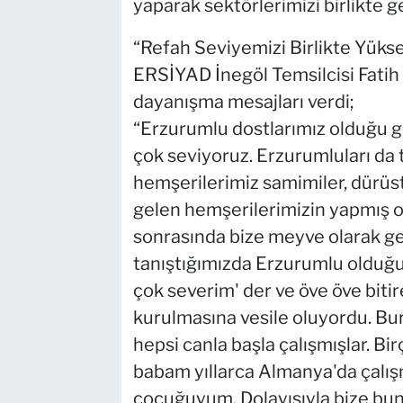
yaparak sektörlerimizi birlikte ge
“Refah Seviyemizi Birlikte Yükse
ERSİYAD İnegöl Temsilcisi Fatih 
dayanışma mesajları verdi;
“Erzurumlu dostlarımız olduğu gi
çok seviyoruz. Erzurumluları da 
hemşerilerimiz samimiler, dürüst
gelen hemşerilerimizin yapmış o
sonrasında bize meyve olarak ger
tanıştığımızda Erzurumlu olduğ
çok severim' der ve öve öve biti
kurulmasına vesile oluyordu. Bu
hepsi canla başla çalışmışlar. 
babam yıllarca Almanya'da çalış
çocuğuyum. Dolayısıyla bize bunl