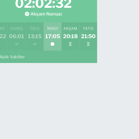
02:02:31
Akşam Namazı
AK
GÜNEŞ
ÖĞLE
İKINDI
AKŞAM
YATSI
:22
06:01
13:15
17:05
20:18
21:50
Aylık Vakitler