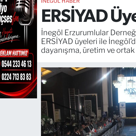
İNEGÖL HABER
ERSİYAD Üyel
TEKNOLOJİ
CANLI DİNLE
İnegöl Erzurumlular Derneği
ERSİYAD üyeleri ile İnegöl’de
RESMİ İLANLAR
dayanışma, üretim ve ortak 
Gencsesfm Canlı Dinle