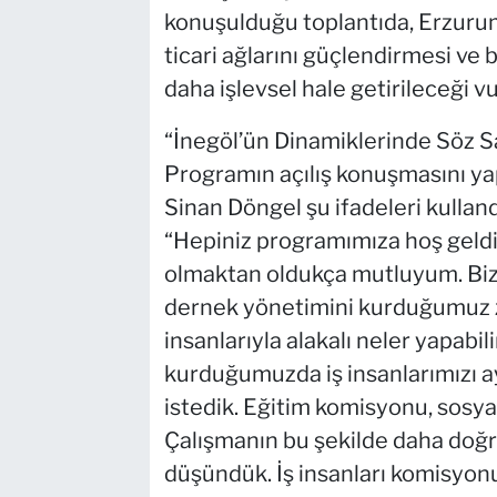
konuşulduğu toplantıda, Erzuruml
ticari ağlarını güçlendirmesi v
daha işlevsel hale getirileceği v
“İnegöl’ün Dinamiklerinde Söz S
Programın açılış konuşmasını y
Sinan Döngel şu ifadeleri kulland
“Hepiniz programımıza hoş geldi
olmaktan oldukça mutluyum. Biz
dernek yönetimini kurduğumuz za
insanlarıyla alakalı neler yapabi
kurduğumuzda iş insanlarımızı a
istedik. Eğitim komisyonu, sosyal
Çalışmanın bu şekilde daha doğr
düşündük. İş insanları komisyo