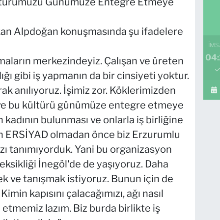
Kültürümüzü Günümüze Entegre Etmeye
an Alpdoğan konuşmasında şu ifadelere
İMS
04
maların merkezindeyiz. Çalışan ve üreten
dığı gibi iş yapmanın da bir cinsiyeti yoktur.
k anılıyoruz. İşimiz zor. Köklerimizden
r ve bu kültürü günümüze entegre etmeye
 kadının bulunması ve onlarla iş birliğine
dın ERSİYAD olmadan önce biz Erzurumlu
ızı tanımıyorduk. Yani bu organizasyon
 eksikliği İnegöl'de de yaşıyoruz. Daha
ek ve tanışmak istiyoruz. Bunun için de
Kimin kapısını çalacağımızı, ağı nasıl
etmemiz lazım. Biz burda birlikte iş