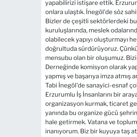
yapabilirizi istişare ettik. Erzuru
onlara ulaştık. İnegöl'de söz sahi
Bizler de çeşitli sektörlerdeki bu
kuruluşlarında, meslek odalarınd
olabilecek yapıyı oluşturmayı he
doğrultuda sürdürüyoruz. Çünkü h
mensubu olan bir oluşumuz. Biz
Derneğinde komisyon olarak yap
yapmış ve başarıya imza atmış a
Tabi İnegöl'de sanayici-esnaf ço
Erzurumlu İş İnsanlarını bir araya
organizasyon kurmak, ticaret ge
yanında bu organize gücü şehrin
hale getirmek. Vatana ve toplum
inanıyorum. Biz bir kuyuya taş a