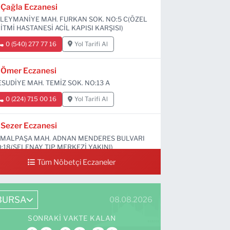
Çağla Eczanesi
LEYMANİYE MAH. FURKAN SOK. NO:5 C(ÖZEL
İTMİ HASTANESİ ACİL KAPISI KARŞISI)
0 (540) 277 77 16
Yol Tarifi Al
Ömer Eczanesi
SUDİYE MAH. TEMİZ SOK. NO:13 A
0 (224) 715 00 16
Yol Tarifi Al
Sezer Eczanesi
MALPAŞA MAH. ADNAN MENDERES BULVARI
:18(SELENAY TIP MERKEZİ YAKINI)
Tüm Nöbetçi Eczaneler
0 (224) 711 64 49
Yol Tarifi Al
BURSA
08.08.2026
SONRAKI VAKTE KALAN