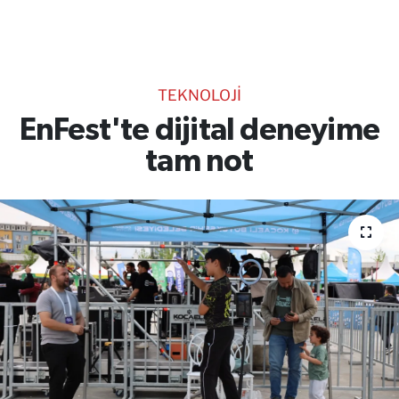
TEKNOLOJİ
CANLI DİNLE
TEKNOLOJİ
RESMİ İLANLAR
EnFest'te dijital deneyime
tam not
Gencsesfm Canlı Dinle