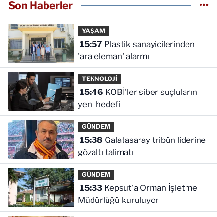
Son Haberler
YAŞAM
15:57
Plastik sanayicilerinden
'ara eleman' alarmı
TEKNOLOJİ
15:46
KOBİ'ler siber suçluların
yeni hedefi
GÜNDEM
15:38
Galatasaray tribün liderine
gözaltı talimatı
GÜNDEM
15:33
Kepsut'a Orman İşletme
Müdürlüğü kuruluyor