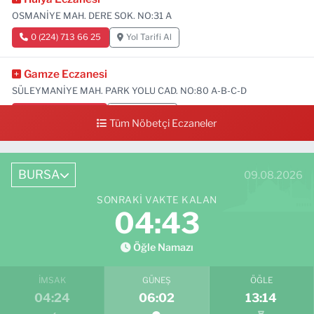
OSMANİYE MAH. DERE SOK. NO:31 A
0 (224) 713 66 25
Yol Tarifi Al
Gamze Eczanesi
SÜLEYMANİYE MAH. PARK YOLU CAD. NO:80 A-B-C-D
0 (224) 713 01 91
Yol Tarifi Al
Tüm Nöbetçi Eczaneler
BURSA
09.08.2026
SONRAKI VAKTE KALAN
04:42
Öğle Namazı
İMSAK
GÜNEŞ
ÖĞLE
04:24
06:02
13:14