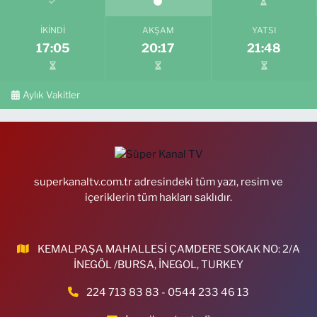
İKINDI
AKŞAM
YATSI
17:05
20:17
21:48
Aylık Vakitler
superkanaltv.com.tr adresindeki tüm yazı, resim ve
içeriklerin tüm hakları saklıdır.
KEMALPAŞA MAHALLESİ ÇAMDERE SOKAK NO: 2/A
İNEGÖL /BURSA, İNEGOL, TURKEY
224 713 83 83 - 0544 233 46 13