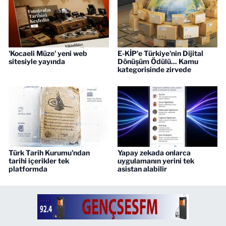
'Kocaeli Müze' yeni web
E-KİP'e Türkiye'nin Dijital
sitesiyle yayında
Dönüşüm Ödülü... Kamu
kategorisinde zirvede
Türk Tarih Kurumu'ndan
Yapay zekada onlarca
tarihi içerikler tek
uygulamanın yerini tek
platformda
asistan alabilir