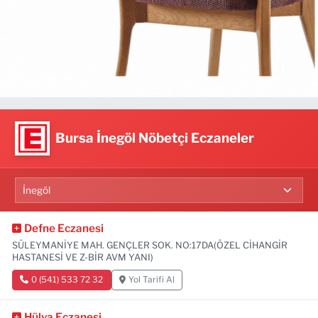
Bursa İnegöl Nöbetçi Eczaneler
Defne Eczanesi
SÜLEYMANİYE MAH. GENÇLER SOK. NO:17DA(ÖZEL CİHANGİR
HASTANESİ VE Z-BİR AVM YANI)
0 (541) 533 72 32
Yol Tarifi Al
Hülya Eczanesi