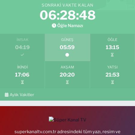
SONRAKI VAKTE KALAN
06:28:47
Öğle Namazı
İMSAK
GÜNEŞ
ÖĞLE
04:19
05:59
13:15
İKINDI
AKŞAM
YATSI
17:06
20:20
21:53
Aylık Vakitler
superkanaltv.com.tr adresindeki tüm yazı, resim ve