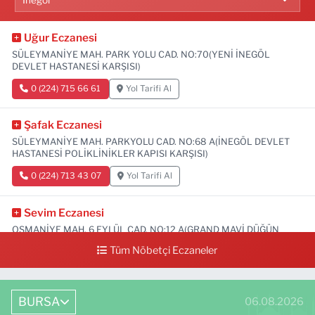
Uğur Eczanesi
SÜLEYMANİYE MAH. PARK YOLU CAD. NO:70(YENİ İNEGÖL
DEVLET HASTANESİ KARŞISI)
0 (224) 715 66 61
Yol Tarifi Al
Şafak Eczanesi
SÜLEYMANİYE MAH. PARKYOLU CAD. NO:68 A(İNEGÖL DEVLET
HASTANESİ POLİKLİNİKLER KAPISI KARŞISI)
0 (224) 713 43 07
Yol Tarifi Al
Sevim Eczanesi
OSMANİYE MAH. 6 EYLÜL CAD. NO:12 A(GRAND MAVİ DÜĞÜN
SALONU ALTI)
Tüm Nöbetçi Eczaneler
0 (552) 829 22 16
Yol Tarifi Al
BURSA
06.08.2026