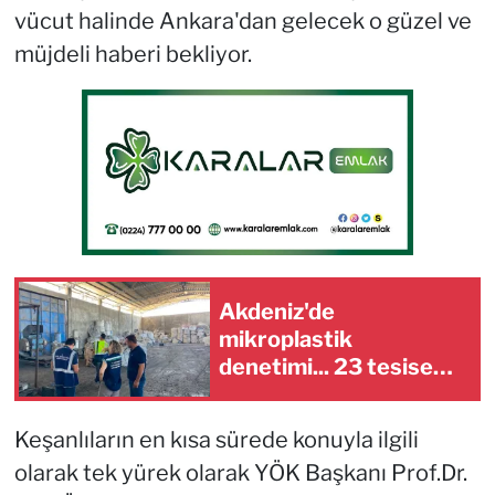
vücut halinde Ankara'dan gelecek o güzel ve
müjdeli haberi bekliyor.
Akdeniz'de
mikroplastik
denetimi... 23 tesise
47,6 milyon TL ceza!
Keşanlıların en kısa sürede konuyla ilgili
olarak tek yürek olarak YÖK Başkanı Prof.Dr.