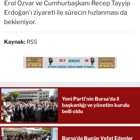
Erol Özvar ve Cumhurbaşkanı Recep Tayyip
Erdoğan'ı ziyareti ile sürecin hızlanması da
bekleniyor.
Kaynak:
RSS
Yeni Parti’nin Bursa’da il
başkanlığı ve yönetim kurulu
belli oldu
Bursa’da Bugün Vefat Edenler