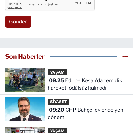
Gönder
Son Haberler
YAŞAM
09:25
Edirne Keşan'da temizlik
hareketi ödülsüz kalmadı
SİYASET
09:20
CHP Bahçelievler'de yeni
dönem
YAŞAM