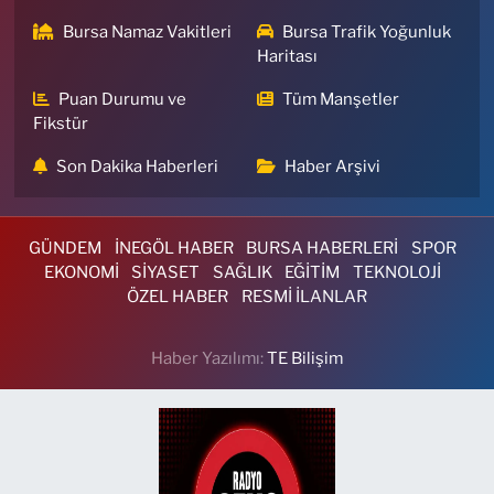
Bursa Namaz Vakitleri
Bursa Trafik Yoğunluk
Haritası
Puan Durumu ve
Tüm Manşetler
Fikstür
Son Dakika Haberleri
Haber Arşivi
GÜNDEM
İNEGÖL HABER
BURSA HABERLERİ
SPOR
EKONOMİ
SİYASET
SAĞLIK
EĞİTİM
TEKNOLOJİ
ÖZEL HABER
RESMİ İLANLAR
Haber Yazılımı:
TE Bilişim