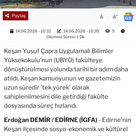
Paylaş
-
+
A
A
14.06.2026 - 10:32
14.06.2026 - 10:35
5
Okunma Süresi: 1 Dk
Keşan Yusuf Çapra Uygulamalı Bilimler
Yüksekokulu'nun (UBYO) fakülteye
dönüştürülmesi yolunda tarihi bir adım daha
atıldı. Keşan kamuoyunun ve gazetemizin
uzun süredir 'tek yürek' olarak
sahiplenilmesini dile getirdiği fakülte
dosyasında süreç hızlandı.
Erdoğan DEMİR / EDİRNE (İGFA)
- Edirne'nin
Keşan ilçesinde sosyo-ekonomik ve kültürel