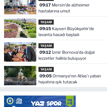
09:17
Mersin'de alzheimer
hastalarına umut
YAŞAM
09:15
Kayseri Büyükşehir'de
lavanta hasadı başladı
YAŞAM
09:12
İzmir Bornova'da doğal
lezzetler halkla buluşuyor
YAŞAM
09:05
Ormanya'nın Atlas'ı yaban
hayatına ışık tutacak