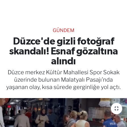
TEKNOLOJİ
CANLI DİNLE
GÜNDEM
RESMİ İLANLAR
Düzce'de gizli fotoğraf
skandalı! Esnaf gözaltına
Gencsesfm Canlı Dinle
alındı
Düzce merkez Kültür Mahallesi Spor Sokak
üzerinde bulunan Malatyalı Pasajı’nda
yaşanan olay, kısa sürede gerginliğe yol açtı.