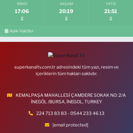
İKINDI
AKŞAM
YATSI
17:06
20:19
21:51
Aylık Vakitler
superkanaltv.com.tr adresindeki tüm yazı, resim ve
içeriklerin tüm hakları saklıdır.
KEMALPAŞA MAHALLESİ ÇAMDERE SOKAK NO: 2/A
İNEGÖL /BURSA, İNEGOL, TURKEY
224 713 83 83 - 0544 233 46 13
[email protected]