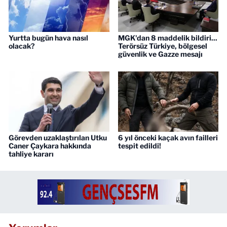
Yurtta bugün hava nasıl
MGK'dan 8 maddelik bildiri...
olacak?
Terörsüz Türkiye, bölgesel
güvenlik ve Gazze mesajı
Görevden uzaklaştırılan Utku
6 yıl önceki kaçak avın failleri
Caner Çaykara hakkında
tespit edildi!
tahliye kararı