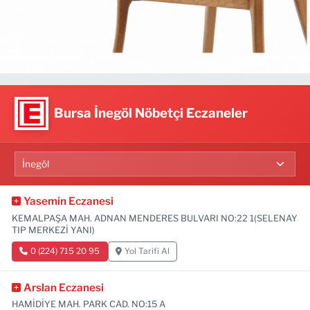
Bursa İnegöl Nöbetçi Eczaneler
Yasemin Eczanesi
KEMALPAŞA MAH. ADNAN MENDERES BULVARI NO:22 1(SELENAY
TIP MERKEZİ YANI)
0 (224) 715 20 95
Yol Tarifi Al
Arslan Eczanesi
HAMİDİYE MAH. PARK CAD. NO:15 A