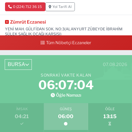
0 (224) 712 36 15
Yol Tarifi Al
Zümrüt Eczanesi
YENİ MAH. GÜLFİDAN SOK. NO:3(ALANYURT ZÜBEYDE İBRAHİM
SÜLEK SAĞLIK OCAĞI KARŞISI)
Tüm Nöbetçi Eczaneler
0 (531) 239 44 04
Yol Tarifi Al
BURSA
07.08.2026
SONRAKI VAKTE KALAN
06:07:03
Öğle Namazı
İMSAK
GÜNEŞ
ÖĞLE
04:21
06:00
13:15