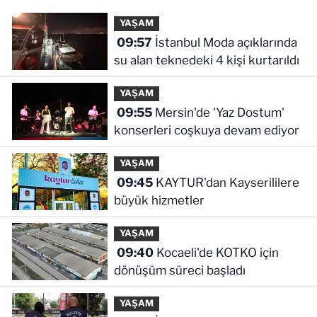
YAŞAM
09:57
İstanbul Moda açıklarında
su alan teknedeki 4 kişi kurtarıldı
YAŞAM
09:55
Mersin'de 'Yaz Dostum'
konserleri coşkuya devam ediyor
YAŞAM
09:45
KAYTUR'dan Kayserililere
büyük hizmetler
YAŞAM
09:40
Kocaeli'de KOTKO için
dönüşüm süreci başladı
YAŞAM