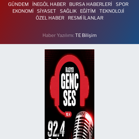
GÜNDEM
İNEGÖL HABER
BURSA HABERLERİ
SPOR
EKONOMİ
SİYASET
SAĞLIK
EĞİTİM
TEKNOLOJİ
ÖZEL HABER
RESMİ İLANLAR
Haber Yazılımı:
TE Bilişim