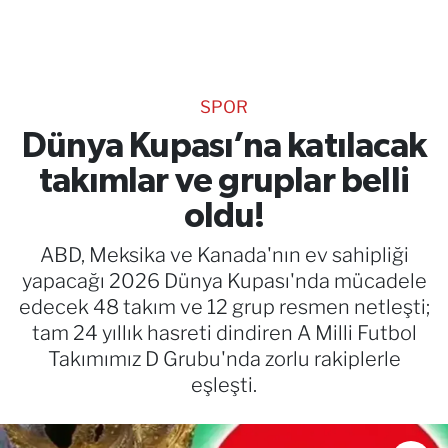
TEKNOLOJİ
CANLI DİNLE
SPOR
RESMİ İLANLAR
Dünya Kupası’na katılacak
takımlar ve gruplar belli
Gencsesfm Canlı Dinle
oldu!
ABD, Meksika ve Kanada'nın ev sahipliği
yapacağı 2026 Dünya Kupası'nda mücadele
edecek 48 takım ve 12 grup resmen netleşti;
tam 24 yıllık hasreti dindiren A Milli Futbol
Takımımız D Grubu'nda zorlu rakiplerle
eşleşti.