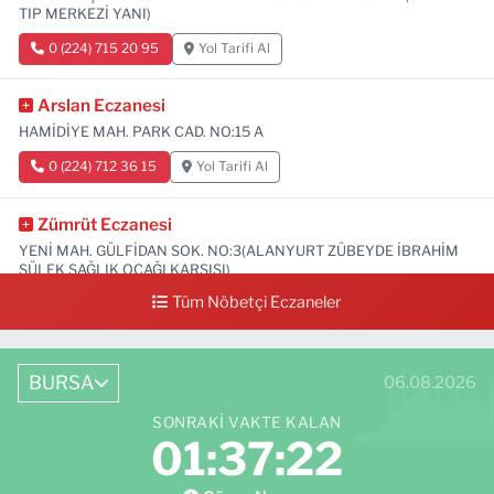
TIP MERKEZİ YANI)
0 (224) 715 20 95
Yol Tarifi Al
Arslan Eczanesi
HAMİDİYE MAH. PARK CAD. NO:15 A
0 (224) 712 36 15
Yol Tarifi Al
Zümrüt Eczanesi
YENİ MAH. GÜLFİDAN SOK. NO:3(ALANYURT ZÜBEYDE İBRAHİM
SÜLEK SAĞLIK OCAĞI KARŞISI)
Tüm Nöbetçi Eczaneler
0 (531) 239 44 04
Yol Tarifi Al
BURSA
06.08.2026
SONRAKI VAKTE KALAN
01:37:21