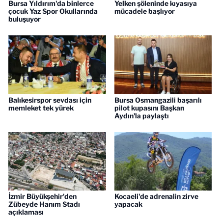
Bursa Yıldırım'da binlerce
Yelken şöleninde kıyasıya
çocuk Yaz Spor Okullarında
mücadele başlıyor
buluşuyor
Balıkesirspor sevdası için
Bursa Osmangazili başarılı
memleket tek yürek
pilot kupasını Başkan
Aydın'la paylaştı
İzmir Büyükşehir'den
Kocaeli'de adrenalin zirve
Zübeyde Hanım Stadı
yapacak
açıklaması