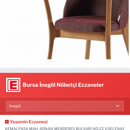
Bursa İnegöl Nöbetçi Eczaneler
Yasemin Eczanesi
KEMALPAŞA MAH. ADNAN MENDERES BULVARI NO:22 1(SELENAY