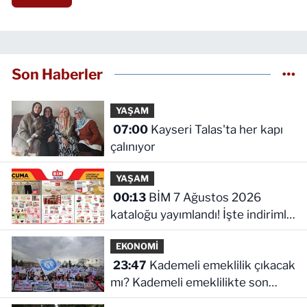
Son Haberler
YAŞAM
07:00
Kayseri Talas'ta her kapı
çalınıyor
YAŞAM
00:13
BİM 7 Ağustos 2026
kataloğu yayımlandı! İşte indirimli
ürünler ve fiyatları
EKONOMİ
23:47
Kademeli emeklilik çıkacak
mı? Kademeli emeklilikte son
durum ne!