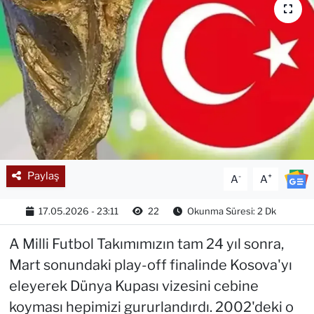
Paylaş
-
+
A
A
17.05.2026 - 23:11
22
Okunma Süresi: 2 Dk
A Milli Futbol Takımımızın tam 24 yıl sonra,
Mart sonundaki play-off finalinde Kosova'yı
eleyerek Dünya Kupası vizesini cebine
koyması hepimizi gururlandırdı. 2002'deki o