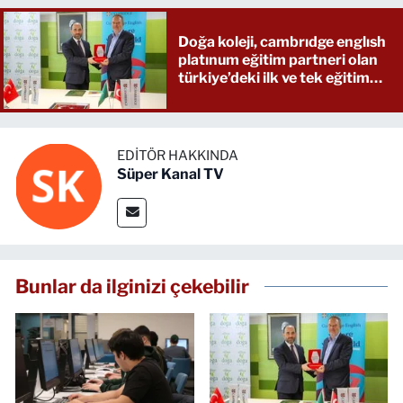
Doğa koleji, cambrıdge englısh
platınum eğitim partneri olan
türkiye’deki ilk ve tek eğitim
kurumu oldu
EDITÖR HAKKINDA
Süper Kanal TV
Bunlar da ilginizi çekebilir