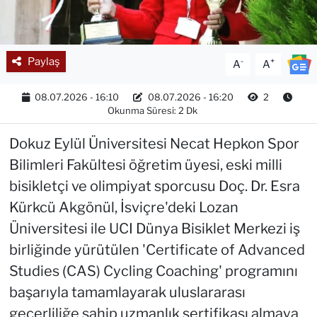
Paylaş
-
+
A
A
08.07.2026 - 16:10
08.07.2026 - 16:20
2
Okunma Süresi: 2 Dk
Dokuz Eylül Üniversitesi Necat Hepkon Spor
Bilimleri Fakültesi öğretim üyesi, eski milli
bisikletçi ve olimpiyat sporcusu Doç. Dr. Esra
Kürkcü Akgönül, İsviçre'deki Lozan
Üniversitesi ile UCI Dünya Bisiklet Merkezi iş
birliğinde yürütülen 'Certificate of Advanced
Studies (CAS) Cycling Coaching' programını
başarıyla tamamlayarak uluslararası
geçerliliğe sahip uzmanlık sertifikası almaya