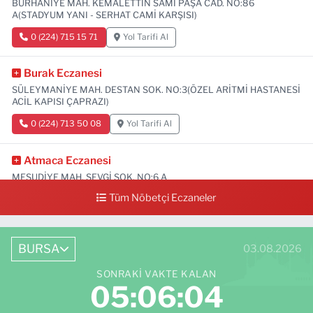
BURHANİYE MAH. KEMALETTİN SAMİ PAŞA CAD. NO:86
A(STADYUM YANI - SERHAT CAMİ KARŞISI)
0 (224) 715 15 71
Yol Tarifi Al
Burak Eczanesi
SÜLEYMANİYE MAH. DESTAN SOK. NO:3(ÖZEL ARİTMİ HASTANESİ
ACİL KAPISI ÇAPRAZI)
0 (224) 713 50 08
Yol Tarifi Al
Atmaca Eczanesi
MESUDİYE MAH. SEVGİ SOK. NO:6 A
Tüm Nöbetçi Eczaneler
0 (224) 711 04 24
Yol Tarifi Al
BURSA
03.08.2026
SONRAKI VAKTE KALAN
05:06:03