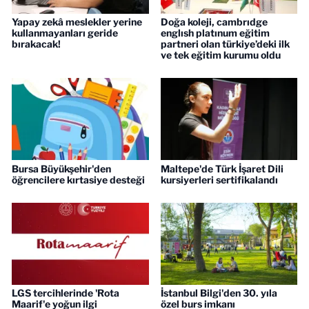
Yapay zekâ meslekler yerine
Doğa koleji, cambrıdge
kullanmayanları geride
englısh platınum eğitim
bırakacak!
partneri olan türkiye’deki ilk
ve tek eğitim kurumu oldu
Bursa Büyükşehir'den
Maltepe'de Türk İşaret Dili
öğrencilere kırtasiye desteği
kursiyerleri sertifikalandı
LGS tercihlerinde 'Rota
İstanbul Bilgi'den 30. yıla
Maarif'e yoğun ilgi
özel burs imkanı