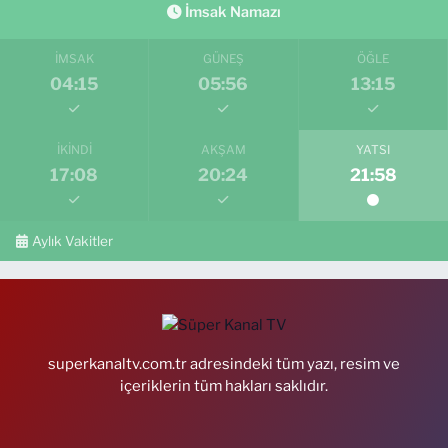
İmsak Namazı
İMSAK
GÜNEŞ
ÖĞLE
04:15
05:56
13:15
İKINDI
AKŞAM
YATSI
17:08
20:24
21:58
Aylık Vakitler
superkanaltv.com.tr adresindeki tüm yazı, resim ve
içeriklerin tüm hakları saklıdır.