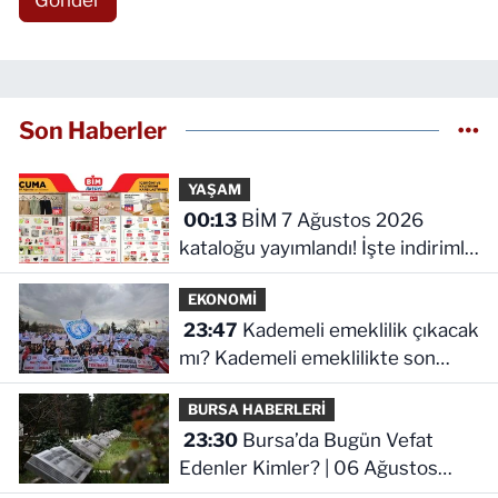
Son Haberler
YAŞAM
00:13
BİM 7 Ağustos 2026
kataloğu yayımlandı! İşte indirimli
ürünler ve fiyatları
EKONOMİ
23:47
Kademeli emeklilik çıkacak
mı? Kademeli emeklilikte son
durum ne!
BURSA HABERLERİ
23:30
Bursa’da Bugün Vefat
Edenler Kimler? | 06 Ağustos
2026 Perşembe