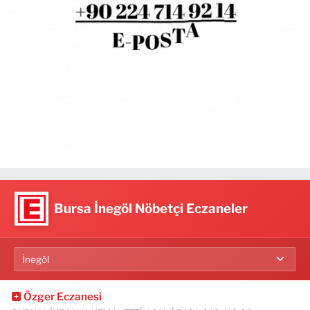
Bursa İnegöl Nöbetçi Eczaneler
Özger Eczanesi