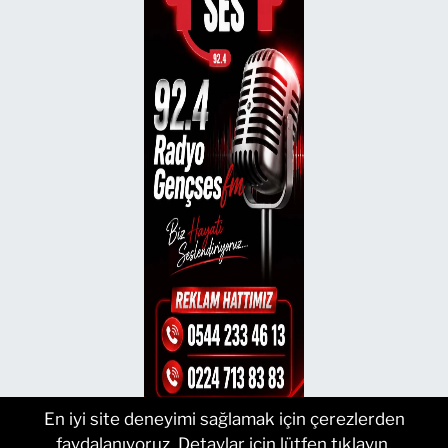
En iyi site deneyimi sağlamak için çerezlerden
faydalanıyoruz. Detaylar için lütfen tıklayın.