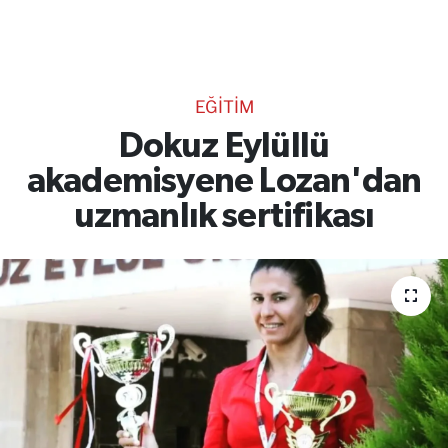
TEKNOLOJİ
CANLI DİNLE
EĞİTİM
RESMİ İLANLAR
Dokuz Eylüllü
akademisyene Lozan'dan
Gencsesfm Canlı Dinle
uzmanlık sertifikası