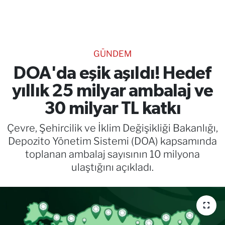
TEKNOLOJİ
CANLI DİNLE
GÜNDEM
RESMİ İLANLAR
DOA'da eşik aşıldı! Hedef
yıllık 25 milyar ambalaj ve
Gencsesfm Canlı Dinle
30 milyar TL katkı
Çevre, Şehircilik ve İklim Değişikliği Bakanlığı,
Depozito Yönetim Sistemi (DOA) kapsamında
toplanan ambalaj sayısının 10 milyona
ulaştığını açıkladı.