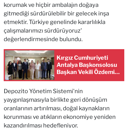
korumak ve hiçbir ambalajın doğaya
gitmediği sürdürülebilir bir gelecek inşa
etmektir. Türkiye genelinde kararlılıkla
çalışmalarımızı sürdürüyoruz'
değerlendirmesinde bulundu.
Kırgız Cumhuriyeti
Antalya Başkonsolosu
Başkan Vekili Özdemir'i
ziyaret etti
Depozito Yönetim Sistemi'nin
yaygınlaşmasıyla birlikte geri dönüşüm
oranlarının artırılması, doğal kaynakların
korunması ve atıkların ekonomiye yeniden
kazandırılması hedefleniyor.