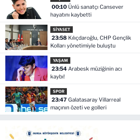
00:10
Ünlü sanatçı Cansever
hayatını kaybetti
SİYASET
23:58
Kılıçdaroğlu, CHP Gençlik
Kolları yönetimiyle buluştu
YAŞAM
23:54
Arabesk müziğinin acı
kaybı!
SPOR
23:47
Galatasaray Villarreal
maçının özeti ve golleri