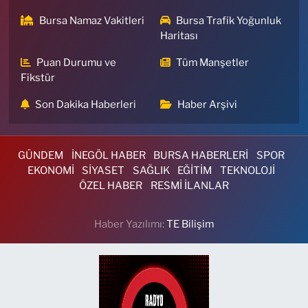
Bursa Namaz Vakitleri
Bursa Trafik Yoğunluk
Haritası
Puan Durumu ve
Tüm Manşetler
Fikstür
Son Dakika Haberleri
Haber Arşivi
GÜNDEM
İNEGÖL HABER
BURSA HABERLERİ
SPOR
EKONOMİ
SİYASET
SAĞLIK
EĞİTİM
TEKNOLOJİ
ÖZEL HABER
RESMİ İLANLAR
Haber Yazılımı:
TE Bilişim