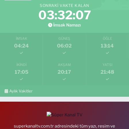
SONRAKI VAKTE KALAN
03:32:05
İmsak Namazı
İMSAK
GÜNEŞ
ÖĞLE
04:24
06:02
13:14
İKINDI
AKŞAM
YATSI
17:05
20:17
21:48
Aylık Vakitler
superkanaltv.com.tr adresindeki tüm yazı, resim ve