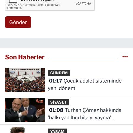
Gönder
Son Haberler
GÜNDEM
01:17
Çocuk adalet sisteminde
yeni dönem
SİYASET
01:08
Turhan Çömez hakkında
'halkı yanıltıcı bilgiyi yayma'
soruşturması
YAŞAM