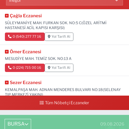
Çağla Eczanesi
SÜLEYMANİYE MAH. FURKAN SOK. NO:5 C(ÖZEL ARİTMİ
HASTANESİ ACİL KAPISI KARŞISI)
0 (540) 277 77 16
Yol Tarifi Al
Ömer Eczanesi
MESUDİYE MAH. TEMİZ SOK. NO:13 A
0 (224) 715 00 16
Yol Tarifi Al
Sezer Eczanesi
KEMALPAŞA MAH. ADNAN MENDERES BULVARI NO:18(SELENAY
TIP MERKEZİ YAKINI)
Tüm Nöbetçi Eczaneler
0 (224) 711 64 49
Yol Tarifi Al
BURSA
09.08.2026