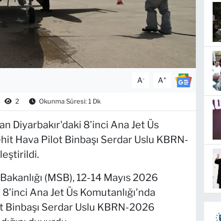
-
+
A
A
2
Okunma Süresi: 1 Dk
an Diyarbakır'daki 8'inci Ana Jet Üs
hit Hava Pilot Binbaşı Serdar Uslu KBRN-
ştirildi.
 Bakanlığı (MSB), 12-14 Mayıs 2026
i 8'inci Ana Jet Üs Komutanlığı'nda
lot Binbaşı Serdar Uslu KBRN-2026