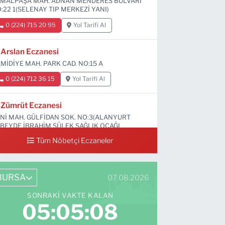
MALPAŞA MAH. ADNAN MENDERES BULVARI
:22 1(SELENAY TIP MERKEZİ YANI)
0 (224) 715 20 95
Yol Tarifi Al
Arslan Eczanesi
MİDİYE MAH. PARK CAD. NO:15 A
0 (224) 712 36 15
Yol Tarifi Al
Zümrüt Eczanesi
Nİ MAH. GÜLFİDAN SOK. NO:3(ALANYURT
BEYDE İBRAHİM SÜLEK SAĞLIK OCAĞI
RŞISI)
Tüm Nöbetçi Eczaneler
0 (531) 239 44 04
Yol Tarifi Al
BURSA
07.08.2026
SONRAKI VAKTE KALAN
05:05:07