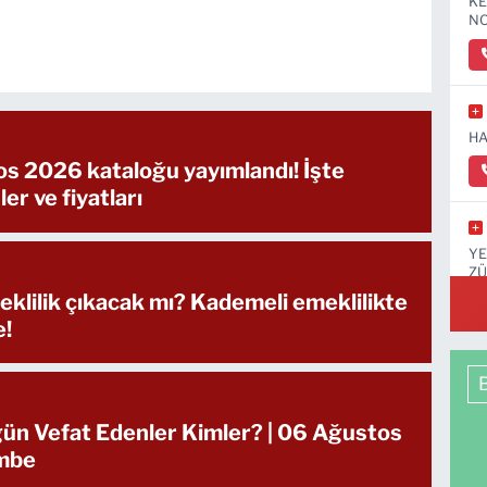
KE
NO
HA
s 2026 kataloğu yayımlandı! İşte
ler ve fiyatları
YE
ZÜ
KA
klilik çıkacak mı? Kademeli emeklilikte
e!
ün Vefat Edenler Kimler? | 06 Ağustos
mbe