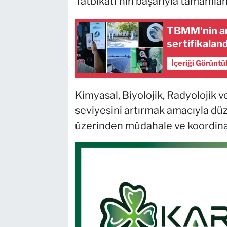
Tatbikatı'nın başarıyla tamamlan
TBMM'nin ana
sertifikaland
İçeriği Görüntü
Kimyasal, Biyolojik, Radyolojik v
seviyesini artırmak amacıyla düz
üzerinden müdahale ve koordinas