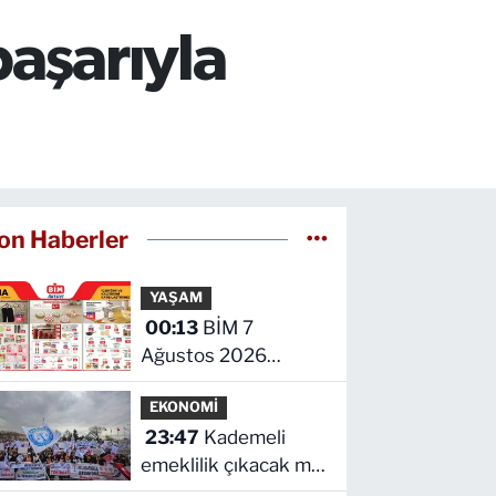
başarıyla
on Haberler
YAŞAM
00:13
BİM 7
Ağustos 2026
kataloğu yayımlandı!
EKONOMİ
İşte indirimli ürünler
23:47
Kademeli
ve fiyatları
emeklilik çıkacak mı?
Kademeli emeklilikte