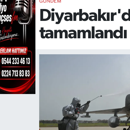
GÜNDEM
Diyarbakır'd
TEKNOLOJİ
CANLI DİNLE
tamamlandı
RESMİ İLANLAR
Gencsesfm Canlı Dinle