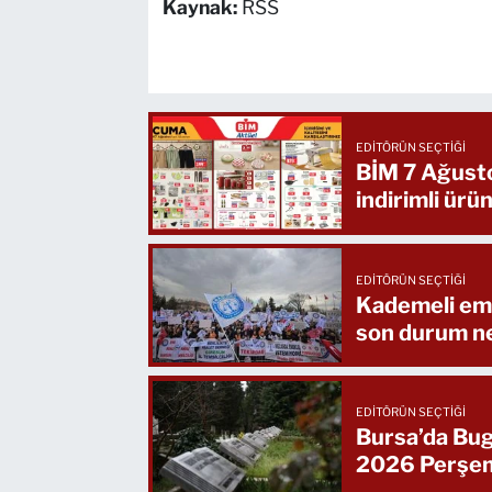
Kaynak:
RSS
EDITÖRÜN SEÇTIĞI
BİM 7 Ağusto
indirimli ürün
EDITÖRÜN SEÇTIĞI
Kademeli eme
son durum n
EDITÖRÜN SEÇTIĞI
Bursa’da Bug
2026 Perşe