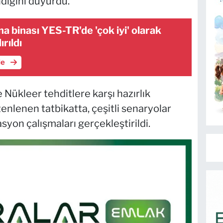
dığını duyurdu.
 binası YES-TR'de 'çok iyi' olarak
ırıldı
le
e Nükleer tehditlere karşı hazırlık
enlenen tatbikatta, çeşitli senaryolar
yon çalışmaları gerçekleştirildi.