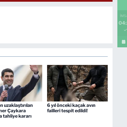
İMS
04:
 uzaklaştırılan
6 yıl önceki kaçak avın
ner Çaykara
failleri tespit edildi!
 tahliye kararı