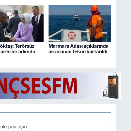
öktaş: Terörsüz
Marmara Adası açıklarında
arihi bir adımdır
arızalanan tekne kurtarıldı