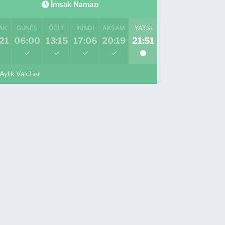
İmsak Namazı
AK
GÜNEŞ
ÖĞLE
İKINDI
AKŞAM
YATSI
21
06:00
13:15
17:06
20:19
21:51
Aylık Vakitler