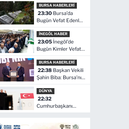
BURSA HABERLERİ
son durum ne!
23:30
Bursa’da
Bugün Vefat Edenler
Kimler? | 06 Ağustos
İNEGÖL HABER
2026 Perşembe
23:05
İnegöl'de
Bugün Kimler Vefat
Etti? | 06 Ağustos
BURSA HABERLERİ
2026 Perşembe
22:38
Başkan Vekili
Şahin Biba: Bursa'nın
geleceğini bütüncül
DÜNYA
anlayışla planlıyoruz
22:32
Cumhurbaşkanı
Erdoğan, Suudi
Arabistan yolcusu