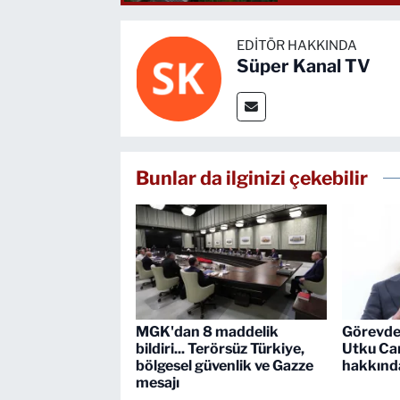
EDITÖR HAKKINDA
Süper Kanal TV
Bunlar da ilginizi çekebilir
MGK'dan 8 maddelik
Görevden
bildiri... Terörsüz Türkiye,
Utku Ca
bölgesel güvenlik ve Gazze
hakkında
mesajı