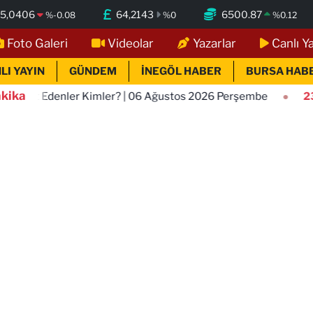
5,0406
64,2143
6500.87
%
-0.08
%
0
%
0.12
Foto Galeri
Videolar
Yazarlar
Canlı Y
LI YAYIN
GÜNDEM
İNEGÖL HABER
BURSA HAB
kika
imler? | 06 Ağustos 2026 Perşembe
23:05
İnegöl'de Bugü