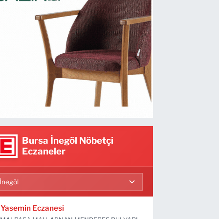
Bursa İnegöl Nöbetçi
Eczaneler
Yasemin Eczanesi