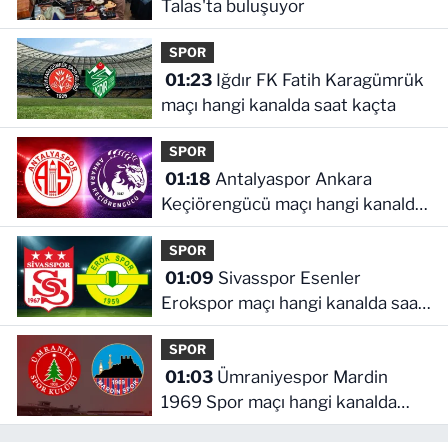
Talas'ta buluşuyor
SPOR
01:23
Iğdır FK Fatih Karagümrük
maçı hangi kanalda saat kaçta
SPOR
01:18
Antalyaspor Ankara
Keçiörengücü maçı hangi kanalda
saat kaçta
SPOR
01:09
Sivasspor Esenler
Erokspor maçı hangi kanalda saat
kaçta
SPOR
01:03
Ümraniyespor Mardin
1969 Spor maçı hangi kanalda
saat kaçta!