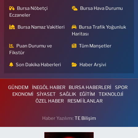
Bursa Nöbetçi
Bursa Hava Durumu
Eczaneler
Bursa Namaz Vakitleri
Bursa Trafik Yoğunluk
Haritası
Puan Durumu ve
Tüm Manşetler
Fikstür
Son Dakika Haberleri
Haber Arşivi
GÜNDEM
İNEGÖL HABER
BURSA HABERLERİ
SPOR
EKONOMİ
SİYASET
SAĞLIK
EĞİTİM
TEKNOLOJİ
ÖZEL HABER
RESMİ İLANLAR
Haber Yazılımı:
TE Bilişim