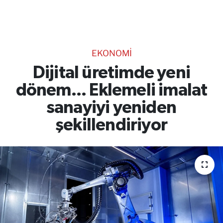
TEKNOLOJİ
CANLI DİNLE
EKONOMİ
RESMİ İLANLAR
Dijital üretimde yeni
dönem... Eklemeli imalat
Gencsesfm Canlı Dinle
sanayiyi yeniden
şekillendiriyor