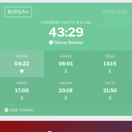
BURSA
08.08.2026
SONRAKI VAKTE KALAN
43:28
Güneş Namazı
İMSAK
GÜNEŞ
ÖĞLE
04:22
06:01
13:15
İKINDI
AKŞAM
YATSI
17:05
20:18
21:50
Aylık Vakitler