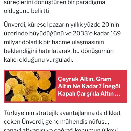
süreçlerini dönüştüren bir paradigma
olduğunu belirtti.
Ünverdi, küresel pazarın yıllık yüzde 20'nin
üzerinde büyüdüğünü ve 2033'e kadar 169
milyar dolarlık bir hacme ulaşmasının
beklendiğini hatırlatarak, bu dönüşümün
kalıcı olduğunu vurguladı.
Çeyrek Altın, Gram
Altın Ne Kadar? İnegöl
Kapalı Çarşı'da Altın Ne
Kadar?
Türkiye'nin stratejik avantajlarına da dikkat
çeken Ünverdi, genç mühendis nüfusu,
sanayi altyapısı ve coğrafi konumun ülkeyi