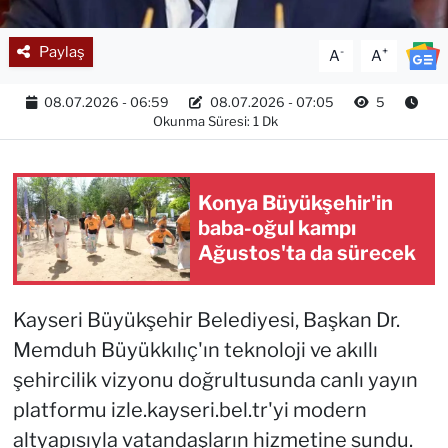
Paylaş
-
+
A
A
08.07.2026 - 06:59
08.07.2026 - 07:05
5
Okunma Süresi: 1 Dk
Konya Büyükşehir'in
baba-oğul kampı
Ağustos'ta da sürecek
Kayseri Büyükşehir Belediyesi, Başkan Dr.
Memduh Büyükkılıç'ın teknoloji ve akıllı
şehircilik vizyonu doğrultusunda canlı yayın
platformu izle.kayseri.bel.tr'yi modern
altyapısıyla vatandaşların hizmetine sundu.