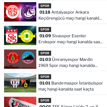
SPOR
01:18
Antalyaspor Ankara
Keçiörengücü maçı hangi kanalda
saat kaçta
SPOR
01:09
Sivasspor Esenler
Erokspor maçı hangi kanalda saat
kaçta
SPOR
01:03
Ümraniyespor Mardin
1969 Spor maçı hangi kanalda
saat kaçta!
SPOR
01:01
Bandırmaspor İstanbulspor
maç hangi kanalda saat kaçta
SPOR
00:01
TFF, Süper Lig'de 2. ve 3.