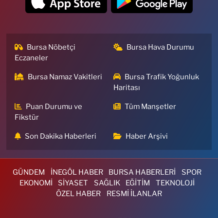
Bursa Nöbetçi
Bursa Hava Durumu
Eczaneler
Bursa Namaz Vakitleri
Bursa Trafik Yoğunluk
Haritası
Puan Durumu ve
Tüm Manşetler
Fikstür
Son Dakika Haberleri
Haber Arşivi
GÜNDEM
İNEGÖL HABER
BURSA HABERLERİ
SPOR
EKONOMİ
SİYASET
SAĞLIK
EĞİTİM
TEKNOLOJİ
ÖZEL HABER
RESMİ İLANLAR