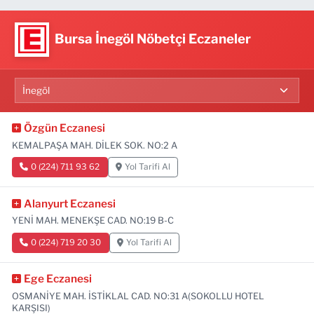
Bursa İnegöl Nöbetçi Eczaneler
Özgün Eczanesi
KEMALPAŞA MAH. DİLEK SOK. NO:2 A
0 (224) 711 93 62
Yol Tarifi Al
Alanyurt Eczanesi
YENİ MAH. MENEKŞE CAD. NO:19 B-C
0 (224) 719 20 30
Yol Tarifi Al
Ege Eczanesi
OSMANİYE MAH. İSTİKLAL CAD. NO:31 A(SOKOLLU HOTEL
KARŞISI)