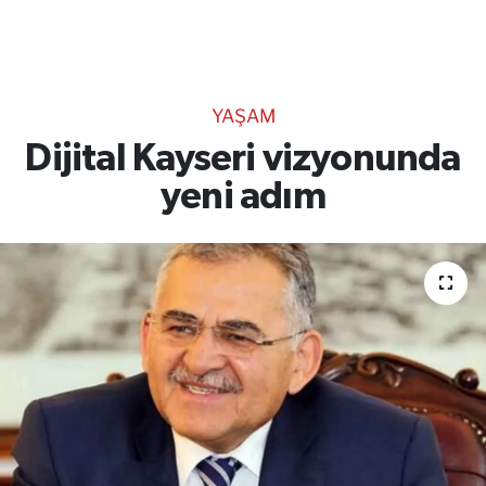
TEKNOLOJİ
CANLI DİNLE
YAŞAM
RESMİ İLANLAR
Dijital Kayseri vizyonunda
yeni adım
Gencsesfm Canlı Dinle