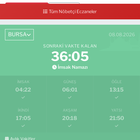
0 (224) 712 33 73
Yol Tarifi Al
Tüm Nöbetçi Eczaneler
BURSA
08.08.2026
SONRAKI VAKTE KALAN
36:04
İmsak Namazı
İMSAK
GÜNEŞ
ÖĞLE
04:22
06:01
13:15
İKINDI
AKŞAM
YATSI
17:05
20:18
21:50
Aylık Vakitler