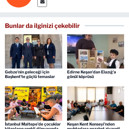
Bunlar da ilginizi çekebilir
Gebze'nin geleceği için
Edirne Keşan'dan Elazığ'a
Başkent'te güçlü temaslar
gönül köprüsü
İstanbul Maltepe'de çocuklar
Keşan Kent Konseyi'nden
kitapların renkli dünyasında
muhtarlara nezaket ziyareti