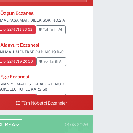
Özgün Eczanesi
MALPAŞA MAH. DİLEK SOK. NO:2 A
0 (224) 711 93 62
Yol Tarifi Al
Alanyurt Eczanesi
Nİ MAH. MENEKŞE CAD. NO:19 B-C
0 (224) 719 20 30
Yol Tarifi Al
Ege Eczanesi
MANİYE MAH. İSTİKLAL CAD. NO:31
SOKOLLU HOTEL KARŞISI)
0 (224) 712 33 73
Yol Tarifi Al
Tüm Nöbetçi Eczaneler
BURSA
08.08.2026