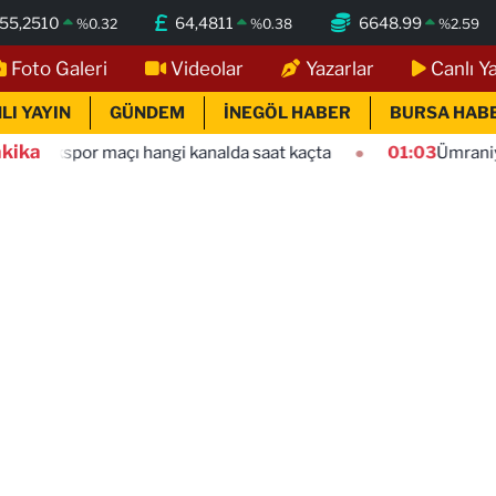
55,2510
64,4811
6648.99
%
0.32
%
0.38
%
2.59
Foto Galeri
Videolar
Yazarlar
Canlı Y
LI YAYIN
GÜNDEM
İNEGÖL HABER
BURSA HAB
kika
çı hangi kanalda saat kaçta
01:03
Ümraniyespor Mardin 1