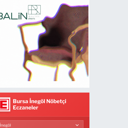
Bursa İnegöl Nöbetçi
Eczaneler