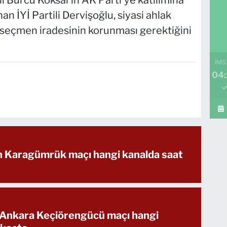
 Burcu Köksal'ın AK Parti'ye katılımına
n İYİ Partili Dervişoğlu, siyasi ahlak
k seçmen iradesinin korunması gerektiğini
İMS
04
ih Karagümrük maçı hangi kanalda saat
 Ankara Keçiörengücü maçı hangi