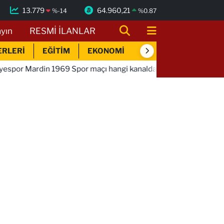
13.779
64.960,21
%
-14
%
0.87
ayın
RESMİ İLANLAR
ERLERİ
EĞİTİM
EKONOMİ
SİYASET
SPOR
969 Spor maçı hangi kanalda saat kaçta!
01:01
Bandırmas