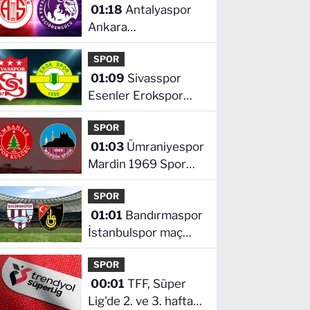
01:18
Antalyaspor
Ankara
Keçiörengücü maçı
SPOR
hangi kanalda saat
01:09
Sivasspor
kaçta
Esenler Erokspor
maçı hangi kanalda
SPOR
saat kaçta
01:03
Ümraniyespor
Mardin 1969 Spor
maçı hangi kanalda
SPOR
saat kaçta!
01:01
Bandırmaspor
İstanbulspor maç
hangi kanalda saat
SPOR
kaçta
00:01
TFF, Süper
Lig'de 2. ve 3. hafta