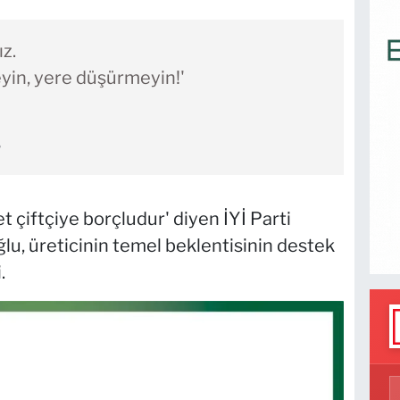
z.
yin, yere düşürmeyin!'
6
et çiftçiye borçludur' diyen İYİ Parti
u, üreticinin temel beklentisinin destek
.