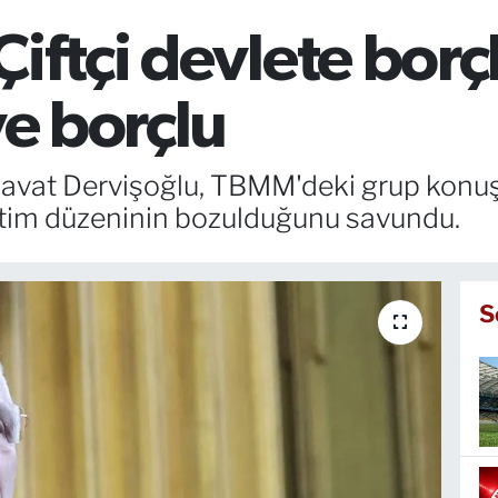
iftçi devlete borç
ye borçlu
üsavat Dervişoğlu, TBMM'deki grup kon
üretim düzeninin bozulduğunu savundu.
S