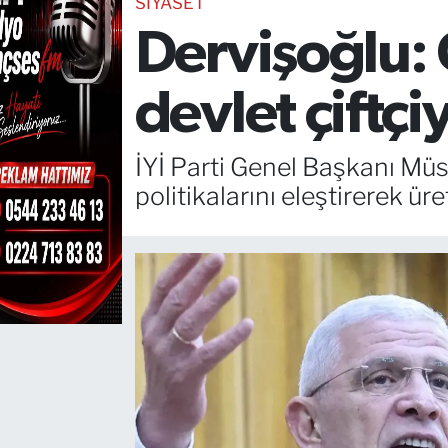
SİYASET
Dervişoğlu: Ç
TEKNOLOJİ
CANLI DİNLE
devlet çiftçi
RESMİ İLANLAR
İYİ Parti Genel Başkanı M
Gencsesfm Canlı Dinle
politikalarını eleştirerek 