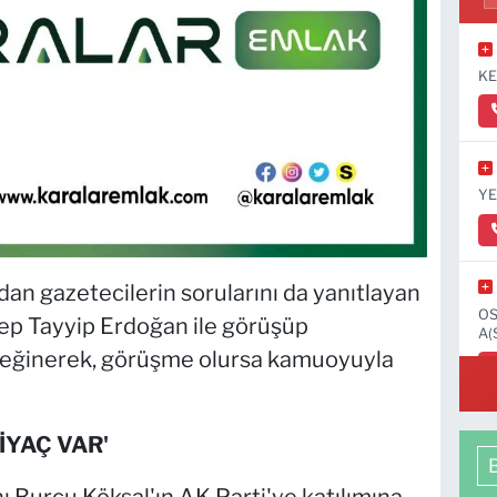
KE
YE
dan gazetecilerin sorularını da yanıtlayan
OS
p Tayyip Erdoğan ile görüşüp
A(
 değinerek, görüşme olursa kamuoyuyla
İYAÇ VAR'