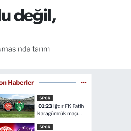
lu değil,
uşmasında tarım
on Haberler
SPOR
01:23
Iğdır FK Fatih
Karagümrük maçı
hangi kanalda saat
SPOR
kaçta