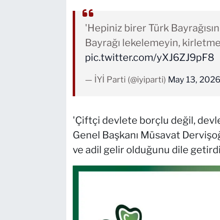
'Hepiniz birer Türk Bayrağısını
Bayrağı lekelemeyin, kirletme
pic.twitter.com/yXJ6ZJ9pF8
— İYİ Parti (@iyiparti)
May 13, 202
'Çiftçi devlete borçlu değil, devl
Genel Başkanı Müsavat Dervişoğl
ve adil gelir olduğunu dile getirdi