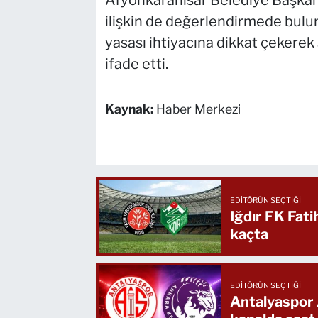
Afyonkarahisar Belediye Başkanı
ilişkin de değerlendirmede buluna
yasası ihtiyacına dikkat çekere
ifade etti.
Kaynak:
Haber Merkezi
EDITÖRÜN SEÇTIĞI
Iğdır FK Fat
kaçta
EDITÖRÜN SEÇTIĞI
Antalyaspor