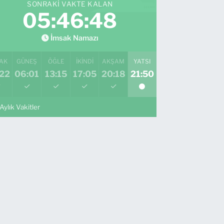
SONRAKI VAKTE KALAN
05:46:47
İmsak Namazı
AK
GÜNEŞ
ÖĞLE
İKINDI
AKŞAM
YATSI
:22
06:01
13:15
17:05
20:18
21:50
Aylık Vakitler