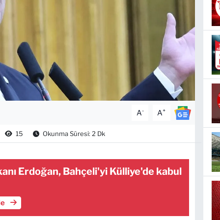
-
+
A
A
15
Okunma Süresi: 2 Dk
ı Erdoğan, Bahçeli'yi Külliye'de kabul
le