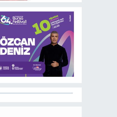
programlarını
açıkladı! İşte maçların
başlama saati