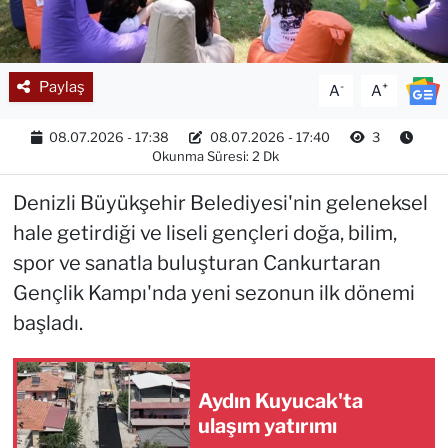
Paylaş
-
+
A
A
08.07.2026 - 17:38
08.07.2026 - 17:40
3
Okunma Süresi: 2 Dk
Denizli Büyükşehir Belediyesi'nin geleneksel
hale getirdiği ve liseli gençleri doğa, bilim,
spor ve sanatla buluşturan Cankurtaran
Gençlik Kampı'nda yeni sezonun ilk dönemi
başladı.
Aydın Kuyucak'ta
ulaşım yatırımı