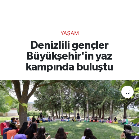
TEKNOLOJİ
CANLI DİNLE
YAŞAM
RESMİ İLANLAR
Denizlili gençler
Büyükşehir'in yaz
Gencsesfm Canlı Dinle
kampında buluştu