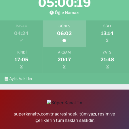
05:00:17
Öğle Namazı
İMSAK
GÜNEŞ
ÖĞLE
04:24
06:02
13:14
İKINDI
AKŞAM
YATSI
17:05
20:17
21:48
Aylık Vakitler
superkanaltv.com.tr adresindeki tüm yazı, resim ve
içeriklerin tüm hakları saklıdır.