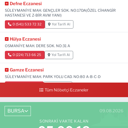
Defne Eczanesi
SÜLEYMANİYE MAH. GENÇLER SOK. NO:17DA(ÖZEL CİHANGİR
HASTANESİ VE Z-BİR AVM YANI)
0 (541) 533 72 32
Yol Tarifi Al
Hülya Eczanesi
OSMANİYE MAH. DERE SOK. NO:31 A
0 (224) 713 66 25
Yol Tarifi Al
Gamze Eczanesi
SÜLEYMANİYE MAH. PARK YOLU CAD. NO:80 A-B-C-D
0 (224) 713 01 91
Yol Tarifi Al
Tüm Nöbetçi Eczaneler
BURSA
09.08.2026
SONRAKI VAKTE KALAN