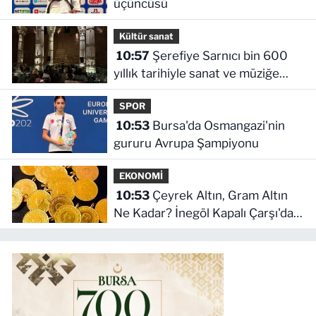
üçüncüsü
Kültür sanat
10:57
Şerefiye Sarnıcı bin 600
yıllık tarihiyle sanat ve müziğe
eşlik ediyor
SPOR
10:53
Bursa'da Osmangazi'nin
gururu Avrupa Şampiyonu
EKONOMİ
10:53
Çeyrek Altın, Gram Altın
Ne Kadar? İnegöl Kapalı Çarşı'da
Altın Ne Kadar?