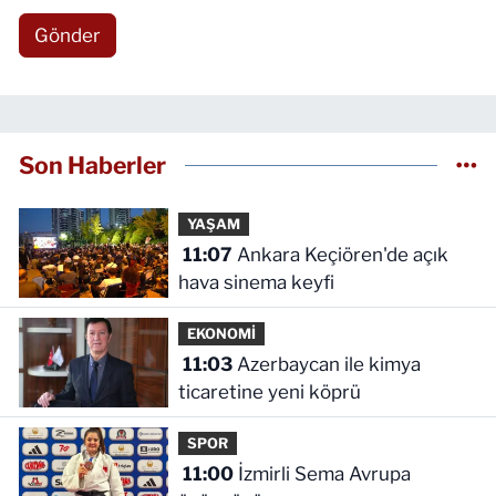
Gönder
Son Haberler
YAŞAM
11:07
Ankara Keçiören'de açık
hava sinema keyfi
EKONOMİ
11:03
Azerbaycan ile kimya
ticaretine yeni köprü
SPOR
11:00
İzmirli Sema Avrupa