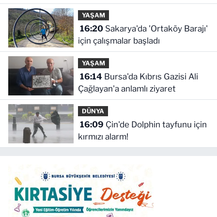
büyüyor
YAŞAM
16:20
Sakarya'da 'Ortaköy Barajı'
için çalışmalar başladı
YAŞAM
16:14
Bursa'da Kıbrıs Gazisi Ali
Çağlayan'a anlamlı ziyaret
DÜNYA
16:09
Çin'de Dolphin tayfunu için
kırmızı alarm!