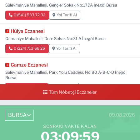
Süleymaniye Mahallesi, Gençler Sokak No:17DA İnegöl Bursa
0 (541) 533 72 32
Yol Tarifi Al
Hülya Eczanesi
Osmaniye Mahallesi, Dere Sokak No:31 A İnegöl Bursa
0 (224) 713 66 25
Yol Tarifi Al
Gamze Eczanesi
Süleymaniye Mahallesi, Park Yolu Caddesi, No:80 A-B-C-D İnegöl
Bursa
0 (224) 713 01 91
Yol Tarifi Al
Tüm Nöbetçi Eczaneler
BURSA
09.08.2026
SONRAKI VAKTE KALAN
03:09:57