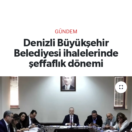
TEKNOLOJİ
CANLI DİNLE
GÜNDEM
RESMİ İLANLAR
Denizli Büyükşehir
Belediyesi ihalelerinde
Gencsesfm Canlı Dinle
şeffaflık dönemi