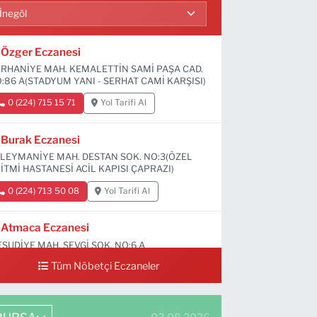
Özger Eczanesi
RHANİYE MAH. KEMALETTİN SAMİ PAŞA CAD.
:86 A(STADYUM YANI - SERHAT CAMİ KARŞISI)
0 (224) 715 15 71
Yol Tarifi Al
Burak Eczanesi
LEYMANİYE MAH. DESTAN SOK. NO:3(ÖZEL
İTMİ HASTANESİ ACİL KAPISI ÇAPRAZI)
0 (224) 713 50 08
Yol Tarifi Al
Atmaca Eczanesi
SUDİYE MAH. SEVGİ SOK. NO:6 A
Tüm Nöbetçi Eczaneler
0 (224) 711 04 24
Yol Tarifi Al