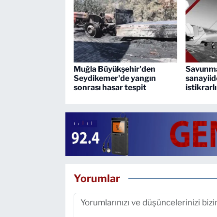
Muğla Büyükşehir'den
Savunma
Seydikemer'de yangın
sanayiid
sonrası hasar tespit
istikrarl
Yorumlar