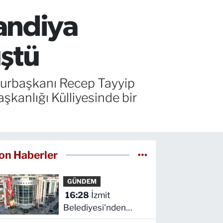
andiya
ştü
urbaşkanı Recep Tayyip
kanlığı Külliyesinde bir
on Haberler
GÜNDEM
16:28
İzmit
Belediyesi'nden
Ruhsat Müdürlüğü