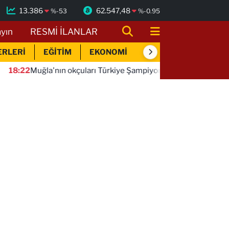
13.386
62.547,48
%
-53
%
-0.95
ayın
RESMİ İLANLAR
ERLERİ
EĞİTİM
EKONOMİ
SİYASET
SPOR
'nın okçuları Türkiye Şampiyonluğu ile döndü
18:19
Fener