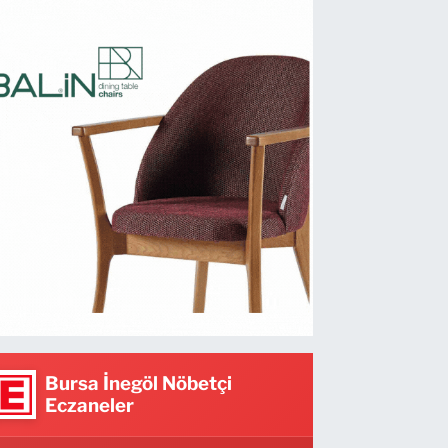
Bursa İnegöl Nöbetçi
Eczaneler