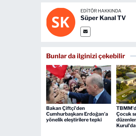
EDITÖR HAKKINDA
Süper Kanal TV
Bunlar da ilginizi çekebilir
Bakan Çiftçi'den
TBMM'de
Cumhurbaşkanı Erdoğan'a
Çocuk su
yönelik eleştirilere tepki
düzenle
Kurul'da