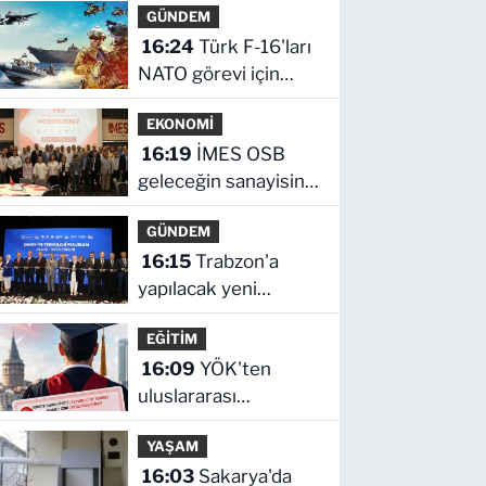
GÜNDEM
iddialarına açıklama
16:24
Türk F-16'ları
NATO görevi için
Estonya'da
EKONOMİ
16:19
İMES OSB
geleceğin sanayisini
inşa ediyor!
GÜNDEM
Sanayinin geleceği
16:15
Trabzon'a
İMES OSB'de
yapılacak yeni
konuşuldu
yatırımlar imza altına
EĞİTİM
alındı
16:09
YÖK'ten
uluslararası
mezunlara ikamet
YAŞAM
kolaylığı... Süre 2 yıla
16:03
Sakarya'da
kadar uzatılabilecek