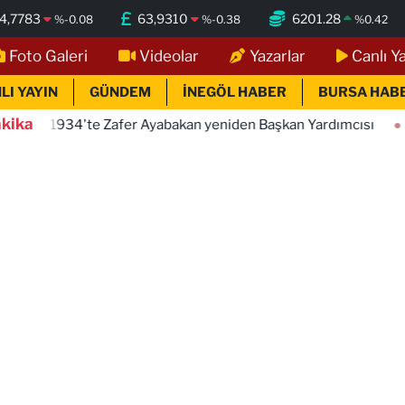
4,7783
63,9310
6201.28
%
-0.08
%
-0.38
%
0.42
Foto Galeri
Videolar
Yazarlar
Canlı Y
LI YAYIN
GÜNDEM
İNEGÖL HABER
BURSA HAB
kika
te Zafer Ayabakan yeniden Başkan Yardımcısı
18:22
Muğla