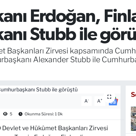
nı Erdoğan, Finl
nı Stubb ile görü
t Başkanları Zirvesi kapsamında Cumh
başkanı Alexander Stubb ile Cumhurbaş
S
-
+
A
A
5
Okunma Süresi: 1 Dk
Devlet ve Hükûmet Başkanları Zirvesi