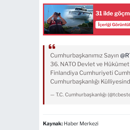
31 ilde göçm
İçeriği Görüntü
Cumhurbaşkanımız Sayın
@R
36. NATO Devlet ve Hükûmet 
Finlandiya Cumhuriyeti Cumh
Cumhurbaşkanlığı Külliyesin
— T.C. Cumhurbaşkanlığı (@tcbest
Kaynak:
Haber Merkezi