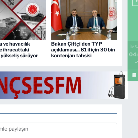
 ve havacılık
Bakan Çiftçi'den TYP
İMS
e ihracattaki
açıklaması... 81 il için 30 bin
04:
ı yükseliş sürüyor
kontenjan tahsisi