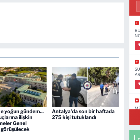
BU
NO
SÜ
AR
ME
 yoğun gündem...
Antalya'da son bir haftada
çlarına ilişkin
275 kişi tutuklandı
meler Genel
 görüşülecek