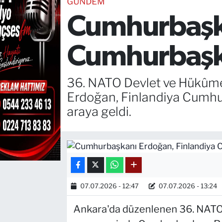
GÜNDEM
Cumhurbaşka
TEKNOLOJİ
CANLI DİNLE
Cumhurbaşka
RESMİ İLANLAR
36. NATO Devlet ve Hükûme
Gencsesfm Canlı Dinle
Erdoğan, Finlandiya Cumhur
araya geldi.
07.07.2026 - 12:47
07.07.2026 - 13:24
Ankara'da düzenlenen 36. NATO 