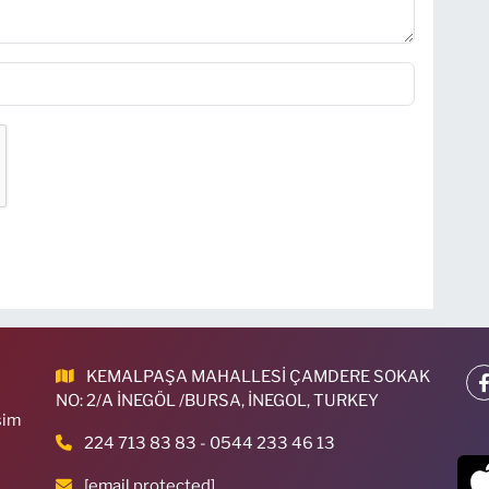
KEMALPAŞA MAHALLESİ ÇAMDERE SOKAK
NO: 2/A İNEGÖL /BURSA, İNEGOL, TURKEY
sim
224 713 83 83 - 0544 233 46 13
[email protected]