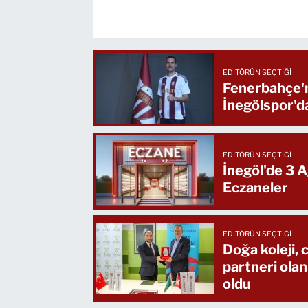
EDITÖRÜN SEÇTIĞI
Fenerbahçe'n
İnegölspor'd
EDITÖRÜN SEÇTIĞI
İnegöl'de 3 
Eczaneler
EDITÖRÜN SEÇTIĞI
Doğa koleji,
partneri olan
oldu