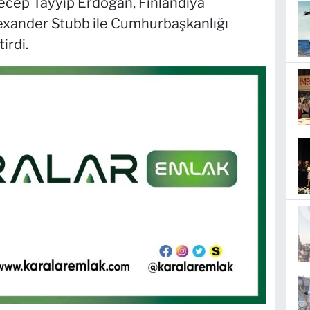
cep Tayyip Erdoğan, Finlandiya
xander Stubb ile Cumhurbaşkanlığı
irdi.