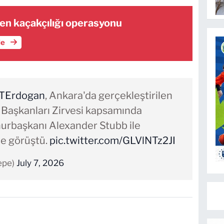
en kaçakçılığı operasyonu
le
TErdogan
, Ankara'da gerçekleştirilen
Başkanları Zirvesi kapsamında
urbaşkanı Alexander Stubb ile
de görüştü.
pic.twitter.com/GLVlNTz2JI
epe)
July 7, 2026