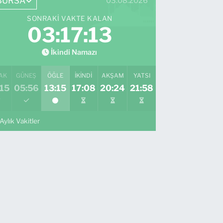
BURSA
03.08.2026
SONRAKI VAKTE KALAN
03:17:12
İkindi Namazı
AK
GÜNEŞ
ÖĞLE
İKINDI
AKŞAM
YATSI
15
05:56
13:15
17:08
20:24
21:58
Aylık Vakitler