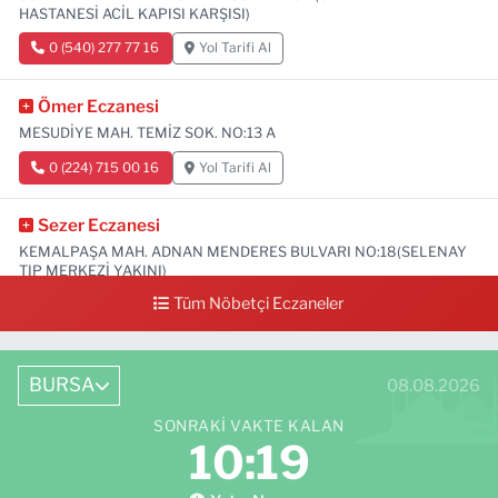
HASTANESİ ACİL KAPISI KARŞISI)
0 (540) 277 77 16
Yol Tarifi Al
Ömer Eczanesi
MESUDİYE MAH. TEMİZ SOK. NO:13 A
0 (224) 715 00 16
Yol Tarifi Al
Sezer Eczanesi
KEMALPAŞA MAH. ADNAN MENDERES BULVARI NO:18(SELENAY
TIP MERKEZİ YAKINI)
Tüm Nöbetçi Eczaneler
0 (224) 711 64 49
Yol Tarifi Al
BURSA
08.08.2026
SONRAKI VAKTE KALAN
10:18