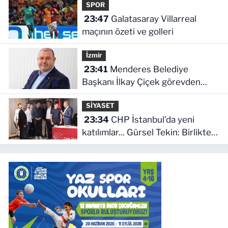
SPOR
23:47
Galatasaray Villarreal
maçının özeti ve golleri
İzmir
23:41
Menderes Belediye
Başkanı İlkay Çiçek görevden
uzaklaştırıldı
SİYASET
23:34
CHP İstanbul'da yeni
katılımlar... Gürsel Tekin: Birlikte
başaracağız