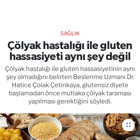
TEKNOLOJİ
CANLI DİNLE
SAĞLIK
RESMİ İLANLAR
Çölyak hastalığı ile gluten
hassasiyeti aynı şey değil
Gencsesfm Canlı Dinle
Çölyak hastalığı ile gluten hassasiyetinin aynı
şey olmadığını belirten Beslenme Uzmanı Dr.
Hatice Çolak Çetinkaya, glutensiz diyete
başlamadan önce mutlaka çölyak taraması
yapılması gerektiğini söyledi.