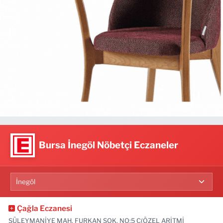
Bursa İnegöl Nöbetçi Eczaneler
Çağla Eczanesi
SÜLEYMANİYE MAH. FURKAN SOK. NO:5 C(ÖZEL ARİTMİ