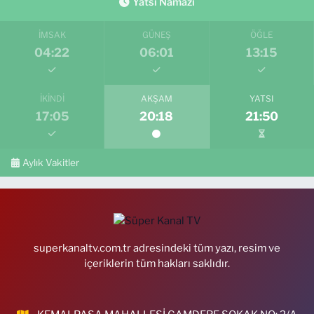
Yatsı Namazı
İMSAK
GÜNEŞ
ÖĞLE
04:22
06:01
13:15
İKINDI
AKŞAM
YATSI
17:05
20:18
21:50
Aylık Vakitler
superkanaltv.com.tr adresindeki tüm yazı, resim ve
içeriklerin tüm hakları saklıdır.