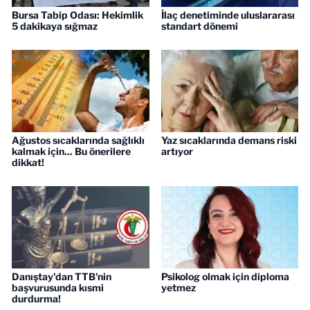
Bursa Tabip Odası: Hekimlik
İlaç denetiminde uluslararası
5 dakikaya sığmaz
standart dönemi
Ağustos sıcaklarında sağlıklı
Yaz sıcaklarında demans riski
kalmak için... Bu önerilere
artıyor
dikkat!
Danıştay'dan TTB'nin
Psikolog olmak için diploma
başvurusunda kısmi
yetmez
durdurma!