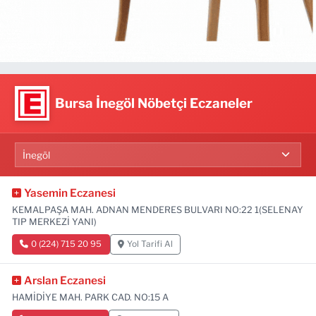
Bursa İnegöl Nöbetçi Eczaneler
Yasemin Eczanesi
KEMALPAŞA MAH. ADNAN MENDERES BULVARI NO:22 1(SELENAY
TIP MERKEZİ YANI)
0 (224) 715 20 95
Yol Tarifi Al
Arslan Eczanesi
HAMİDİYE MAH. PARK CAD. NO:15 A