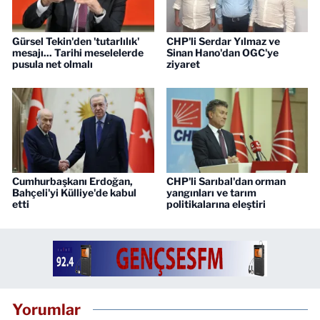
Gürsel Tekin'den 'tutarlılık'
CHP'li Serdar Yılmaz ve
mesajı... Tarihi meselelerde
Sinan Hano'dan OGC'ye
pusula net olmalı
ziyaret
Cumhurbaşkanı Erdoğan,
CHP'li Sarıbal'dan orman
Bahçeli'yi Külliye'de kabul
yangınları ve tarım
etti
politikalarına eleştiri
Yorumlar