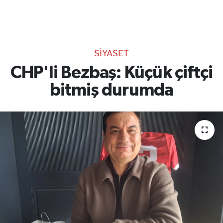
TEKNOLOJİ
CANLI DİNLE
SİYASET
RESMİ İLANLAR
CHP'li Bezbaş: Küçük çiftçi
bitmiş durumda
Gencsesfm Canlı Dinle