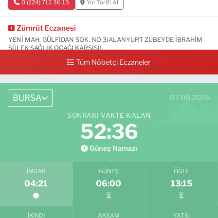
0 (224) 712 36 15
Yol Tarifi Al
Zümrüt Eczanesi
YENİ MAH. GÜLFİDAN SOK. NO:3(ALANYURT ZÜBEYDE İBRAHİM
SÜLEK SAĞLIK OCAĞI KARŞISI)
Tüm Nöbetçi Eczaneler
0 (531) 239 44 04
Yol Tarifi Al
BURSA
07.08.2026
SONRAKI VAKTE KALAN
52:35
Güneş Namazı
İMSAK
GÜNEŞ
ÖĞLE
04:21
06:00
13:15
İKINDI
AKŞAM
YATSI