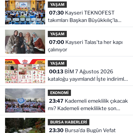
YAŞAM
07:30
Kayseri TEKNOFEST
takımları Başkan Büyükkılıç'la
buluştu
YAŞAM
07:00
Kayseri Talas'ta her kapı
çalınıyor
YAŞAM
00:13
BİM 7 Ağustos 2026
kataloğu yayımlandı! İşte indirimli
ürünler ve fiyatları
EKONOMİ
23:47
Kademeli emeklilik çıkacak
mı? Kademeli emeklilikte son
durum ne!
BURSA HABERLERİ
23:30
Bursa’da Bugün Vefat