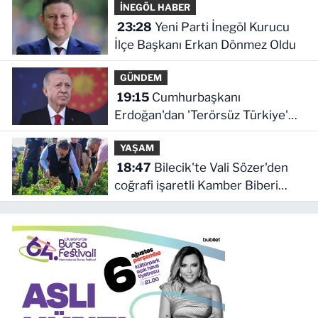
İNEGÖL HABER
23:28
Yeni Parti İnegöl Kurucu
İlçe Başkanı Erkan Dönmez Oldu
GÜNDEM
19:15
Cumhurbaşkanı
Erdoğan'dan 'Terörsüz Türkiye'
mesajı
YAŞAM
18:47
Bilecik'te Vali Sözer'den
coğrafi işaretli Kamber Biberi
hasadı