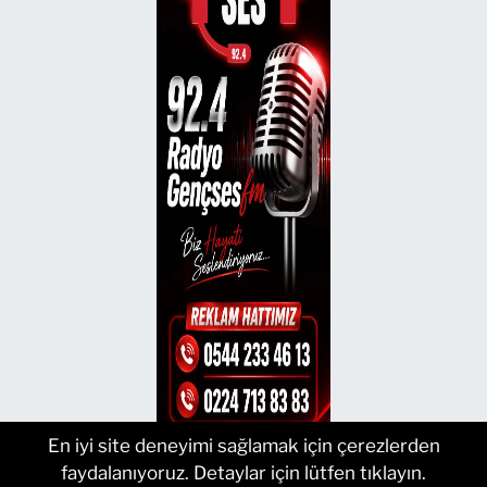
En iyi site deneyimi sağlamak için çerezlerden
faydalanıyoruz. Detaylar için lütfen tıklayın.