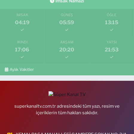
İmsak Namazı
İMSAK
GÜNEŞ
ÖĞLE
04:19
05:59
13:15
İKINDI
AKŞAM
YATSI
17:06
20:20
21:53
Aylık Vakitler
superkanaltv.com.tr adresindeki tüm yazı, resim ve
içeriklerin tüm hakları saklıdır.