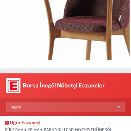
Bursa İnegöl Nöbetçi Eczaneler
Uğur Eczanesi
SÜLEYMANİYE MAH. PARK YOLU CAD. NO:70(YENİ İNEGÖL