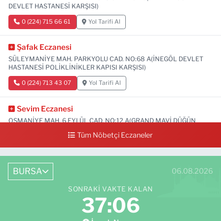
DEVLET HASTANESİ KARŞISI)
0 (224) 715 66 61
Yol Tarifi Al
Şafak Eczanesi
SÜLEYMANİYE MAH. PARKYOLU CAD. NO:68 A(İNEGÖL DEVLET
HASTANESİ POLİKLİNİKLER KAPISI KARŞISI)
0 (224) 713 43 07
Yol Tarifi Al
Sevim Eczanesi
OSMANİYE MAH. 6 EYLÜL CAD. NO:12 A(GRAND MAVİ DÜĞÜN
SALONU ALTI)
Tüm Nöbetçi Eczaneler
0 (552) 829 22 16
Yol Tarifi Al
BURSA
06.08.2026
SONRAKI VAKTE KALAN
37:05