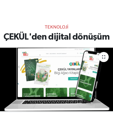
TEKNOLOJİ
CANLI DİNLE
TEKNOLOJİ
RESMİ İLANLAR
ÇEKÜL'den dijital dönüşüm
Gencsesfm Canlı Dinle