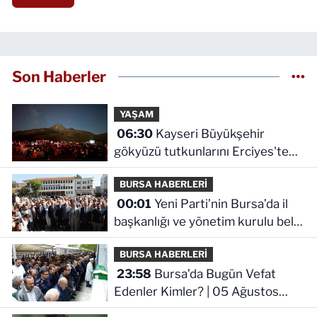
Son Haberler
YAŞAM
06:30
Kayseri Büyükşehir
gökyüzü tutkunlarını Erciyes'te
buluşturacak
BURSA HABERLERİ
00:01
Yeni Parti’nin Bursa’da il
başkanlığı ve yönetim kurulu belli
oldu
BURSA HABERLERİ
23:58
Bursa’da Bugün Vefat
Edenler Kimler? | 05 Ağustos
2026 Çarşamba