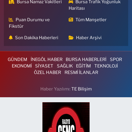
Bursa Namaz Vakitleri
Bursa Trafik Yoğunluk
Haritası
Puan Durumu ve
Tüm Manşetler
Fikstür
Son Dakika Haberleri
Haber Arşivi
GÜNDEM
İNEGÖL HABER
BURSA HABERLERİ
SPOR
EKONOMİ
SİYASET
SAĞLIK
EĞİTİM
TEKNOLOJİ
ÖZEL HABER
RESMİ İLANLAR
Haber Yazılımı:
TE Bilişim