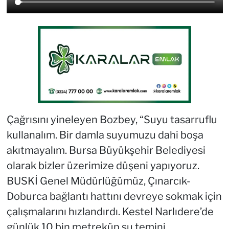
Çağrısını yineleyen Bozbey, “Suyu tasarruflu
kullanalım. Bir damla suyumuzu dahi boşa
akıtmayalım. Bursa Büyükşehir Belediyesi
olarak bizler üzerimize düşeni yapıyoruz.
BUSKİ Genel Müdürlüğümüz, Çınarcık-
Doburca bağlantı hattını devreye sokmak için
çalışmalarını hızlandırdı. Kestel Narlıdere’de
günlük 10 bin metreküp su temini