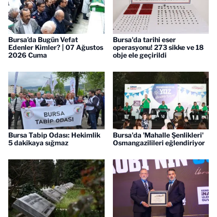
Bursa’da Bugün Vefat
Bursa'da tarihi eser
Edenler Kimler? | 07 Ağustos
operasyonu! 273 sikke ve 18
2026 Cuma
obje ele geçirildi
Bursa Tabip Odası: Hekimlik
Bursa'da 'Mahalle Şenlikleri'
5 dakikaya sığmaz
Osmangazilileri eğlendiriyor