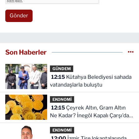
Gönder
Son Haberler
GÜNDEM
12:15
Kütahya Belediyesi sahada
vatandaşlarla buluştu
EKONOMİ
12:15
Çeyrek Altın, Gram Altın
Ne Kadar? İnegöl Kapalı Çarşı'da
Altın Ne Kadar?
EKONOMİ
12:00
İzmir Tire lokantalarında