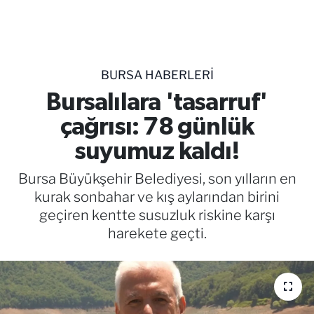
TEKNOLOJİ
CANLI DİNLE
BURSA HABERLERİ
RESMİ İLANLAR
Bursalılara 'tasarruf'
çağrısı: 78 günlük
Gencsesfm Canlı Dinle
suyumuz kaldı!
Bursa Büyükşehir Belediyesi, son yılların en
kurak sonbahar ve kış aylarından birini
geçiren kentte susuzluk riskine karşı
harekete geçti.