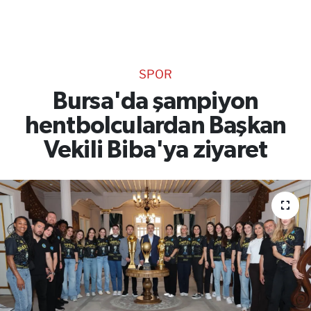
TEKNOLOJİ
CANLI DİNLE
SPOR
RESMİ İLANLAR
Bursa'da şampiyon
hentbolculardan Başkan
Gencsesfm Canlı Dinle
Vekili Biba'ya ziyaret