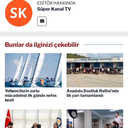
EDITÖR HAKKINDA
Süper Kanal TV
Bunlar da ilginizi çekebilir
Yelkencilerin zorlu
Anadolu Dostluk Rallisi'nde
mücadelesi ilk günde nefes
ilk yarı tamamlandı
kesti