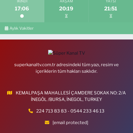
İKINDI
AKŞAM
YATSI
17:06
20:19
21:51
Aylık Vakitler
superkanaltv.com.tr adresindeki tüm yazı, resim ve
içeriklerin tüm hakları saklıdır.
KEMALPAŞA MAHALLESİ ÇAMDERE SOKAK NO: 2/A
İNEGÖL /BURSA, İNEGOL, TURKEY
224 713 83 83 - 0544 233 46 13
[email protected]