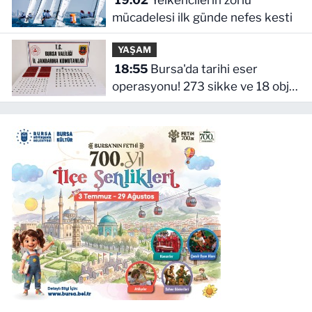
mücadelesi ilk günde nefes kesti
YAŞAM
18:55
Bursa'da tarihi eser
operasyonu! 273 sikke ve 18 obje
ele geçirildi