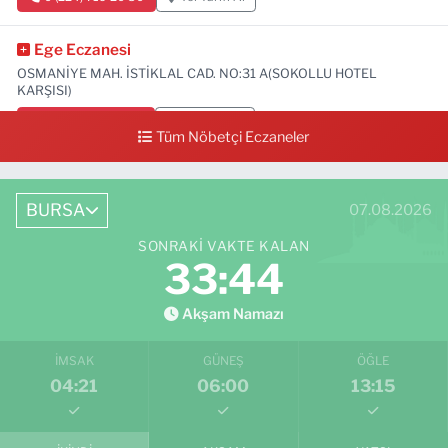
Ege Eczanesi
OSMANİYE MAH. İSTİKLAL CAD. NO:31 A(SOKOLLU HOTEL
KARŞISI)
0 (224) 712 33 73
Yol Tarifi Al
Tüm Nöbetçi Eczaneler
BURSA
07.08.2026
SONRAKI VAKTE KALAN
33:43
Akşam Namazı
İMSAK
GÜNEŞ
ÖĞLE
04:21
06:00
13:15