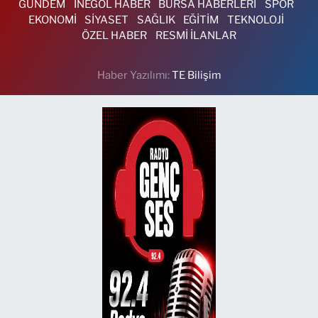
GÜNDEM
İNEGÖL HABER
BURSA HABERLERİ
SPOR
EKONOMİ
SİYASET
SAĞLIK
EĞİTİM
TEKNOLOJİ
ÖZEL HABER
RESMİ İLANLAR
Haber Yazılımı:
TE Bilişim