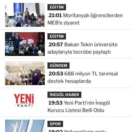
EĞİTİM
21:01
Moritanyalı öğrencilerden
MEB'e ziyaret
EĞİTİM
20:57
Bakan Tekin üniversite
adaylarıyla tecrübe paylaştı
GÜNDEM
20:53
688 milyon TL tarımsal
destek hesaplarda
İNEGÖL HABER
19:53
Yeni Parti'nin İnegöl
Kurucu Listesi Belli Oldu
SPOR
19:02
Yelkencilerin zorlu