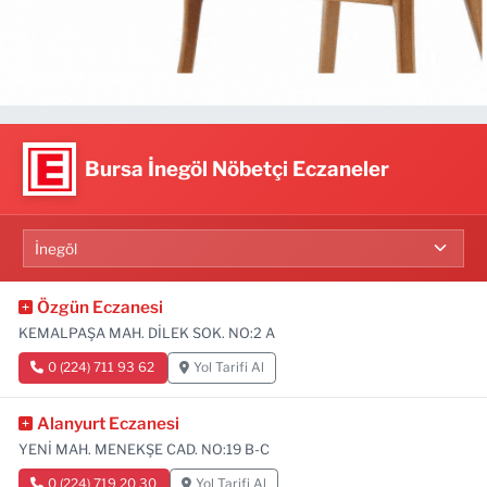
Bursa İnegöl Nöbetçi Eczaneler
Özgün Eczanesi
KEMALPAŞA MAH. DİLEK SOK. NO:2 A
0 (224) 711 93 62
Yol Tarifi Al
Alanyurt Eczanesi
YENİ MAH. MENEKŞE CAD. NO:19 B-C
0 (224) 719 20 30
Yol Tarifi Al