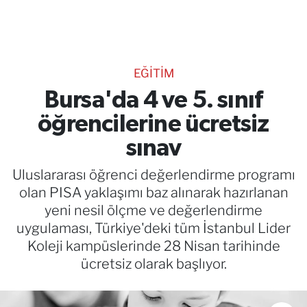
TEKNOLOJİ
CANLI DİNLE
EĞİTİM
RESMİ İLANLAR
Bursa'da 4 ve 5. sınıf
öğrencilerine ücretsiz
Gencsesfm Canlı Dinle
sınav
Uluslararası öğrenci değerlendirme programı
olan PISA yaklaşımı baz alınarak hazırlanan
yeni nesil ölçme ve değerlendirme
uygulaması, Türkiye'deki tüm İstanbul Lider
Koleji kampüslerinde 28 Nisan tarihinde
ücretsiz olarak başlıyor.