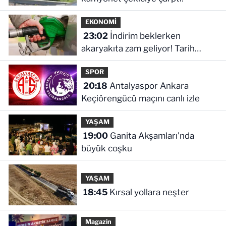
EKONOMİ
23:02
İndirim beklerken
akaryakıta zam geliyor! Tarih
verildi
SPOR
20:18
Antalyaspor Ankara
Keçiörengücü maçını canlı izle
YAŞAM
19:00
Ganita Akşamları'nda
büyük coşku
YAŞAM
18:45
Kırsal yollara neşter
Magazin