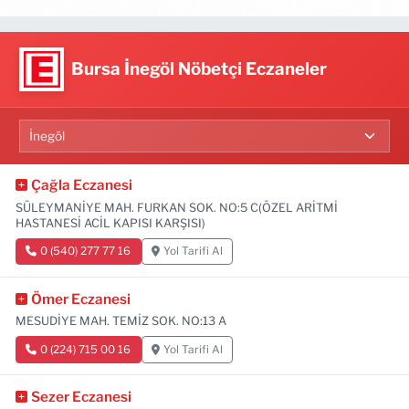
Bursa İnegöl Nöbetçi Eczaneler
Çağla Eczanesi
SÜLEYMANİYE MAH. FURKAN SOK. NO:5 C(ÖZEL ARİTMİ
HASTANESİ ACİL KAPISI KARŞISI)
0 (540) 277 77 16
Yol Tarifi Al
Ömer Eczanesi
MESUDİYE MAH. TEMİZ SOK. NO:13 A
0 (224) 715 00 16
Yol Tarifi Al
Sezer Eczanesi