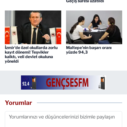
Geçiş süresi uzatıldı
İzmir'de özel okullarda zorlu
Maltepe'nin başarı oranı
kayıt dönemi! Teşvikler
yüzde 94,3
kalktı, veli devlet okuluna
yöneldi
Yorumlar