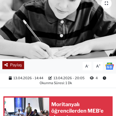
Paylaş
-
+
A
A
13.04.2026 - 14:44
13.04.2026 - 20:05
4
Okunma Süresi: 1 Dk
Moritanyalı
öğrencilerden MEB'e