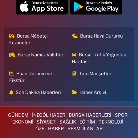
Bursa Nöbetçi
Bursa Hava Durumu
Eczaneler
Bursa Namaz Vakitleri
Bursa Trafik Yoğunluk
Haritası
Puan Durumu ve
Tüm Manşetler
Fikstür
Son Dakika Haberleri
Haber Arşivi
GÜNDEM
İNEGÖL HABER
BURSA HABERLERİ
SPOR
EKONOMİ
SİYASET
SAĞLIK
EĞİTİM
TEKNOLOJİ
ÖZEL HABER
RESMİ İLANLAR