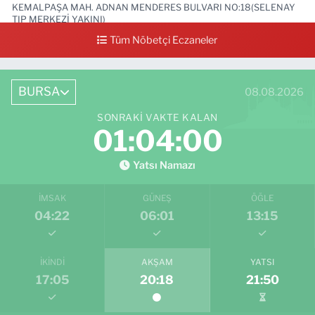
KEMALPAŞA MAH. ADNAN MENDERES BULVARI NO:18(SELENAY
TIP MERKEZİ YAKINI)
Tüm Nöbetçi Eczaneler
0 (224) 711 64 49
Yol Tarifi Al
BURSA
08.08.2026
SONRAKI VAKTE KALAN
01:03:59
Yatsı Namazı
İMSAK
GÜNEŞ
ÖĞLE
04:22
06:01
13:15
İKINDI
AKŞAM
YATSI
17:05
20:18
21:50