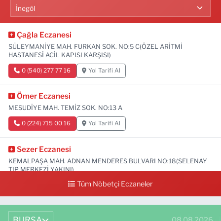
Çağla Eczanesi
SÜLEYMANİYE MAH. FURKAN SOK. NO:5 C(ÖZEL ARİTMİ
HASTANESİ ACİL KAPISI KARŞISI)
0 (540) 277 77 16
Yol Tarifi Al
Ömer Eczanesi
MESUDİYE MAH. TEMİZ SOK. NO:13 A
0 (224) 715 00 16
Yol Tarifi Al
Sezer Eczanesi
KEMALPAŞA MAH. ADNAN MENDERES BULVARI NO:18(SELENAY
TIP MERKEZİ YAKINI)
Tüm Nöbetçi Eczaneler
0 (224) 711 64 49
Yol Tarifi Al
BURSA
08.08.2026