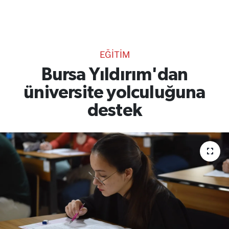
TEKNOLOJİ
CANLI DİNLE
EĞİTİM
RESMİ İLANLAR
Bursa Yıldırım'dan
üniversite yolculuğuna
Gencsesfm Canlı Dinle
destek