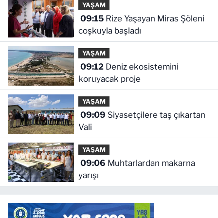
YAŞAM
09:15
Rize Yaşayan Miras Şöleni
coşkuyla başladı
YAŞAM
09:12
Deniz ekosistemini
koruyacak proje
YAŞAM
09:09
Siyasetçilere taş çıkartan
Vali
YAŞAM
09:06
Muhtarlardan makarna
yarışı