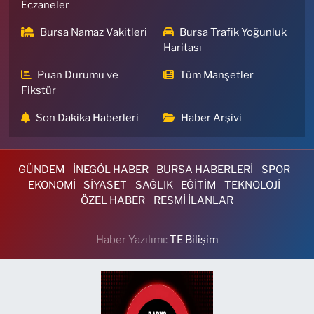
Eczaneler
Bursa Namaz Vakitleri
Bursa Trafik Yoğunluk
Haritası
Puan Durumu ve
Tüm Manşetler
Fikstür
Son Dakika Haberleri
Haber Arşivi
GÜNDEM
İNEGÖL HABER
BURSA HABERLERİ
SPOR
EKONOMİ
SİYASET
SAĞLIK
EĞİTİM
TEKNOLOJİ
ÖZEL HABER
RESMİ İLANLAR
Haber Yazılımı:
TE Bilişim