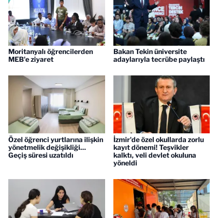
Moritanyalı öğrencilerden
Bakan Tekin üniversite
MEB'e ziyaret
adaylarıyla tecrübe paylaştı
Özel öğrenci yurtlarına ilişkin
İzmir'de özel okullarda zorlu
yönetmelik değişikliği...
kayıt dönemi! Teşvikler
Geçiş süresi uzatıldı
kalktı, veli devlet okuluna
yöneldi