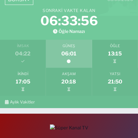
SONRAKI VAKTE KALAN
06:33:55
Öğle Namazı
İMSAK
GÜNEŞ
ÖĞLE
04:22
06:01
13:15
İKINDI
AKŞAM
YATSI
17:05
20:18
21:50
Aylık Vakitler